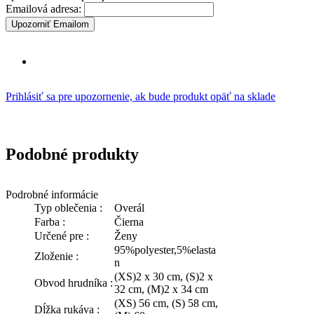
Emailová adresa:
Upozorniť Emailom
Prihlásiť sa pre upozornenie, ak bude produkt opäť na sklade
Podobné produkty
Podrobné informácie
Typ oblečenia :
Overál
Farba :
Čierna
Určené pre :
Ženy
95%polyester,5%elasta
Zloženie :
n
(XS)2 x 30 cm, (S)2 x
Obvod hrudníka :
32 cm, (M)2 x 34 cm
(XS) 56 cm, (S) 58 cm,
Dĺžka rukáva :