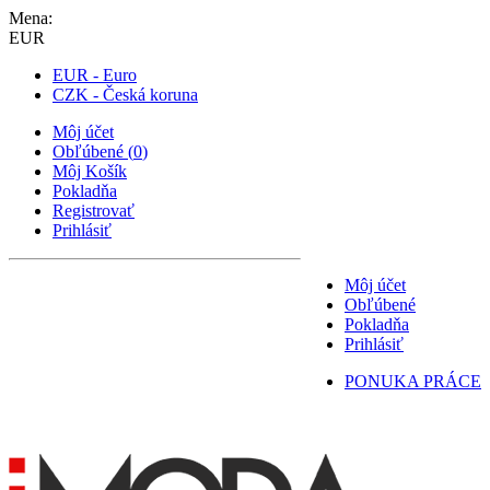
Mena:
EUR
EUR - Euro
CZK - Česká koruna
Môj účet
Obľúbené
(
0
)
Môj Košík
Pokladňa
Registrovať
Prihlásiť
Môj účet
Obľúbené
Pokladňa
Prihlásiť
PONUKA PRÁCE