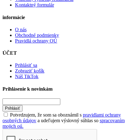
Kontaktný formulár
informácie
O nás
Obchodné podmienky
Pravidlá ochrany OÚ
ÚČET
Prihlásiť sa
Zobraziť košík
Náš TikTok
Prihlásenie k novinkám
Prihlásiť
Potvrdzujem, že som sa oboznámil s
pravidlami ochrany
osobných údajov
a udeľujem výslovný súhlas so
spracovaním
mojich oú.