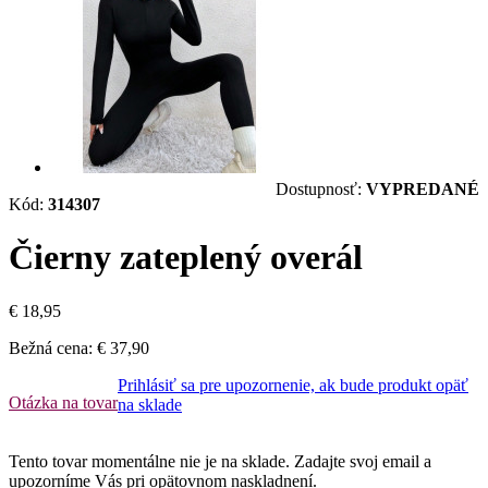
Dostupnosť:
VYPREDANÉ
Kód:
314307
Čierny zateplený overál
€ 18,95
Bežná cena:
€ 37,90
Prihlásiť sa pre upozornenie, ak bude produkt opäť
Otázka na tovar
na sklade
Tento tovar momentálne nie je na sklade. Zadajte svoj email a
upozorníme Vás pri opätovnom naskladnení.