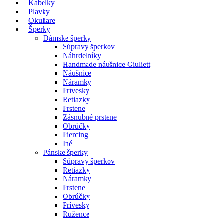
Kabelky
Plavky
Okuliare
Šperky
Dámske šperky
Súpravy šperkov
Náhrdelníky
Handmade náušnice Giuliett
Náušnice
Náramky
Prívesky
Retiazky
Prstene
Zásnubné prstene
Obrúčky
Piercing
Iné
Pánske šperky
Súpravy šperkov
Retiazky
Náramky
Prstene
Obrúčky
Prívesky
Ružence