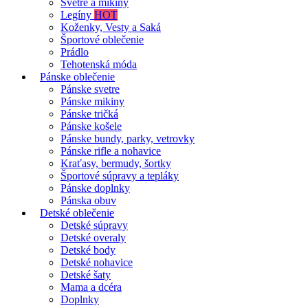
Svetre a mikiny
Legíny
HOT
Koženky, Vesty a Saká
Športové oblečenie
Prádlo
Tehotenská móda
Pánske oblečenie
Pánske svetre
Pánske mikiny
Pánske tričká
Pánske košele
Pánske bundy, parky, vetrovky
Pánske rifle a nohavice
Kraťasy, bermudy, šortky
Športové súpravy a tepláky
Pánske doplnky
Pánska obuv
Detské oblečenie
Detské súpravy
Detské overaly
Detské body
Detské nohavice
Detské šaty
Mama a dcéra
Doplnky