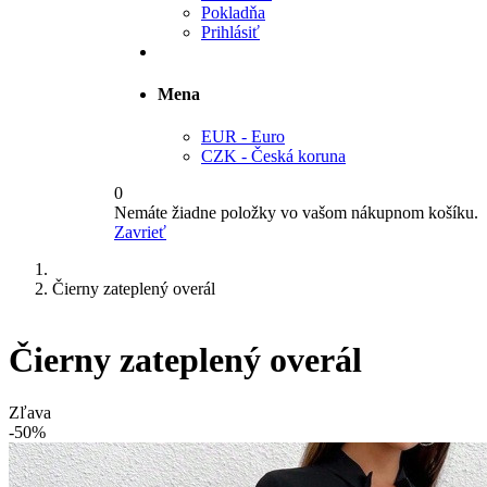
Pokladňa
Prihlásiť
Mena
EUR - Euro
CZK - Česká koruna
0
Nemáte žiadne položky vo vašom nákupnom košíku.
Zavrieť
Čierny zateplený overál
Čierny zateplený overál
Zľava
-50%