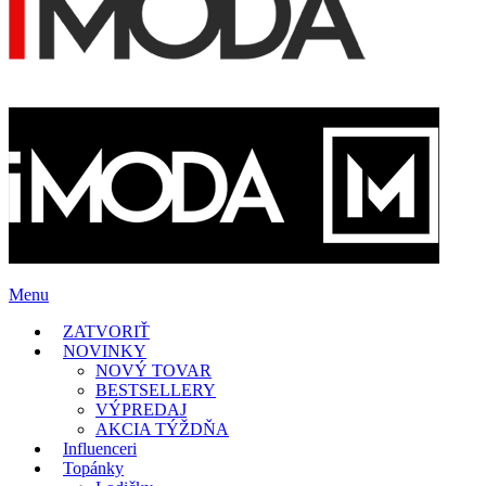
Menu
ZATVORIŤ
NOVINKY
NOVÝ TOVAR
BESTSELLERY
VÝPREDAJ
AKCIA TÝŽDŇA
Influenceri
Topánky