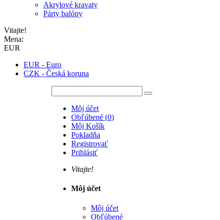
Akrylové kravaty
Párty balóny
Vitajte!
Mena:
EUR
EUR - Euro
CZK - Česká koruna
Môj účet
Obľúbené
(
0
)
Môj Košík
Pokladňa
Registrovať
Prihlásiť
Vitajte!
Môj účet
Môj účet
Obľúbené