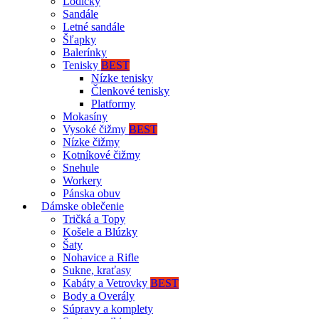
Lodičky
Sandále
Letné sandále
Šľapky
Balerínky
Tenisky
BEST
Nízke tenisky
Členkové tenisky
Platformy
Mokasíny
Vysoké čižmy
BEST
Nízke čižmy
Kotníkové čižmy
Snehule
Workery
Pánska obuv
Dámske oblečenie
Tričká a Topy
Košele a Blúzky
Šaty
Nohavice a Rifle
Sukne, kraťasy
Kabáty a Vetrovky
BEST
Body a Overály
Súpravy a komplety