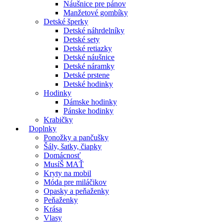
Náušnice pre pánov
Manžetové gombíky
Detské šperky
Detské náhrdelníky
Detské sety
Detské retiazky
Detské náušnice
Detské náramky
Detské prstene
Detské hodinky
Hodinky
Dámske hodinky
Pánske hodinky
Krabičky
Doplnky
Ponožky a pančušky
Šály, šatky, čiapky
Domácnosť
MusíŠ MAŤ
Kryty na mobil
Móda pre miláčikov
Opasky a peňaženky
Peňaženky
Krása
Vlasy