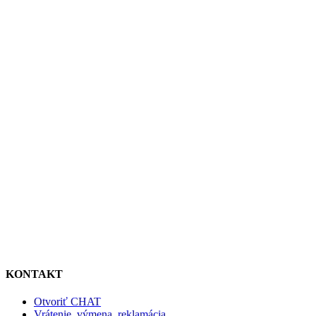
KONTAKT
Otvoriť CHAT
Vrátenie, výmena, reklamácia