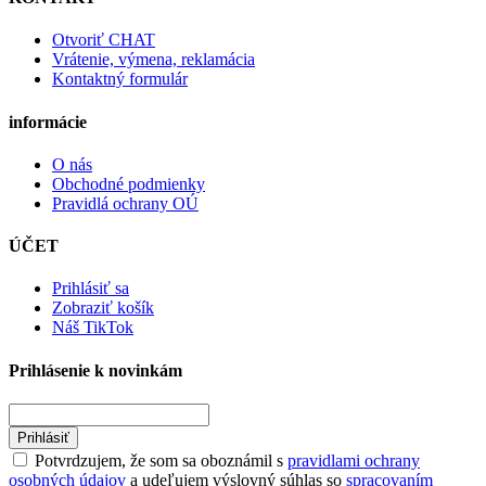
Otvoriť CHAT
Vrátenie, výmena, reklamácia
Kontaktný formulár
informácie
O nás
Obchodné podmienky
Pravidlá ochrany OÚ
ÚČET
Prihlásiť sa
Zobraziť košík
Náš TikTok
Prihlásenie k novinkám
Prihlásiť
Potvrdzujem, že som sa oboznámil s
pravidlami ochrany
osobných údajov
a udeľujem výslovný súhlas so
spracovaním