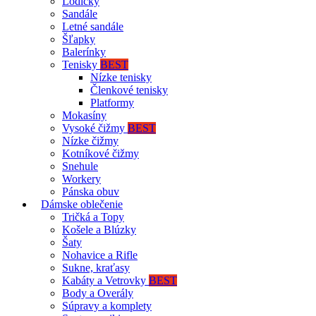
Lodičky
Sandále
Letné sandále
Šľapky
Balerínky
Tenisky
BEST
Nízke tenisky
Členkové tenisky
Platformy
Mokasíny
Vysoké čižmy
BEST
Nízke čižmy
Kotníkové čižmy
Snehule
Workery
Pánska obuv
Dámske oblečenie
Tričká a Topy
Košele a Blúzky
Šaty
Nohavice a Rifle
Sukne, kraťasy
Kabáty a Vetrovky
BEST
Body a Overály
Súpravy a komplety