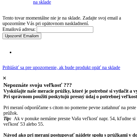
na sklade
Tento tovar momentálne nie je na sklade. Zadajte svoj email a
upozorníme Vás pri opätovnom naskladnení.
Emailová adresa:
Upozorniť Emailom
Prihlásiť sa pre upozornenie, ak bude produkt opäť na sklade
✕
Nepoznáte svoju veľkosť ???
Vyskúšajte naše meracie prúžky, ktoré je potrebné si vytlačit a 
Pri správnom použití poskytujú presný údaj o potrebnej veľkost
Pri meraní odporúčame s citom no pomerne pevne zatiahnuť na prste
prúžok.
Tip:
Ak v ponuke nemáme presne Vašu veľkosť napr. 54, kľudne si 
veľkosť 53 alebo 55.
Návod ako pri meraní postupovať nájdete spolu s prúžkami v 