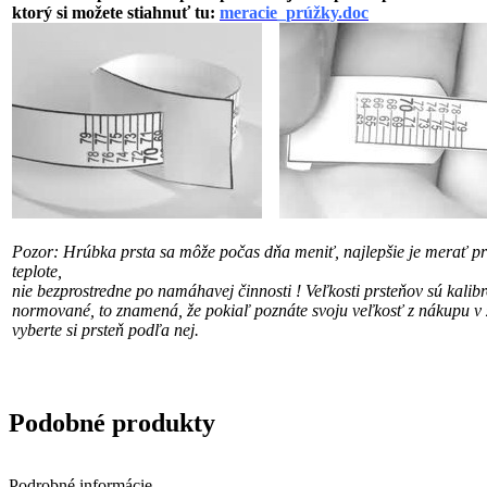
ktorý si možete stiahnuť tu:
meracie_prúžky.doc
Pozor: Hrúbka prsta sa môže počas dňa meniť, najlepšie je merať pri
teplote,
nie bezprostredne po namáhavej činnosti !
Veľkosti prsteňov sú kalib
normované, to znamená, že pokiaľ poznáte svoju veľkosť
z nákupu v 
vyberte si prsteň podľa nej.
Podobné produkty
Podrobné informácie