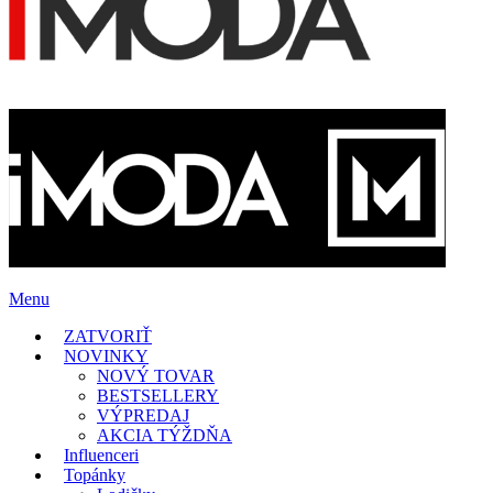
Menu
ZATVORIŤ
NOVINKY
NOVÝ TOVAR
BESTSELLERY
VÝPREDAJ
AKCIA TÝŽDŇA
Influenceri
Topánky