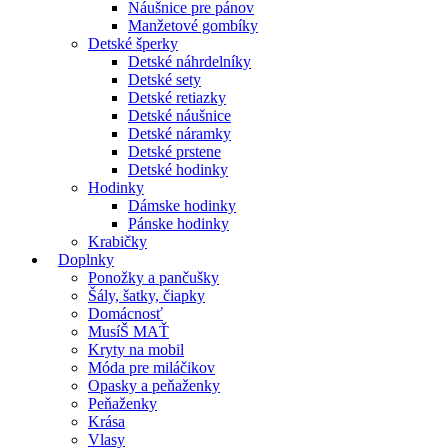
Náušnice pre pánov
Manžetové gombíky
Detské šperky
Detské náhrdelníky
Detské sety
Detské retiazky
Detské náušnice
Detské náramky
Detské prstene
Detské hodinky
Hodinky
Dámske hodinky
Pánske hodinky
Krabičky
Doplnky
Ponožky a pančušky
Šály, šatky, čiapky
Domácnosť
MusíŠ MAŤ
Kryty na mobil
Móda pre miláčikov
Opasky a peňaženky
Peňaženky
Krása
Vlasy