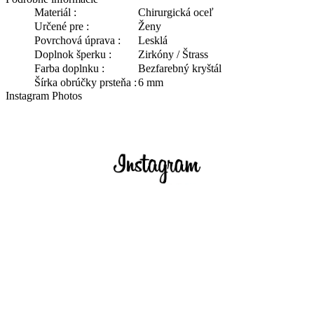
Materiál :
Chirurgická oceľ
Určené pre :
Ženy
Povrchová úprava :
Lesklá
Doplnok šperku :
Zirkóny / Štrass
Farba doplnku :
Bezfarebný kryštál
Šírka obrúčky prsteňa :
6 mm
Instagram Photos