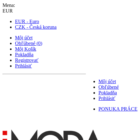
Mena:
EUR
EUR - Euro
CZK - Česká koruna
Môj účet
Obľúbené
(
0
)
Môj Košík
Pokladňa
Registrovať
Prihlásiť
Môj účet
Obľúbené
Pokladňa
Prihlásiť
PONUKA PRÁCE