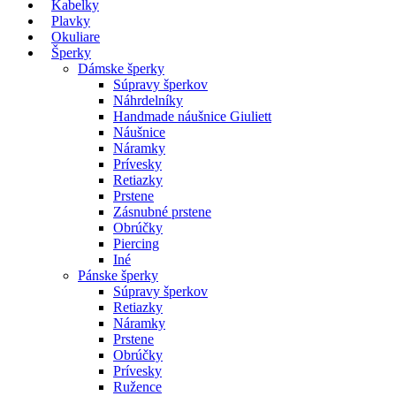
Kabelky
Plavky
Okuliare
Šperky
Dámske šperky
Súpravy šperkov
Náhrdelníky
Handmade náušnice Giuliett
Náušnice
Náramky
Prívesky
Retiazky
Prstene
Zásnubné prstene
Obrúčky
Piercing
Iné
Pánske šperky
Súpravy šperkov
Retiazky
Náramky
Prstene
Obrúčky
Prívesky
Ružence