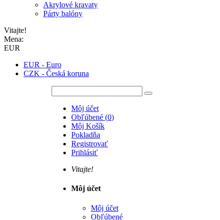
Akrylové kravaty
Párty balóny
Vitajte!
Mena:
EUR
EUR - Euro
CZK - Česká koruna
Môj účet
Obľúbené
(
0
)
Môj Košík
Pokladňa
Registrovať
Prihlásiť
Vitajte!
Môj účet
Môj účet
Obľúbené