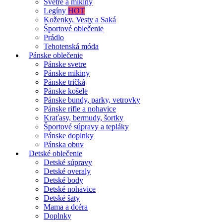
Svetre a mikiny
Legíny
HOT
Koženky, Vesty a Saká
Športové oblečenie
Prádlo
Tehotenská móda
Pánske oblečenie
Pánske svetre
Pánske mikiny
Pánske tričká
Pánske košele
Pánske bundy, parky, vetrovky
Pánske rifle a nohavice
Kraťasy, bermudy, šortky
Športové súpravy a tepláky
Pánske doplnky
Pánska obuv
Detské oblečenie
Detské súpravy
Detské overaly
Detské body
Detské nohavice
Detské šaty
Mama a dcéra
Doplnky