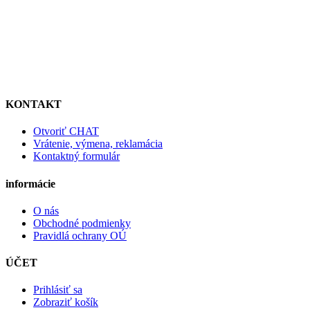
KONTAKT
Otvoriť CHAT
Vrátenie, výmena, reklamácia
Kontaktný formulár
informácie
O nás
Obchodné podmienky
Pravidlá ochrany OÚ
ÚČET
Prihlásiť sa
Zobraziť košík