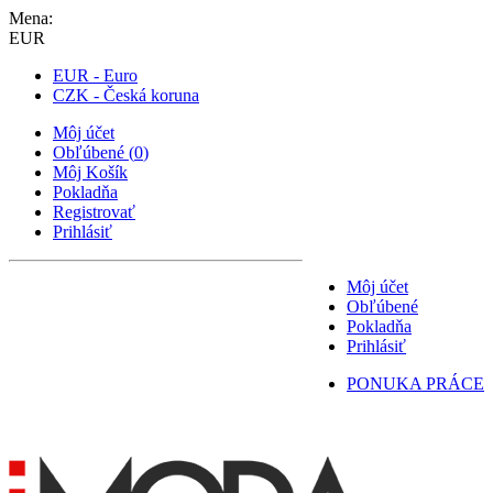
Mena:
EUR
EUR - Euro
CZK - Česká koruna
Môj účet
Obľúbené
(
0
)
Môj Košík
Pokladňa
Registrovať
Prihlásiť
Môj účet
Obľúbené
Pokladňa
Prihlásiť
PONUKA PRÁCE