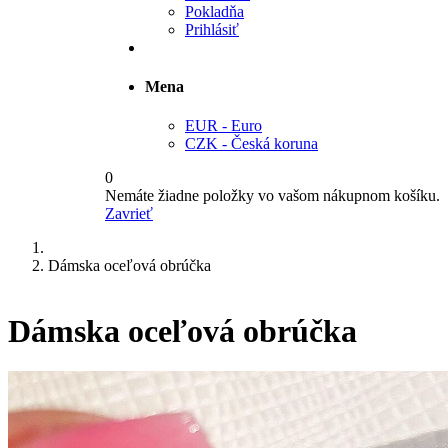
Pokladňa
Prihlásiť
Mena
EUR - Euro
CZK - Česká koruna
0
Nemáte žiadne položky vo vašom nákupnom košíku.
Zavrieť
Dámska oceľová obrúčka
Dámska oceľová obrúčka