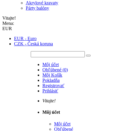
Akrylové kravaty
Párty balóny
Vitajte!
Mena:
EUR
EUR - Euro
CZK - Česká koruna
Môj účet
Obľúbené
(
0
)
Môj Košík
Pokladňa
Registrovať
Prihlásiť
Vitajte!
Môj účet
Môj účet
Obľúbené