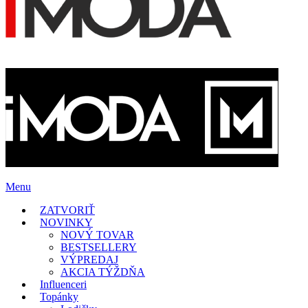
Menu
ZATVORIŤ
NOVINKY
NOVÝ TOVAR
BESTSELLERY
VÝPREDAJ
AKCIA TÝŽDŇA
Influenceri
Topánky