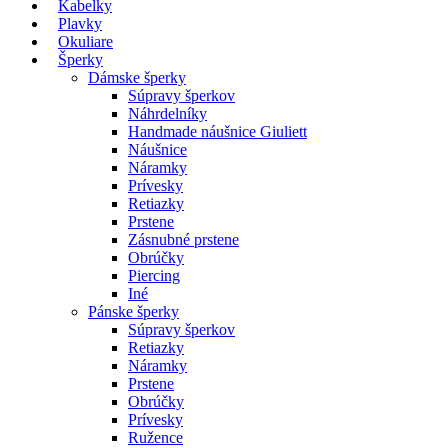
Kabelky
Plavky
Okuliare
Šperky
Dámske šperky
Súpravy šperkov
Náhrdelníky
Handmade náušnice Giuliett
Náušnice
Náramky
Prívesky
Retiazky
Prstene
Zásnubné prstene
Obrúčky
Piercing
Iné
Pánske šperky
Súpravy šperkov
Retiazky
Náramky
Prstene
Obrúčky
Prívesky
Ružence