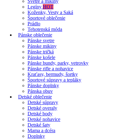
Svetre a mikiny
Legíny
HOT
Koženky, Vesty a Saká
Športové oblečenie
Prádlo
Tehotenská móda
Pánske oblečenie
Pánske svetre
Pánske mikiny
Pánske tričká
Pánske košele
Pánske bundy, parky, vetrovky
Pánske rifle a nohavice
Kraťasy, bermudy, šortky
Športové súpravy a tepláky
Pánske doplnky
Pánska obuv
Detské oblečenie
Detské súpravy
Detské overaly
Detské body
Detské nohavice
Detské šaty
Mama a dcéra
Doplnky