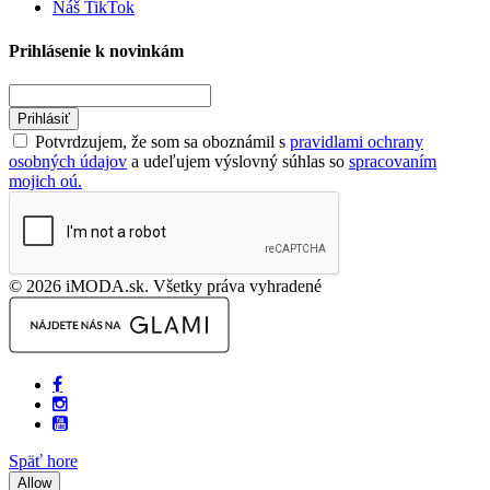
Náš TikTok
Prihlásenie k novinkám
Prihlásiť
Potvrdzujem, že som sa oboznámil s
pravidlami ochrany
osobných údajov
a udeľujem výslovný súhlas so
spracovaním
mojich oú.
© 2026 iMODA.sk. Všetky práva vyhradené
Späť hore
Allow