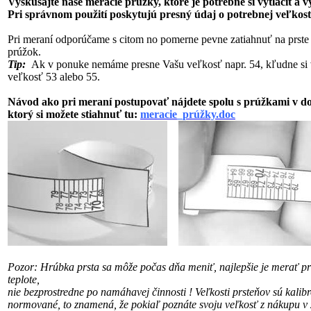
Vyskúšajte naše meracie prúžky, ktoré je potrebné si vytlačit a 
Pri správnom použití poskytujú presný údaj o potrebnej veľkost
Pri meraní odporúčame s citom no pomerne pevne zatiahnuť na prste
prúžok.
Tip:
Ak v ponuke nemáme presne Vašu veľkosť napr. 54, kľudne si 
veľkosť 53 alebo 55.
Návod ako pri meraní postupovať nájdete spolu s prúžkami v 
ktorý si možete stiahnuť tu:
meracie_prúžky.doc
Pozor: Hrúbka prsta sa môže počas dňa meniť, najlepšie je merať pri
teplote,
nie bezprostredne po namáhavej činnosti !
Veľkosti prsteňov sú kalib
normované, to znamená, že pokiaľ poznáte svoju veľkosť
z nákupu v 