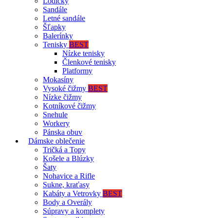
Lodičky
Sandále
Letné sandále
Šľapky
Balerínky
Tenisky
BEST
Nízke tenisky
Členkové tenisky
Platformy
Mokasíny
Vysoké čižmy
BEST
Nízke čižmy
Kotníkové čižmy
Snehule
Workery
Pánska obuv
Dámske oblečenie
Tričká a Topy
Košele a Blúzky
Šaty
Nohavice a Rifle
Sukne, kraťasy
Kabáty a Vetrovky
BEST
Body a Overály
Súpravy a komplety