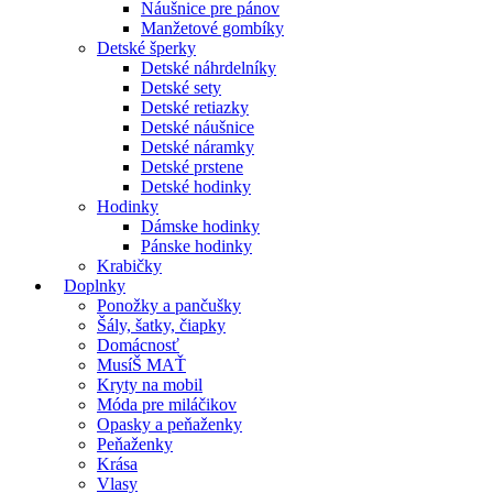
Náušnice pre pánov
Manžetové gombíky
Detské šperky
Detské náhrdelníky
Detské sety
Detské retiazky
Detské náušnice
Detské náramky
Detské prstene
Detské hodinky
Hodinky
Dámske hodinky
Pánske hodinky
Krabičky
Doplnky
Ponožky a pančušky
Šály, šatky, čiapky
Domácnosť
MusíŠ MAŤ
Kryty na mobil
Móda pre miláčikov
Opasky a peňaženky
Peňaženky
Krása
Vlasy