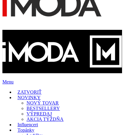
Menu
ZATVORIŤ
NOVINKY
NOVÝ TOVAR
BESTSELLERY
VÝPREDAJ
AKCIA TÝŽDŇA
Influenceri
Topánky