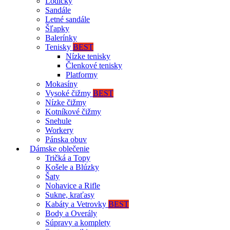
Lodičky
Sandále
Letné sandále
Šľapky
Balerínky
Tenisky
BEST
Nízke tenisky
Členkové tenisky
Platformy
Mokasíny
Vysoké čižmy
BEST
Nízke čižmy
Kotníkové čižmy
Snehule
Workery
Pánska obuv
Dámske oblečenie
Tričká a Topy
Košele a Blúzky
Šaty
Nohavice a Rifle
Sukne, kraťasy
Kabáty a Vetrovky
BEST
Body a Overály
Súpravy a komplety