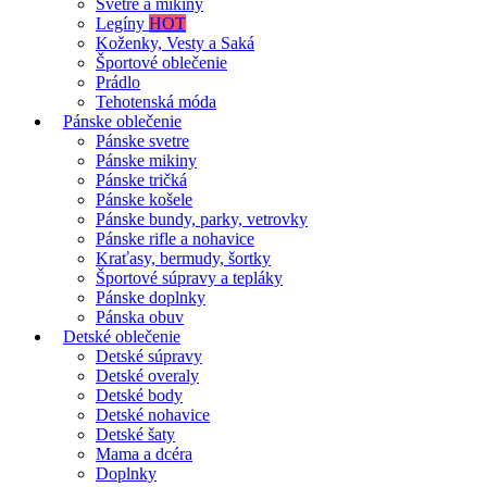
Svetre a mikiny
Legíny
HOT
Koženky, Vesty a Saká
Športové oblečenie
Prádlo
Tehotenská móda
Pánske oblečenie
Pánske svetre
Pánske mikiny
Pánske tričká
Pánske košele
Pánske bundy, parky, vetrovky
Pánske rifle a nohavice
Kraťasy, bermudy, šortky
Športové súpravy a tepláky
Pánske doplnky
Pánska obuv
Detské oblečenie
Detské súpravy
Detské overaly
Detské body
Detské nohavice
Detské šaty
Mama a dcéra
Doplnky