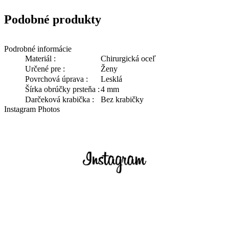
Podobné produkty
Podrobné informácie
Materiál :
Chirurgická oceľ
Určené pre :
Ženy
Povrchová úprava :
Lesklá
Šírka obrúčky prsteňa :
4 mm
Darčeková krabička :
Bez krabičky
Instagram Photos