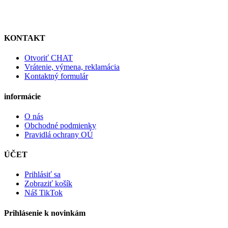
KONTAKT
Otvoriť CHAT
Vrátenie, výmena, reklamácia
Kontaktný formulár
informácie
O nás
Obchodné podmienky
Pravidlá ochrany OÚ
ÚČET
Prihlásiť sa
Zobraziť košík
Náš TikTok
Prihlásenie k novinkám