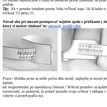
Pri meraní odporúčame s citom no pomerne pevne zatiahnuť na prste
prúžok.
Tip:
Ak v ponuke nemáme presne Vašu veľkosť napr. 54, kľudne si 
veľkosť 53 alebo 55.
Návod ako pri meraní postupovať nájdete spolu s prúžkami v 
ktorý si možete stiahnuť tu:
meracie_prúžky.doc
Pozor: Hrúbka prsta sa môže počas dňa meniť, najlepšie je merať pri
teplote,
nie bezprostredne po namáhavej činnosti !
Veľkosti prsteňov sú kalib
normované, to znamená, že pokiaľ poznáte svoju veľkosť
z nákupu v 
vyberte si prsteň podľa nej.