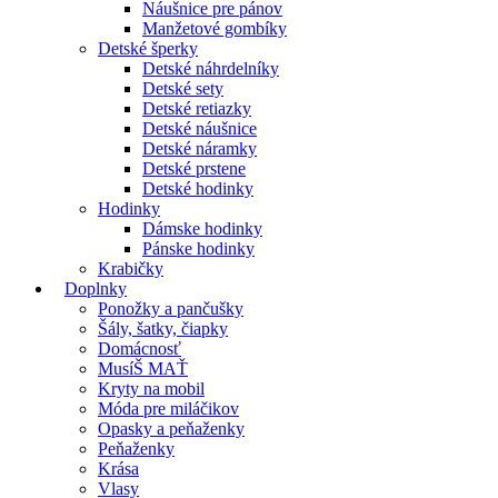
Náušnice pre pánov
Manžetové gombíky
Detské šperky
Detské náhrdelníky
Detské sety
Detské retiazky
Detské náušnice
Detské náramky
Detské prstene
Detské hodinky
Hodinky
Dámske hodinky
Pánske hodinky
Krabičky
Doplnky
Ponožky a pančušky
Šály, šatky, čiapky
Domácnosť
MusíŠ MAŤ
Kryty na mobil
Móda pre miláčikov
Opasky a peňaženky
Peňaženky
Krása
Vlasy