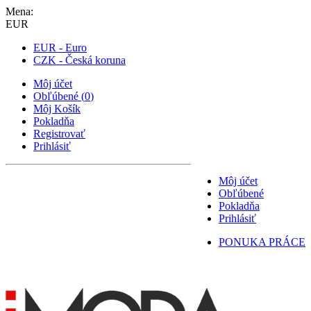
Mena:
EUR
EUR - Euro
CZK - Česká koruna
Môj účet
Obľúbené
(
0
)
Môj Košík
Pokladňa
Registrovať
Prihlásiť
Môj účet
Obľúbené
Pokladňa
Prihlásiť
PONUKA PRÁCE