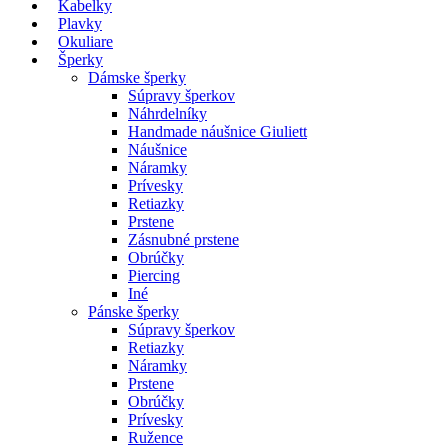
Kabelky
Plavky
Okuliare
Šperky
Dámske šperky
Súpravy šperkov
Náhrdelníky
Handmade náušnice Giuliett
Náušnice
Náramky
Prívesky
Retiazky
Prstene
Zásnubné prstene
Obrúčky
Piercing
Iné
Pánske šperky
Súpravy šperkov
Retiazky
Náramky
Prstene
Obrúčky
Prívesky
Ružence