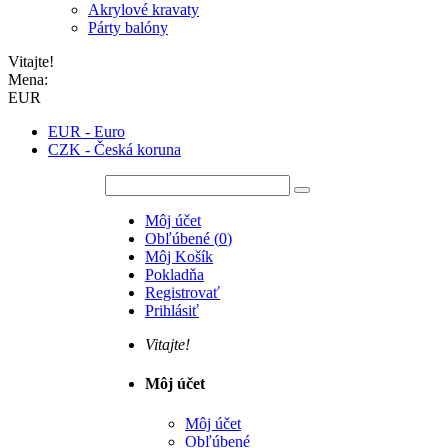
Akrylové kravaty
Párty balóny
Vitajte!
Mena:
EUR
EUR - Euro
CZK - Česká koruna
Môj účet
Obľúbené
(
0
)
Môj Košík
Pokladňa
Registrovať
Prihlásiť
Vitajte!
Môj účet
Môj účet
Obľúbené