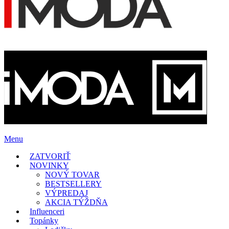
Menu
ZATVORIŤ
NOVINKY
NOVÝ TOVAR
BESTSELLERY
VÝPREDAJ
AKCIA TÝŽDŇA
Influenceri
Topánky