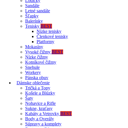
Lodičky
Sandále
Letné sandále
Šľapky
Balerínky
Tenisky
BEST
Nízke tenisky
Členkové tenisky
Platformy
Mokasíny
Vysoké čižmy
BEST
Nízke čižmy
Kotníkové čižmy
Snehule
Workery
Pánska obuv
Dámske oblečenie
Tričká a Topy
Košele a Blúzky
Šaty
Nohavice a Rifle
Sukne, kraťasy
Kabáty a Vetrovky
BEST
Body a Overály
Súpravy a komplety