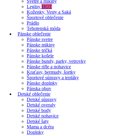
Svetre a mikiny
Legíny
HOT
Koženky, Vesty a Saká
Športové oblečenie
Prádlo
Tehotenská móda
Pánske oblečenie
Pánske svetre
Pánske mikiny
Pánske tričká
Pánske košele
Pánske bundy, parky, vetrovky
Pánske rifle a nohavice
Kraťasy, bermudy, šortky
Športové súpravy a tepláky
Pánske doplnky
Pánska obuv
Detské oblečenie
Detské súpravy
Detské overaly
Detské body
Detské nohavice
Detské šaty
Mama a dcéra
Doplnky