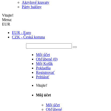
Akrylové kravaty
Párty balóny
Vitajte!
Mena:
EUR
EUR - Euro
CZK - Česká koruna
Môj účet
Obľúbené
(
0
)
Môj Košík
Pokladňa
Registrovať
Prihlásiť
Vitajte!
Môj účet
Môj účet
Obľúbené