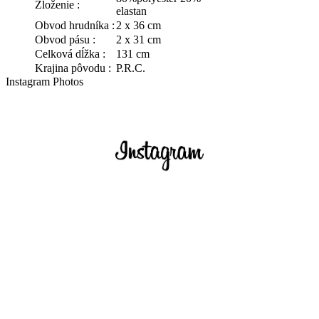
Zloženie :
elastan
Obvod hrudníka :
2 x 36 cm
Obvod pásu :
2 x 31 cm
Celková dĺžka :
131 cm
Krajina pôvodu :
P.R.C.
Instagram Photos