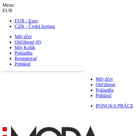
Mena:
EUR
EUR - Euro
CZK - Česká koruna
Môj účet
Obľúbené
(
0
)
Môj Košík
Pokladňa
Registrovať
Prihlásiť
Môj účet
Obľúbené
Pokladňa
Prihlásiť
PONUKA PRÁCE