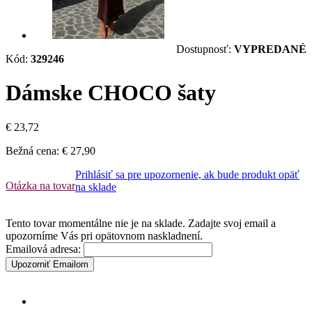
Dostupnosť:
VYPREDANÉ
Kód:
329246
Dámske CHOCO šaty
€ 23,72
Bežná cena:
€ 27,90
Prihlásiť sa pre upozornenie, ak bude produkt opäť
Otázka na tovar
na sklade
Tento tovar momentálne nie je na sklade. Zadajte svoj email a
upozorníme Vás pri opätovnom naskladnení.
Emailová adresa:
Upozorniť Emailom