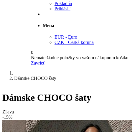
Pokladňa
Prihlásiť
Mena
EUR - Euro
CZK - Česká koruna
0
Nemáte žiadne položky vo vašom nákupnom košíku.
Zavrieť
Dámske CHOCO šaty
Dámske CHOCO šaty
Zľava
-15%