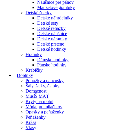
Náušnice pre pánov
Manžetové gombíky
Detské šperky
Detské náhrdelníky
Detské sety
Detské retiazky
Detské náušnice
Detské náramky
Detské prstene
Detské hodinky
Hodinky
Dámske hodinky
Pánske hodinky
Krabičky
Doplnky
Ponožky a pančušky
Šály, šatky, čiapky
Domácnosť
MusíŠ MAŤ
Kryty na mobil
Móda pre miláčikov
Opasky a peňaženky
Peňaženky
Krása
Vlasy