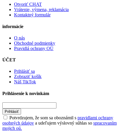
Otvoriť CHAT
Vrátenie, výmena, reklamácia
Kontaktný formulár
informácie
O nás
Obchodné podmienky
Pravidlá ochrany OÚ
ÚČET
Prihlásiť sa
Zobraziť košík
Náš TikTok
Prihlásenie k novinkám
Prihlásiť
Potvrdzujem, že som sa oboznámil s
pravidlami ochrany
osobných údajov
a udeľujem výslovný súhlas so
spracovaním
mojich oú.