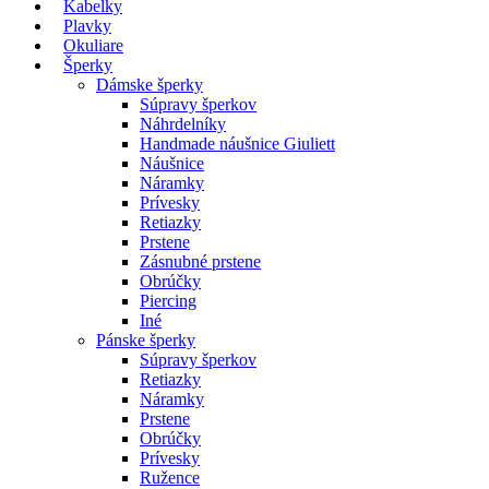
Kabelky
Plavky
Okuliare
Šperky
Dámske šperky
Súpravy šperkov
Náhrdelníky
Handmade náušnice Giuliett
Náušnice
Náramky
Prívesky
Retiazky
Prstene
Zásnubné prstene
Obrúčky
Piercing
Iné
Pánske šperky
Súpravy šperkov
Retiazky
Náramky
Prstene
Obrúčky
Prívesky
Ružence