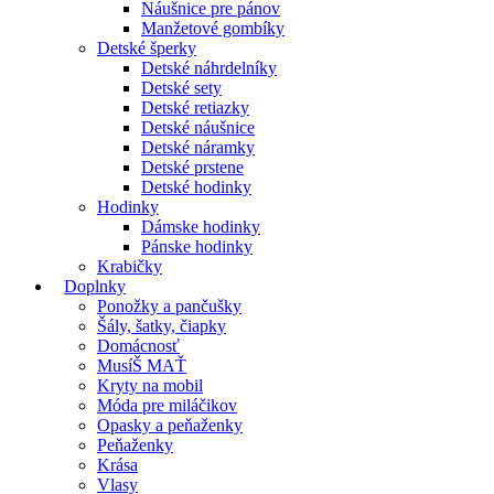
Náušnice pre pánov
Manžetové gombíky
Detské šperky
Detské náhrdelníky
Detské sety
Detské retiazky
Detské náušnice
Detské náramky
Detské prstene
Detské hodinky
Hodinky
Dámske hodinky
Pánske hodinky
Krabičky
Doplnky
Ponožky a pančušky
Šály, šatky, čiapky
Domácnosť
MusíŠ MAŤ
Kryty na mobil
Móda pre miláčikov
Opasky a peňaženky
Peňaženky
Krása
Vlasy