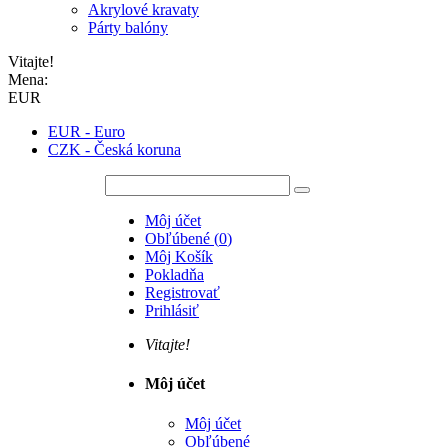
Akrylové kravaty
Párty balóny
Vitajte!
Mena:
EUR
EUR - Euro
CZK - Česká koruna
Môj účet
Obľúbené
(
0
)
Môj Košík
Pokladňa
Registrovať
Prihlásiť
Vitajte!
Môj účet
Môj účet
Obľúbené