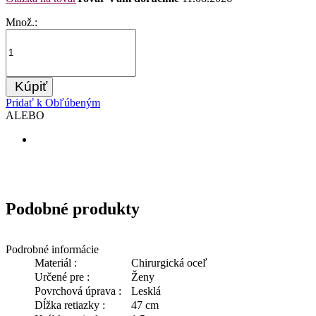
Množ.:
Kúpiť
Pridať k Obľúbeným
ALEBO
Podobné produkty
Podrobné informácie
Materiál :
Chirurgická oceľ
Určené pre :
Ženy
Povrchová úprava :
Lesklá
Dĺžka retiazky :
47 cm