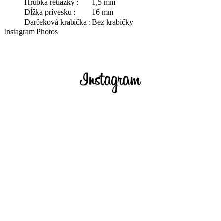
Hrúbka retiazky :
1,5 mm
Dĺžka prívesku :
16 mm
Darčeková krabička :
Bez krabičky
Instagram Photos