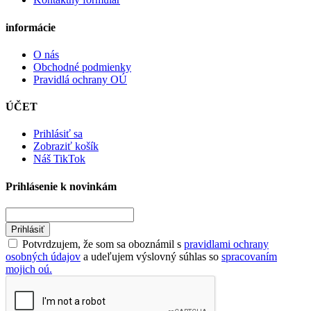
informácie
O nás
Obchodné podmienky
Pravidlá ochrany OÚ
ÚČET
Prihlásiť sa
Zobraziť košík
Náš TikTok
Prihlásenie k novinkám
Prihlásiť
Potvrdzujem, že som sa oboznámil s
pravidlami ochrany
osobných údajov
a udeľujem výslovný súhlas so
spracovaním
mojich oú.