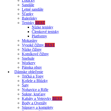
Lodičky
Sandále
Letné sandále
Šľapky
Balerínky
Tenisky
BEST
Nízke tenisky
Členkové tenisky
Platformy
Mokasíny
Vysoké čižmy
BEST
Nízke čižmy
Kotníkové čižmy
Snehule
Workery
Pánska obuv
Dámske oblečenie
Tričká a Topy
Košele a Blúzky
Šaty
Nohavice a Rifle
Sukne, kraťasy
Kabáty a Vetrovky
BEST
Body a Overály
Súpravy a komplety