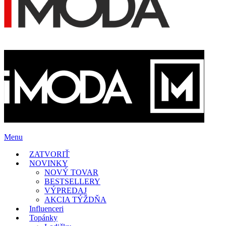
Menu
ZATVORIŤ
NOVINKY
NOVÝ TOVAR
BESTSELLERY
VÝPREDAJ
AKCIA TÝŽDŇA
Influenceri
Topánky