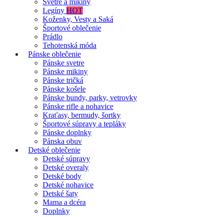
Svetre a mikiny
Legíny
HOT
Koženky, Vesty a Saká
Športové oblečenie
Prádlo
Tehotenská móda
Pánske oblečenie
Pánske svetre
Pánske mikiny
Pánske tričká
Pánske košele
Pánske bundy, parky, vetrovky
Pánske rifle a nohavice
Kraťasy, bermudy, šortky
Športové súpravy a tepláky
Pánske doplnky
Pánska obuv
Detské oblečenie
Detské súpravy
Detské overaly
Detské body
Detské nohavice
Detské šaty
Mama a dcéra
Doplnky