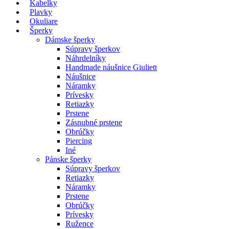
Kabelky
Plavky
Okuliare
Šperky
Dámske šperky
Súpravy šperkov
Náhrdelníky
Handmade náušnice Giuliett
Náušnice
Náramky
Prívesky
Retiazky
Prstene
Zásnubné prstene
Obrúčky
Piercing
Iné
Pánske šperky
Súpravy šperkov
Retiazky
Náramky
Prstene
Obrúčky
Prívesky
Ružence