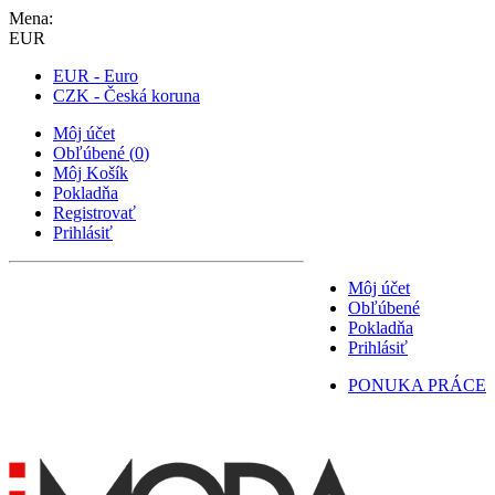
Mena:
EUR
EUR - Euro
CZK - Česká koruna
Môj účet
Obľúbené
(
0
)
Môj Košík
Pokladňa
Registrovať
Prihlásiť
Môj účet
Obľúbené
Pokladňa
Prihlásiť
PONUKA PRÁCE