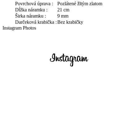
Povrchová úprava :
Pozlátené žltým zlatom
Dĺžka náramku :
21 cm
Širka náramku :
9 mm
Darčeková krabička :
Bez krabičky
Instagram Photos