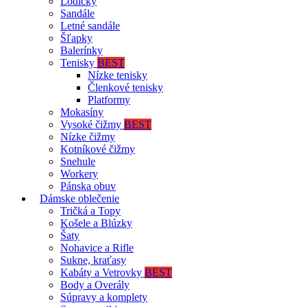
Lodičky
Sandále
Letné sandále
Šľapky
Balerínky
Tenisky
BEST
Nízke tenisky
Členkové tenisky
Platformy
Mokasíny
Vysoké čižmy
BEST
Nízke čižmy
Kotníkové čižmy
Snehule
Workery
Pánska obuv
Dámske oblečenie
Tričká a Topy
Košele a Blúzky
Šaty
Nohavice a Rifle
Sukne, kraťasy
Kabáty a Vetrovky
BEST
Body a Overály
Súpravy a komplety