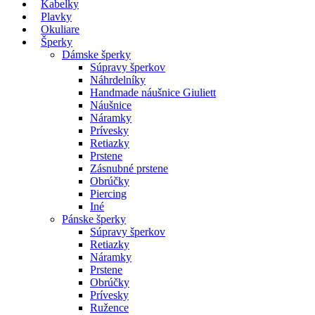
Kabelky
Plavky
Okuliare
Šperky
Dámske šperky
Súpravy šperkov
Náhrdelníky
Handmade náušnice Giuliett
Náušnice
Náramky
Prívesky
Retiazky
Prstene
Zásnubné prstene
Obrúčky
Piercing
Iné
Pánske šperky
Súpravy šperkov
Retiazky
Náramky
Prstene
Obrúčky
Prívesky
Ružence