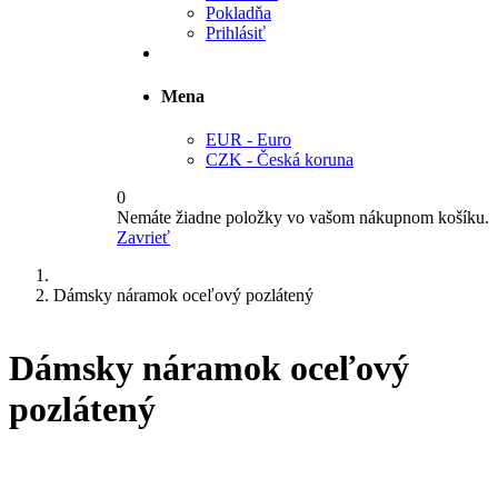
Pokladňa
Prihlásiť
Mena
EUR - Euro
CZK - Česká koruna
0
Nemáte žiadne položky vo vašom nákupnom košíku.
Zavrieť
Dámsky náramok oceľový pozlátený
Dámsky náramok oceľový
pozlátený