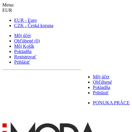
Mena:
EUR
EUR - Euro
CZK - Česká koruna
Môj účet
Obľúbené
(
0
)
Môj Košík
Pokladňa
Registrovať
Prihlásiť
Môj účet
Obľúbené
Pokladňa
Prihlásiť
PONUKA PRÁCE