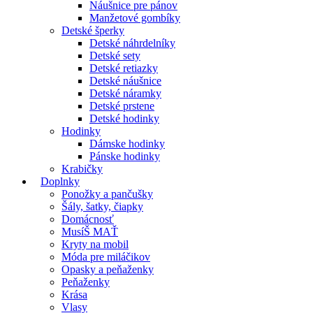
Náušnice pre pánov
Manžetové gombíky
Detské šperky
Detské náhrdelníky
Detské sety
Detské retiazky
Detské náušnice
Detské náramky
Detské prstene
Detské hodinky
Hodinky
Dámske hodinky
Pánske hodinky
Krabičky
Doplnky
Ponožky a pančušky
Šály, šatky, čiapky
Domácnosť
MusíŠ MAŤ
Kryty na mobil
Móda pre miláčikov
Opasky a peňaženky
Peňaženky
Krása
Vlasy