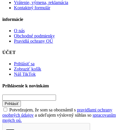
Vrátenie, výmena, reklamácia
Kontaktný formulár
informácie
O nás
Obchodné podmienky
Pravidlá ochrany OÚ
ÚČET
Prihlásiť sa
Zobraziť košík
Náš TikTok
Prihlásenie k novinkám
Prihlásiť
Potvrdzujem, že som sa oboznámil s
pravidlami ochrany
osobných údajov
a udeľujem výslovný súhlas so
spracovaním
mojich oú.