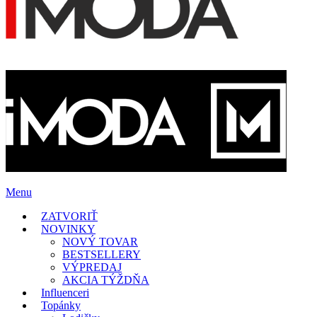
Menu
ZATVORIŤ
NOVINKY
NOVÝ TOVAR
BESTSELLERY
VÝPREDAJ
AKCIA TÝŽDŇA
Influenceri
Topánky