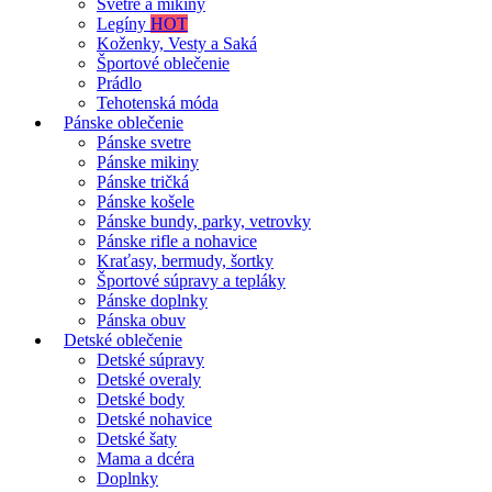
Svetre a mikiny
Legíny
HOT
Koženky, Vesty a Saká
Športové oblečenie
Prádlo
Tehotenská móda
Pánske oblečenie
Pánske svetre
Pánske mikiny
Pánske tričká
Pánske košele
Pánske bundy, parky, vetrovky
Pánske rifle a nohavice
Kraťasy, bermudy, šortky
Športové súpravy a tepláky
Pánske doplnky
Pánska obuv
Detské oblečenie
Detské súpravy
Detské overaly
Detské body
Detské nohavice
Detské šaty
Mama a dcéra
Doplnky