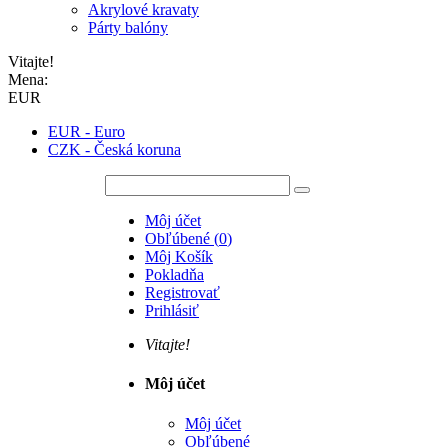
Akrylové kravaty
Párty balóny
Vitajte!
Mena:
EUR
EUR - Euro
CZK - Česká koruna
Môj účet
Obľúbené
(
0
)
Môj Košík
Pokladňa
Registrovať
Prihlásiť
Vitajte!
Môj účet
Môj účet
Obľúbené