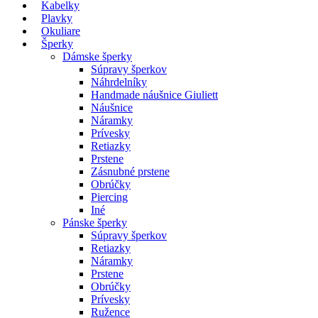
Kabelky
Plavky
Okuliare
Šperky
Dámske šperky
Súpravy šperkov
Náhrdelníky
Handmade náušnice Giuliett
Náušnice
Náramky
Prívesky
Retiazky
Prstene
Zásnubné prstene
Obrúčky
Piercing
Iné
Pánske šperky
Súpravy šperkov
Retiazky
Náramky
Prstene
Obrúčky
Prívesky
Ružence