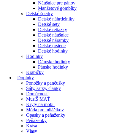
Náušnice pre pánov
Manžetové gombíky
Detské šperky
Detské náhrdelníky
Detské sety
Detské retiazky
Detské náušnice
Detské náramky
Detské prstene
Detské hodinky
Hodinky
Dámske hodinky
Pánske hodinky
Krabičky
Doplnky
Ponožky a pančušky
Šály, šatky, čiapky
Domácnosť
MusíŠ MAŤ
Kryty na mobil
Móda pre miláčikov
Opasky a peňaženky
Peňaženky
Krása
Vlasy