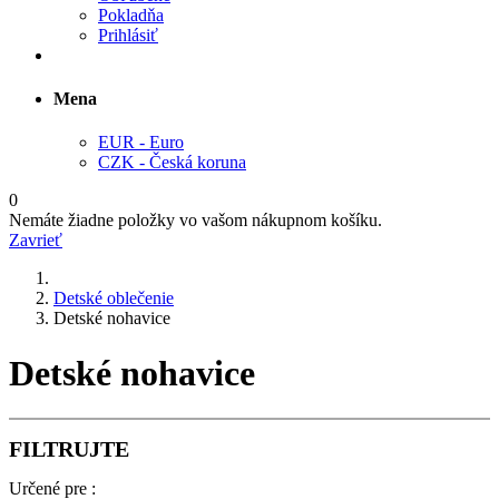
Pokladňa
Prihlásiť
Mena
EUR - Euro
CZK - Česká koruna
0
Nemáte žiadne položky vo vašom nákupnom košíku.
Zavrieť
Detské oblečenie
Detské nohavice
Detské nohavice
FILTRUJTE
Určené pre :