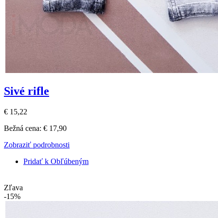
Sivé rifle
€ 15,22
Bežná cena:
€ 17,90
Zobraziť podrobnosti
Pridať k Obľúbeným
Zľava
-15%