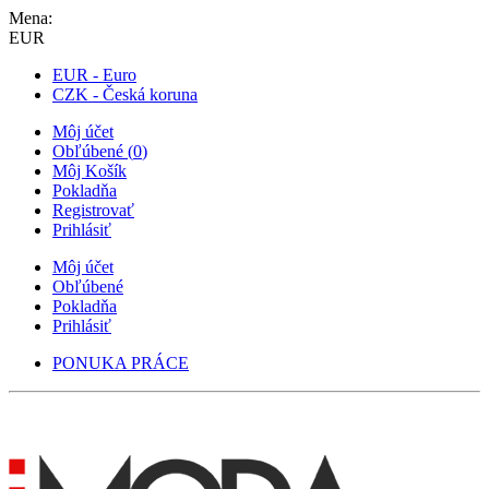
Mena:
EUR
EUR - Euro
CZK - Česká koruna
Môj účet
Obľúbené
(
0
)
Môj Košík
Pokladňa
Registrovať
Prihlásiť
Môj účet
Obľúbené
Pokladňa
Prihlásiť
PONUKA PRÁCE