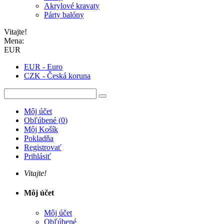
Akrylové kravaty
Párty balóny
Vitajte!
Mena:
EUR
EUR - Euro
CZK - Česká koruna
Môj účet
Obľúbené
(
0
)
Môj Košík
Pokladňa
Registrovať
Prihlásiť
Vitajte!
Môj účet
Môj účet
Obľúbené