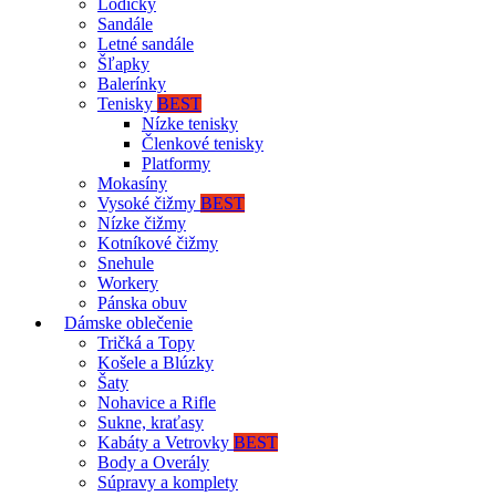
Lodičky
Sandále
Letné sandále
Šľapky
Balerínky
Tenisky
BEST
Nízke tenisky
Členkové tenisky
Platformy
Mokasíny
Vysoké čižmy
BEST
Nízke čižmy
Kotníkové čižmy
Snehule
Workery
Pánska obuv
Dámske oblečenie
Tričká a Topy
Košele a Blúzky
Šaty
Nohavice a Rifle
Sukne, kraťasy
Kabáty a Vetrovky
BEST
Body a Overály
Súpravy a komplety