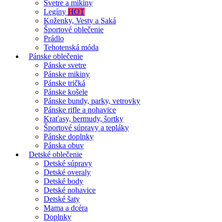
Svetre a mikiny
Legíny
HOT
Koženky, Vesty a Saká
Športové oblečenie
Prádlo
Tehotenská móda
Pánske oblečenie
Pánske svetre
Pánske mikiny
Pánske tričká
Pánske košele
Pánske bundy, parky, vetrovky
Pánske rifle a nohavice
Kraťasy, bermudy, šortky
Športové súpravy a tepláky
Pánske doplnky
Pánska obuv
Detské oblečenie
Detské súpravy
Detské overaly
Detské body
Detské nohavice
Detské šaty
Mama a dcéra
Doplnky