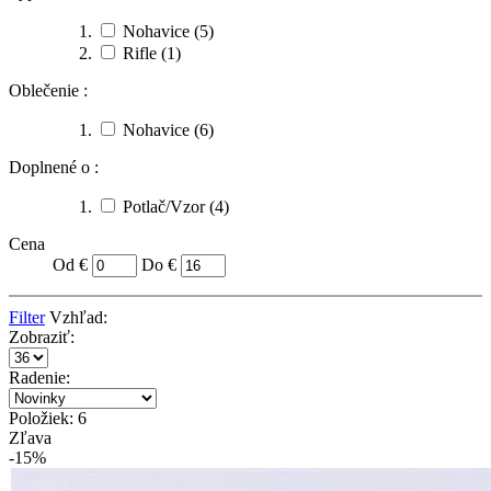
Nohavice
(5)
Rifle
(1)
Oblečenie :
Nohavice
(6)
Doplnené o :
Potlač/Vzor
(4)
Cena
Od €
Do €
Filter
Vzhľad:
Zobraziť:
Radenie:
Položiek: 6
Zľava
-15%