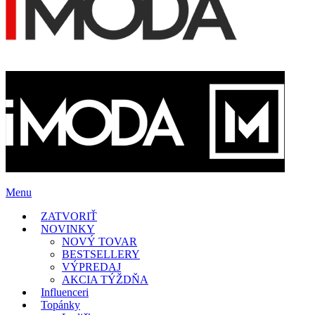
Menu
ZATVORIŤ
NOVINKY
NOVÝ TOVAR
BESTSELLERY
VÝPREDAJ
AKCIA TÝŽDŇA
Influenceri
Topánky