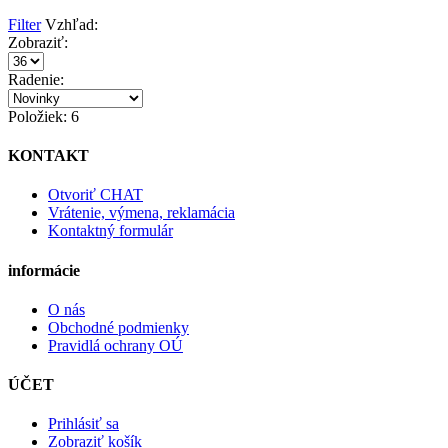
Filter
Vzhľad:
Zobraziť:
Radenie:
Položiek: 6
KONTAKT
Otvoriť CHAT
Vrátenie, výmena, reklamácia
Kontaktný formulár
informácie
O nás
Obchodné podmienky
Pravidlá ochrany OÚ
ÚČET
Prihlásiť sa
Zobraziť košík