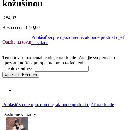
kožušinou
€ 84,92
Bežná cena:
€ 99,90
Prihlásiť sa pre upozornenie, ak bude produkt opäť
Otázka na tovar
na sklade
Tento tovar momentálne nie je na sklade. Zadajte svoj email a
upozorníme Vás pri opätovnom naskladnení.
Emailová adresa:
Upozorniť Emailom
Prihlásiť sa pre upozornenie, ak bude produkt opäť na sklade
Dostupné varianty