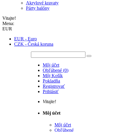
Akrylové kravaty
Párty balóny
Vitajte!
Mena:
EUR
EUR - Euro
CZK - Česká koruna
Môj účet
Obľúbené
(
0
)
Môj Košík
Pokladňa
Registrovať
Prihlásiť
Vitajte!
Môj účet
Môj účet
Obľúbené