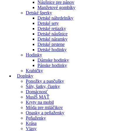
Náušnice pre pánov
Manžetové gombíky
Detské šperky
Detské náhrdelníky
Detské sety
Detské retiazky
Detské náušnice
Detské náramky
Detské prstene
Detské hodinky
Hodinky
Dámske hodinky
Pánske hodinky
Krabičky
Doplnky
Ponožky a pančušky
Šály, šatky, čiapky
Domácnosť
MusíŠ MAŤ
Kryty na mobil
Móda pre miláčikov
Opasky a peňaženky
Peňaženky
Krása
Vlasy