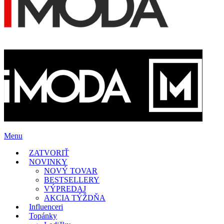
Menu
ZATVORIŤ
NOVINKY
NOVÝ TOVAR
BESTSELLERY
VÝPREDAJ
AKCIA TÝŽDŇA
Influenceri
Topánky