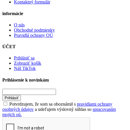
Kontaktný formulár
informácie
O nás
Obchodné podmienky
Pravidlá ochrany OÚ
ÚČET
Prihlásiť sa
Zobraziť košík
Náš TikTok
Prihlásenie k novinkám
Prihlásiť
Potvrdzujem, že som sa oboznámil s
pravidlami ochrany
osobných údajov
a udeľujem výslovný súhlas so
spracovaním
mojich oú.