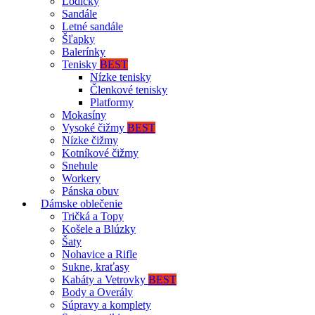
Lodičky
Sandále
Letné sandále
Šľapky
Balerínky
Tenisky
BEST
Nízke tenisky
Členkové tenisky
Platformy
Mokasíny
Vysoké čižmy
BEST
Nízke čižmy
Kotníkové čižmy
Snehule
Workery
Pánska obuv
Dámske oblečenie
Tričká a Topy
Košele a Blúzky
Šaty
Nohavice a Rifle
Sukne, kraťasy
Kabáty a Vetrovky
BEST
Body a Overály
Súpravy a komplety