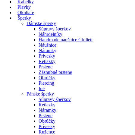
Kabelky
Plavky
Okuliare
Šperky
Dámske šperky
Súpravy šperkov
Náhrdelníky
Handmade náušnice Giuliett
Náušnice
Náramky
Prívesky
Retiazky
Prstene
Zásnubné prstene
Obrúčky
Piercing
Iné
Pánske šperky
Súpravy šperkov
Retiazky
Náramky
Prstene
Obrúčky
Prívesky
Ružence