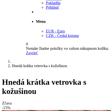
Pokladňa
Prihlásiť
Mena
EUR - Euro
CZK - Česká koruna
0
Nemáte žiadne položky vo vašom nákupnom košíku.
Zavrieť
Hnedá krátka vetrovka s kožušinou
Hnedá krátka vetrovka s
kožušinou
Zľava
-15%