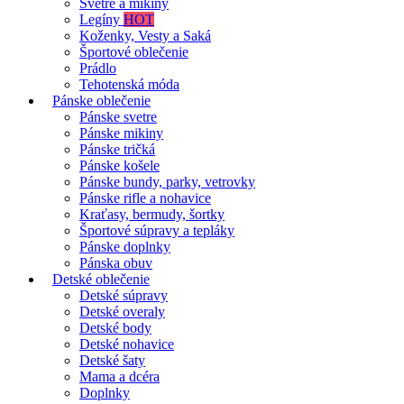
Svetre a mikiny
Legíny
HOT
Koženky, Vesty a Saká
Športové oblečenie
Prádlo
Tehotenská móda
Pánske oblečenie
Pánske svetre
Pánske mikiny
Pánske tričká
Pánske košele
Pánske bundy, parky, vetrovky
Pánske rifle a nohavice
Kraťasy, bermudy, šortky
Športové súpravy a tepláky
Pánske doplnky
Pánska obuv
Detské oblečenie
Detské súpravy
Detské overaly
Detské body
Detské nohavice
Detské šaty
Mama a dcéra
Doplnky