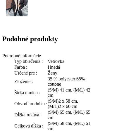
Podobné produkty
Podrobné informácie
Typ oblečenia :
Vetrovka
Farba :
Hnedá
Určené pre :
Ženy
35 % polyester 65%
Zloženie :
cottone
(S/M) 41 cm, (M/L) 42
Šírka ramien :
cm
(S/M)2 x 58 cm,
Obvod hrudníka :
(M/L)2 x 60 cm
(S/M) 65 cm, (M/L) 65
Dĺžka rukáva :
cm
(S/M) 58 cm, (M/L) 61
Celková dĺžka :
cm