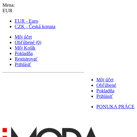
Mena:
EUR
EUR - Euro
CZK - Česká koruna
Môj účet
Obľúbené
(
0
)
Môj Košík
Pokladňa
Registrovať
Prihlásiť
Môj účet
Obľúbené
Pokladňa
Prihlásiť
PONUKA PRÁCE