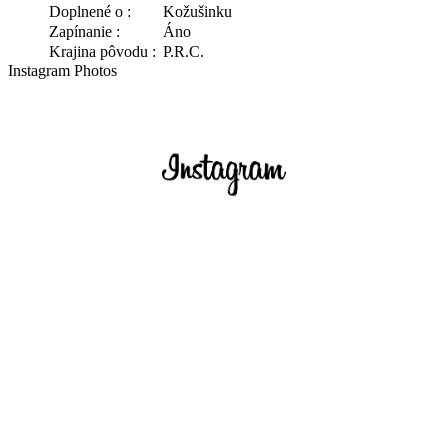
Doplnené o :
Kožušinku
Zapínanie :
Áno
Krajina pôvodu :
P.R.C.
Instagram Photos