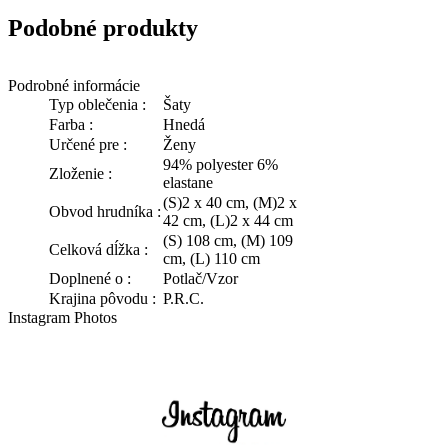
Podobné produkty
Podrobné informácie
Typ oblečenia :
Šaty
Farba :
Hnedá
Určené pre :
Ženy
94% polyester 6%
Zloženie :
elastane
(S)2 x 40 cm, (M)2 x
Obvod hrudníka :
42 cm, (L)2 x 44 cm
(S) 108 cm, (M) 109
Celková dĺžka :
cm, (L) 110 cm
Doplnené o :
Potlač/Vzor
Krajina pôvodu :
P.R.C.
Instagram Photos