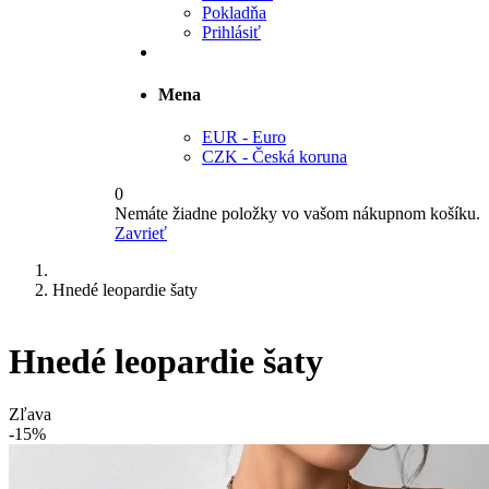
Pokladňa
Prihlásiť
Mena
EUR - Euro
CZK - Česká koruna
0
Nemáte žiadne položky vo vašom nákupnom košíku.
Zavrieť
Hnedé leopardie šaty
Hnedé leopardie šaty
Zľava
-15%