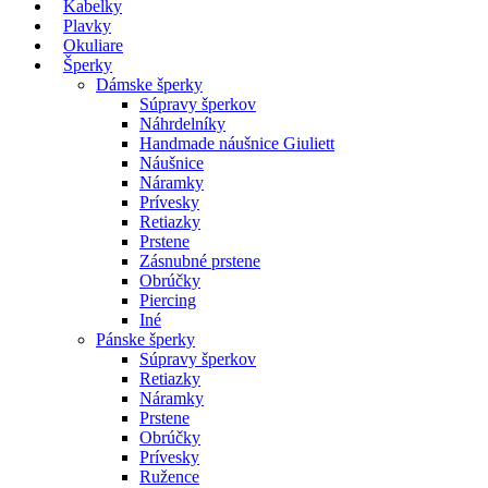
Kabelky
Plavky
Okuliare
Šperky
Dámske šperky
Súpravy šperkov
Náhrdelníky
Handmade náušnice Giuliett
Náušnice
Náramky
Prívesky
Retiazky
Prstene
Zásnubné prstene
Obrúčky
Piercing
Iné
Pánske šperky
Súpravy šperkov
Retiazky
Náramky
Prstene
Obrúčky
Prívesky
Ružence