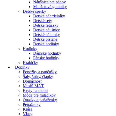
Náušnice pre pánov
Manžetové gombíky
Detské šperky
Detské náhrdelníky
Detské sety
Detské retiazky
Detské náušnice
Detské náramky
Detské prstene
Detské hodinky
Hodinky
Dámske hodinky
Pánske hodinky
Krabičky
Doplnky
Ponožky a pančušky
Šály, šatky, čiapky
Domácnosť
MusíŠ MAŤ
Kryty na mobil
Móda pre miláčikov
Opasky a peňaženky
Peňaženky
Krása
Vlasy