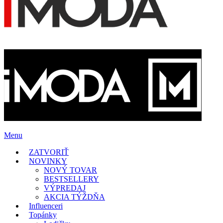
Menu
ZATVORIŤ
NOVINKY
NOVÝ TOVAR
BESTSELLERY
VÝPREDAJ
AKCIA TÝŽDŇA
Influenceri
Topánky