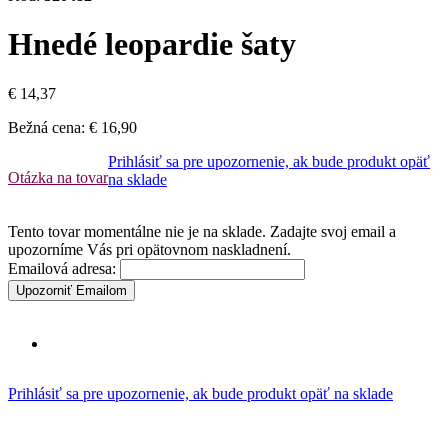
Hnedé leopardie šaty
€ 14,37
Bežná cena:
€ 16,90
Prihlásiť sa pre upozornenie, ak bude produkt opäť
Otázka na tovar
na sklade
Tento tovar momentálne nie je na sklade. Zadajte svoj email a
upozorníme Vás pri opätovnom naskladnení.
Emailová adresa:
Upozorniť Emailom
Prihlásiť sa pre upozornenie, ak bude produkt opäť na sklade