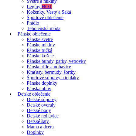
Svetre a mikiny
Legíny
HOT
Koženky, Vesty a Saká
Športové oblečenie
Prádlo
Tehotenská móda
Pánske oblečenie
Pánske svetre
Pánske mikiny
Pánske tričká
Pánske košele
Pánske bundy, parky, vetrovky
Pánske rifle a nohavice
Kraťasy, bermudy, šortky
Športové súpravy a tepláky
Pánske doplnky
Pánska obuv
Detské oblečenie
Detské súpravy
Detské overaly
Detské body
Detské nohavice
Detské šaty
Mama a dcéra
Doplnky