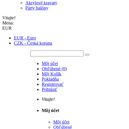
Akrylové kravaty
Párty balóny
Vitajte!
Mena:
EUR
EUR - Euro
CZK - Česká koruna
Môj účet
Obľúbené
(
0
)
Môj Košík
Pokladňa
Registrovať
Prihlásiť
Vitajte!
Môj účet
Môj účet
Obľúbené