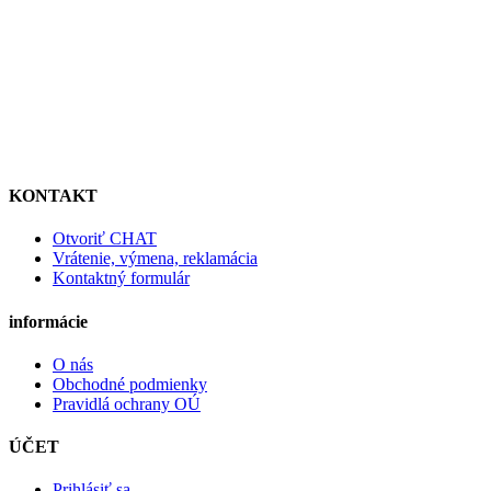
KONTAKT
Otvoriť CHAT
Vrátenie, výmena, reklamácia
Kontaktný formulár
informácie
O nás
Obchodné podmienky
Pravidlá ochrany OÚ
ÚČET
Prihlásiť sa