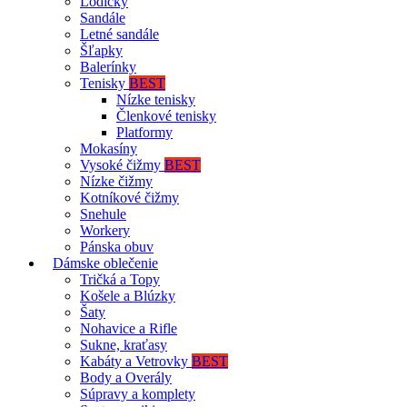
Lodičky
Sandále
Letné sandále
Šľapky
Balerínky
Tenisky
BEST
Nízke tenisky
Členkové tenisky
Platformy
Mokasíny
Vysoké čižmy
BEST
Nízke čižmy
Kotníkové čižmy
Snehule
Workery
Pánska obuv
Dámske oblečenie
Tričká a Topy
Košele a Blúzky
Šaty
Nohavice a Rifle
Sukne, kraťasy
Kabáty a Vetrovky
BEST
Body a Overály
Súpravy a komplety