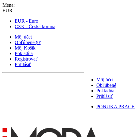
Mena:
EUR
EUR - Euro
CZK - Česká koruna
Môj účet
Obľúbené
(
0
)
Môj Košík
Pokladňa
Registrovať
Prihlásiť
Môj účet
Obľúbené
Pokladňa
Prihlásiť
PONUKA PRÁCE