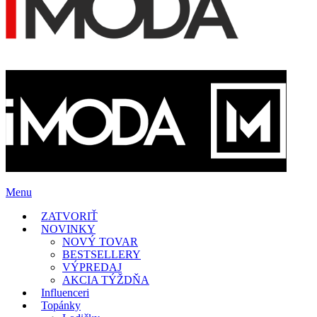
Menu
ZATVORIŤ
NOVINKY
NOVÝ TOVAR
BESTSELLERY
VÝPREDAJ
AKCIA TÝŽDŇA
Influenceri
Topánky