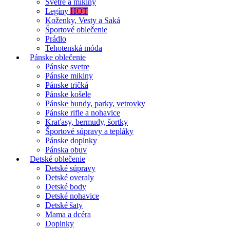
Svetre a mikiny
Legíny
HOT
Koženky, Vesty a Saká
Športové oblečenie
Prádlo
Tehotenská móda
Pánske oblečenie
Pánske svetre
Pánske mikiny
Pánske tričká
Pánske košele
Pánske bundy, parky, vetrovky
Pánske rifle a nohavice
Kraťasy, bermudy, šortky
Športové súpravy a tepláky
Pánske doplnky
Pánska obuv
Detské oblečenie
Detské súpravy
Detské overaly
Detské body
Detské nohavice
Detské šaty
Mama a dcéra
Doplnky