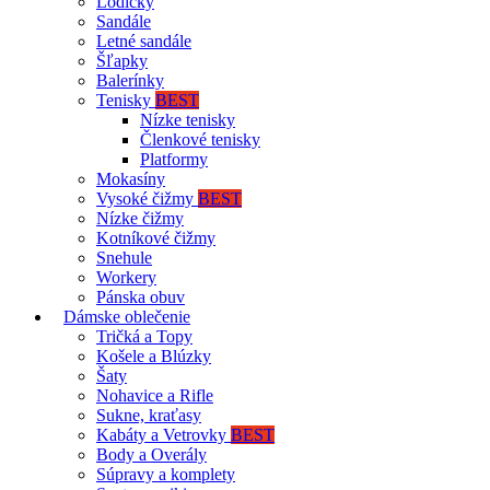
Lodičky
Sandále
Letné sandále
Šľapky
Balerínky
Tenisky
BEST
Nízke tenisky
Členkové tenisky
Platformy
Mokasíny
Vysoké čižmy
BEST
Nízke čižmy
Kotníkové čižmy
Snehule
Workery
Pánska obuv
Dámske oblečenie
Tričká a Topy
Košele a Blúzky
Šaty
Nohavice a Rifle
Sukne, kraťasy
Kabáty a Vetrovky
BEST
Body a Overály
Súpravy a komplety