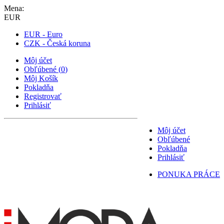
Mena:
EUR
EUR - Euro
CZK - Česká koruna
Môj účet
Obľúbené
(
0
)
Môj Košík
Pokladňa
Registrovať
Prihlásiť
Môj účet
Obľúbené
Pokladňa
Prihlásiť
PONUKA PRÁCE