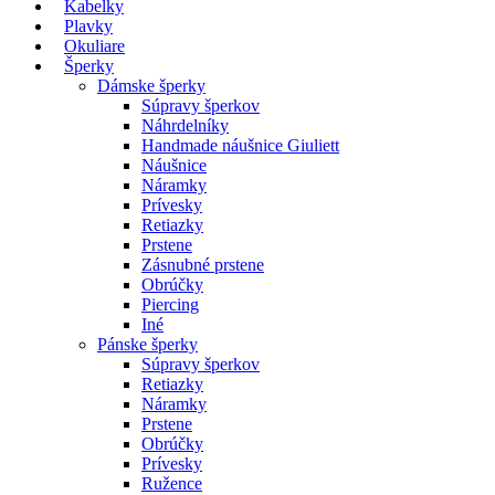
Kabelky
Plavky
Okuliare
Šperky
Dámske šperky
Súpravy šperkov
Náhrdelníky
Handmade náušnice Giuliett
Náušnice
Náramky
Prívesky
Retiazky
Prstene
Zásnubné prstene
Obrúčky
Piercing
Iné
Pánske šperky
Súpravy šperkov
Retiazky
Náramky
Prstene
Obrúčky
Prívesky
Ružence