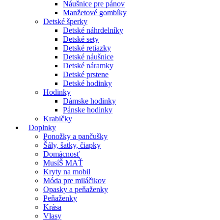
Náušnice pre pánov
Manžetové gombíky
Detské šperky
Detské náhrdelníky
Detské sety
Detské retiazky
Detské náušnice
Detské náramky
Detské prstene
Detské hodinky
Hodinky
Dámske hodinky
Pánske hodinky
Krabičky
Doplnky
Ponožky a pančušky
Šály, šatky, čiapky
Domácnosť
MusíŠ MAŤ
Kryty na mobil
Móda pre miláčikov
Opasky a peňaženky
Peňaženky
Krása
Vlasy