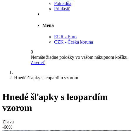
Pokladňa
Prihlásiť
Mena
EUR - Euro
CZK - Česká koruna
0
Nemáte žiadne položky vo vašom nákupnom košíku.
Zavrieť
Hnedé šľapky s leopardím vzorom
Hnedé šľapky s leopardím
vzorom
Zľava
-60%