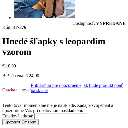
Dostupnosť:
VYPREDANÉ
Kód:
317376
Hnedé šľapky s leopardím
vzorom
€ 10,00
Bežná cena:
€ 24,90
Prihlásiť sa pre upozornenie, ak bude produkt opäť
Otázka na tovar
na sklade
Tento tovar momentálne nie je na sklade. Zadajte svoj email a
upozorníme Vás pri opätovnom naskladnení.
Emailová adresa:
Upozorniť Emailom