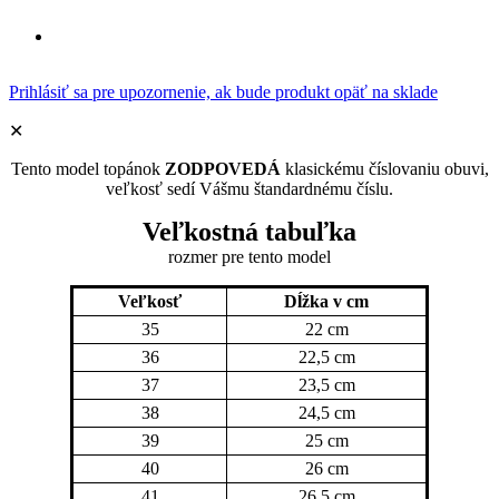
Prihlásiť sa pre upozornenie, ak bude produkt opäť na sklade
✕
Tento model topánok
ZODPOVEDÁ
klasickému číslovaniu obuvi,
veľkosť sedí Vášmu štandardnému číslu.
Veľkostná tabuľka
rozmer pre tento model
Veľkosť
Dĺžka v cm
35
22 cm
36
22,5 cm
37
23,5 cm
38
24,5 cm
39
25 cm
40
26 cm
41
26,5 cm