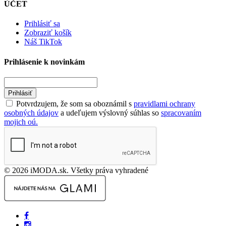
ÚČET
Prihlásiť sa
Zobraziť košík
Náš TikTok
Prihlásenie k novinkám
Prihlásiť
Potvrdzujem, že som sa oboznámil s
pravidlami ochrany
osobných údajov
a udeľujem výslovný súhlas so
spracovaním
mojich oú.
© 2026 iMODA.sk. Všetky práva vyhradené