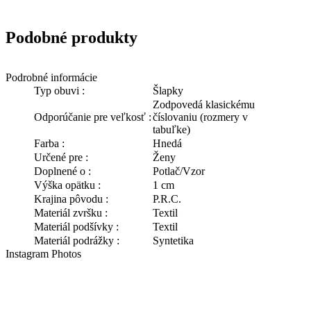
Podobné produkty
Podrobné informácie
Typ obuvi :
Šlapky
Zodpovedá klasickému
Odporúčanie pre veľkosť :
číslovaniu (rozmery v
tabuľke)
Farba :
Hnedá
Určené pre :
Ženy
Doplnené o :
Potlač/Vzor
Výška opätku :
1 cm
Krajina pôvodu :
P.R.C.
Materiál zvršku :
Textil
Materiál podšívky :
Textil
Materiál podrážky :
Syntetika
Instagram Photos