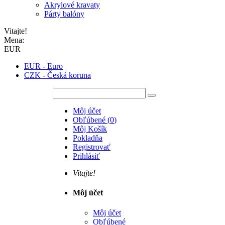
Akrylové kravaty
Párty balóny
Vitajte!
Mena:
EUR
EUR - Euro
CZK - Česká koruna
Môj účet
Obľúbené
(
0
)
Môj Košík
Pokladňa
Registrovať
Prihlásiť
Vitajte!
Môj účet
Môj účet
Obľúbené