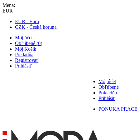
Mena:
EUR
EUR - Euro
CZK - Česká koruna
Môj účet
Obľúbené
(
0
)
Môj Košík
Pokladňa
Registrovať
Prihlásiť
Môj účet
Obľúbené
Pokladňa
Prihlásiť
PONUKA PRÁCE