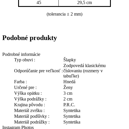
45
29,5 cm
(tolerancia
± 2 mm)
Podobné produkty
Podrobné informácie
Typ obuvi :
Šlapky
Zodpovedá klasickému
Odporúčanie pre veľkosť :
číslovaniu (rozmery v
tabuľke)
Farba :
Hnedá
Určené pre :
Ženy
Výška opätku :
3 cm
Výška podrážky :
2 cm
Krajina pôvodu :
P.R.C.
Materiál zvršku :
Syntetika
Materiál podšívky :
Syntetika
Materiál podrážky :
Syntetika
Instagram Photos