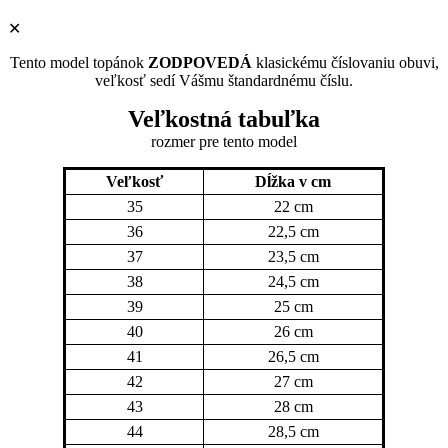
✕
Tento model topánok
ZODPOVEDÁ
klasickému číslovaniu obuvi,
veľkosť sedí Vášmu štandardnému číslu.
Veľkostná tabuľka
rozmer pre tento model
Veľkosť
Dĺžka v cm
35
22 cm
36
22,5 cm
37
23,5 cm
38
24,5 cm
39
25 cm
40
26 cm
41
26,5 cm
42
27 cm
43
28 cm
44
28,5 cm