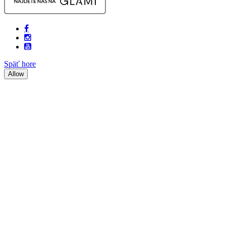
Späť hore
Allow