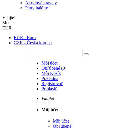
Akrylové kravaty
Párty balóny
Vitajte!
Mena:
EUR
EUR - Euro
CZK - Česká koruna
Môj účet
Obľúbené
(
0
)
Môj Košík
Pokladňa
Registrovať
Prihlásiť
Vitajte!
Môj účet
Môj účet
Obľúbené