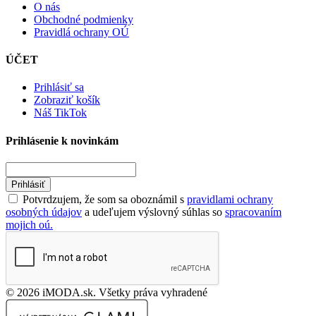
O nás
Obchodné podmienky
Pravidlá ochrany OÚ
ÚČET
Prihlásiť sa
Zobraziť košík
Náš TikTok
Prihlásenie k novinkám
Prihlásiť
Potvrdzujem, že som sa oboznámil s
pravidlami ochrany
osobných údajov
a udeľujem výslovný súhlas so
spracovaním
mojich oú.
© 2026 iMODA.sk. Všetky práva vyhradené