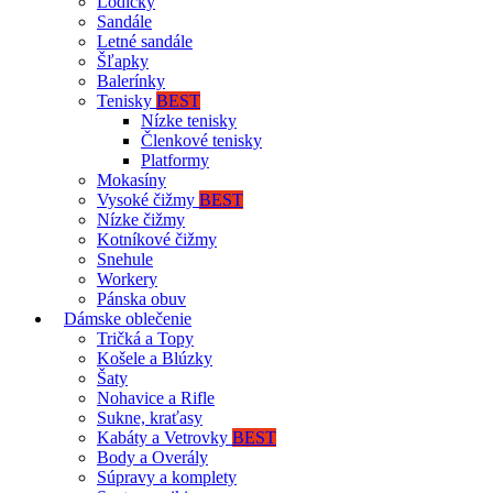
Lodičky
Sandále
Letné sandále
Šľapky
Balerínky
Tenisky
BEST
Nízke tenisky
Členkové tenisky
Platformy
Mokasíny
Vysoké čižmy
BEST
Nízke čižmy
Kotníkové čižmy
Snehule
Workery
Pánska obuv
Dámske oblečenie
Tričká a Topy
Košele a Blúzky
Šaty
Nohavice a Rifle
Sukne, kraťasy
Kabáty a Vetrovky
BEST
Body a Overály
Súpravy a komplety