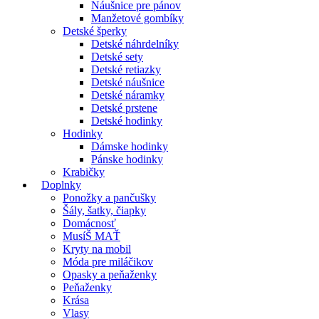
Náušnice pre pánov
Manžetové gombíky
Detské šperky
Detské náhrdelníky
Detské sety
Detské retiazky
Detské náušnice
Detské náramky
Detské prstene
Detské hodinky
Hodinky
Dámske hodinky
Pánske hodinky
Krabičky
Doplnky
Ponožky a pančušky
Šály, šatky, čiapky
Domácnosť
MusíŠ MAŤ
Kryty na mobil
Móda pre miláčikov
Opasky a peňaženky
Peňaženky
Krása
Vlasy