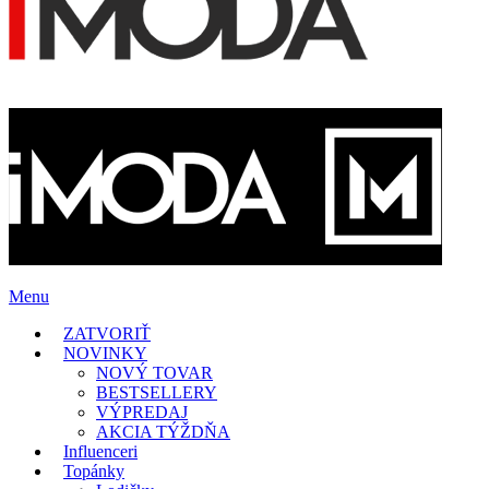
Menu
ZATVORIŤ
NOVINKY
NOVÝ TOVAR
BESTSELLERY
VÝPREDAJ
AKCIA TÝŽDŇA
Influenceri
Topánky