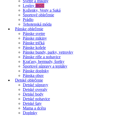
Svetre a mikiny
Legíny
HOT
Koženky, Vesty a Saká
Športové oblečenie
Prádlo
Tehotenská móda
Pánske oblečenie
Pánske svetre
Pánske mikiny
Pánske tričká
Pánske košele
Pánske bundy, parky, vetrovky
Pánske rifle a nohavice
Kraťasy, bermudy, šortky
Športové súpravy a tepláky
Pánske doplnky
Pánska obuv
Detské oblečenie
Detské súpravy
Detské overaly
Detské body
Detské nohavice
Detské šaty
Mama a dcéra
Doplnky