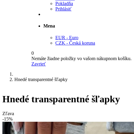
Pokladňa
Prihlásiť
Mena
EUR - Euro
CZK - Česká koruna
0
Nemáte žiadne položky vo vašom nákupnom košíku.
Zavrieť
Hnedé transparentné šľapky
Hnedé transparentné šľapky
Zľava
-15%