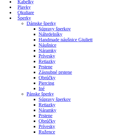
Kabelky
Plavky
Okuliare
Šperky
Dámske šperky
Súpravy šperkov
Náhrdelníky
Handmade náušnice Giuliett
Náušnice
Náramky
Prívesky
Retiazky
Prstene
Zásnubné prstene
Obrúčky
Piercing
Iné
Pánske šperky
Súpravy šperkov
Retiazky
Náramky
Prstene
Obrúčky
Prívesky
Ružence