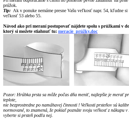
Pri meraní odporúčame s citom no pomerne pevne zatiahnuť na prste
prúžok.
Tip:
Ak v ponuke nemáme presne Vašu veľkosť napr. 54, kľudne si 
veľkosť 53 alebo 55.
Návod ako pri meraní postupovať nájdete spolu s prúžkami v 
ktorý si možete stiahnuť tu:
meracie_prúžky.doc
Pozor: Hrúbka prsta sa môže počas dňa meniť, najlepšie je merať pri
teplote,
nie bezprostredne po namáhavej činnosti !
Veľkosti prsteňov sú kalib
normované, to znamená, že pokiaľ poznáte svoju veľkosť
z nákupu v 
vyberte si prsteň podľa nej.