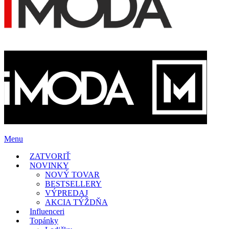
Menu
ZATVORIŤ
NOVINKY
NOVÝ TOVAR
BESTSELLERY
VÝPREDAJ
AKCIA TÝŽDŇA
Influenceri
Topánky