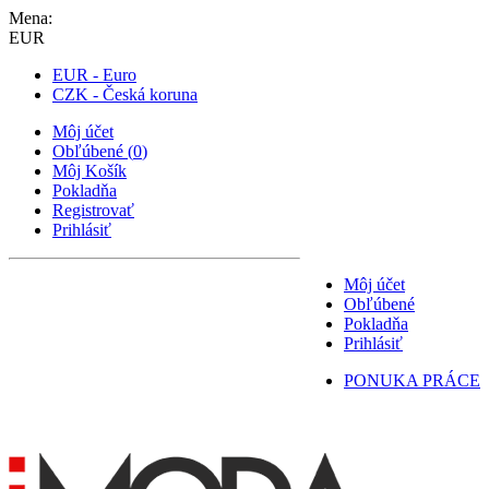
Mena:
EUR
EUR - Euro
CZK - Česká koruna
Môj účet
Obľúbené
(
0
)
Môj Košík
Pokladňa
Registrovať
Prihlásiť
Môj účet
Obľúbené
Pokladňa
Prihlásiť
PONUKA PRÁCE