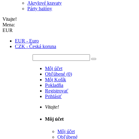
Akrylové kravaty
Párty balóny
Vitajte!
Mena:
EUR
EUR - Euro
CZK - Česká koruna
Môj účet
Obľúbené
(
0
)
Môj Košík
Pokladňa
Registrovať
Prihlásiť
Vitajte!
Môj účet
Môj účet
Obľúbené