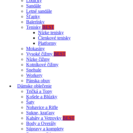
Lodičky
Sandále
Letné sandále
Šľapky
Balerínky
Tenisky
BEST
Nízke tenisky
Členkové tenisky
Platformy
Mokasíny
Vysoké čižmy
BEST
Nízke čižmy
Kotníkové čižmy
Snehule
Workery
Pánska obuv
Dámske oblečenie
Tričká a Topy
Košele a Blúzky
Šaty
Nohavice a Rifle
Sukne, kraťasy
Kabáty a Vetrovky
BEST
Body a Overály
Súpravy a komplety