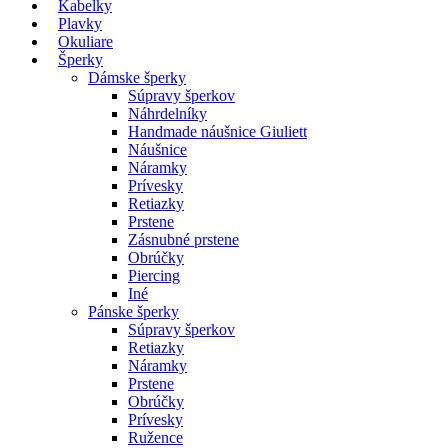
Kabelky
Plavky
Okuliare
Šperky
Dámske šperky
Súpravy šperkov
Náhrdelníky
Handmade náušnice Giuliett
Náušnice
Náramky
Prívesky
Retiazky
Prstene
Zásnubné prstene
Obrúčky
Piercing
Iné
Pánske šperky
Súpravy šperkov
Retiazky
Náramky
Prstene
Obrúčky
Prívesky
Ružence