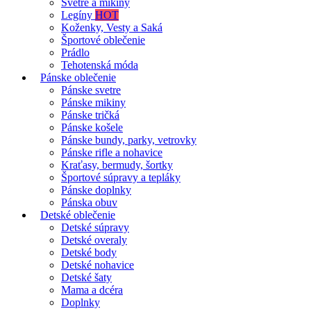
Svetre a mikiny
Legíny
HOT
Koženky, Vesty a Saká
Športové oblečenie
Prádlo
Tehotenská móda
Pánske oblečenie
Pánske svetre
Pánske mikiny
Pánske tričká
Pánske košele
Pánske bundy, parky, vetrovky
Pánske rifle a nohavice
Kraťasy, bermudy, šortky
Športové súpravy a tepláky
Pánske doplnky
Pánska obuv
Detské oblečenie
Detské súpravy
Detské overaly
Detské body
Detské nohavice
Detské šaty
Mama a dcéra
Doplnky