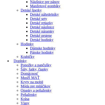
Náušnice pre pánov
Manžetové gombíky
Detské šperky
Detské náhrdelníky
Detské sety
Detské retiazky
Detské náušnice
Detské náramky
Detské prstene
Detské hodinky
Hodinky
Dámske hodinky
Pánske hodinky
Krabičky
Doplnky
Ponožky a pančušky
Šály, šatky, čiapky
Domácnosť
MusíŠ MAŤ
Kryty na mobil
Móda pre miláčikov
Opasky a peňaženky
Peňaženky
Krása
Vlasy