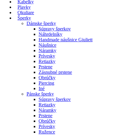
Kabelky
Plavky
Okuliare
Šperky
Dámske šperky
Súpravy šperkov
Náhrdelníky
Handmade náušnice Giuliett
Náušnice
Náramky
Prívesky
Retiazky
Prstene
Zásnubné prstene
Obrúčky
Piercing
Iné
Pánske šperky
Súpravy šperkov
Retiazky
Náramky
Prstene
Obrúčky
Prívesky
Ružence