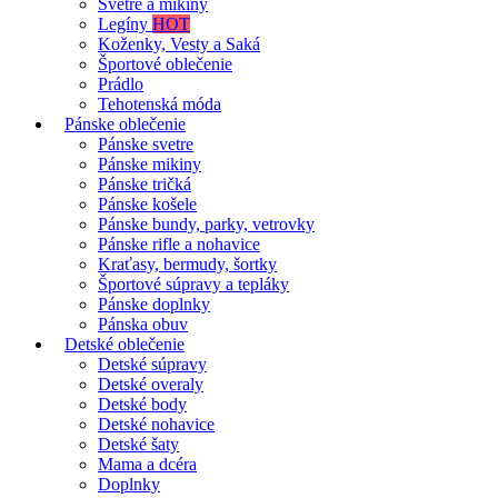
Svetre a mikiny
Legíny
HOT
Koženky, Vesty a Saká
Športové oblečenie
Prádlo
Tehotenská móda
Pánske oblečenie
Pánske svetre
Pánske mikiny
Pánske tričká
Pánske košele
Pánske bundy, parky, vetrovky
Pánske rifle a nohavice
Kraťasy, bermudy, šortky
Športové súpravy a tepláky
Pánske doplnky
Pánska obuv
Detské oblečenie
Detské súpravy
Detské overaly
Detské body
Detské nohavice
Detské šaty
Mama a dcéra
Doplnky