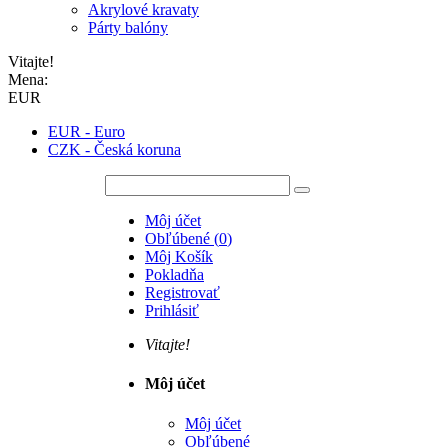
Akrylové kravaty
Párty balóny
Vitajte!
Mena:
EUR
EUR - Euro
CZK - Česká koruna
Môj účet
Obľúbené
(
0
)
Môj Košík
Pokladňa
Registrovať
Prihlásiť
Vitajte!
Môj účet
Môj účet
Obľúbené