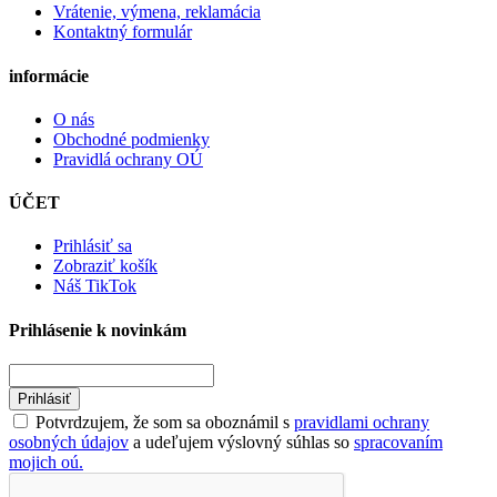
Vrátenie, výmena, reklamácia
Kontaktný formulár
informácie
O nás
Obchodné podmienky
Pravidlá ochrany OÚ
ÚČET
Prihlásiť sa
Zobraziť košík
Náš TikTok
Prihlásenie k novinkám
Prihlásiť
Potvrdzujem, že som sa oboznámil s
pravidlami ochrany
osobných údajov
a udeľujem výslovný súhlas so
spracovaním
mojich oú.