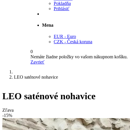
Pokladňa
Prihlásiť
Mena
EUR - Euro
CZK - Česká koruna
0
Nemáte žiadne položky vo vašom nákupnom košíku.
Zavrieť
LEO saténové nohavice
LEO saténové nohavice
Zľava
-15%