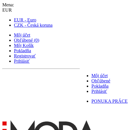
Mena:
EUR
EUR - Euro
CZK - Česká koruna
Môj účet
Obľúbené
(
0
)
Môj Košík
Pokladňa
Registrovať
Prihlásiť
Môj účet
Obľúbené
Pokladňa
Prihlásiť
PONUKA PRÁCE