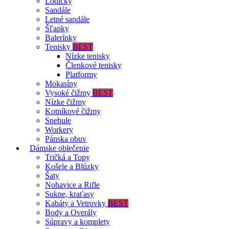
Lodičky
Sandále
Letné sandále
Šľapky
Balerínky
Tenisky
BEST
Nízke tenisky
Členkové tenisky
Platformy
Mokasíny
Vysoké čižmy
BEST
Nízke čižmy
Kotníkové čižmy
Snehule
Workery
Pánska obuv
Dámske oblečenie
Tričká a Topy
Košele a Blúzky
Šaty
Nohavice a Rifle
Sukne, kraťasy
Kabáty a Vetrovky
BEST
Body a Overály
Súpravy a komplety