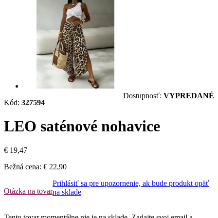
Dostupnosť:
VYPREDANÉ
Kód:
327594
LEO saténové nohavice
€ 19,47
Bežná cena:
€ 22,90
Prihlásiť sa pre upozornenie, ak bude produkt opäť
Otázka na tovar
na sklade
Tento tovar momentálne nie je na sklade. Zadajte svoj email a