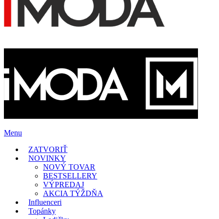
Menu
ZATVORIŤ
NOVINKY
NOVÝ TOVAR
BESTSELLERY
VÝPREDAJ
AKCIA TÝŽDŇA
Influenceri
Topánky