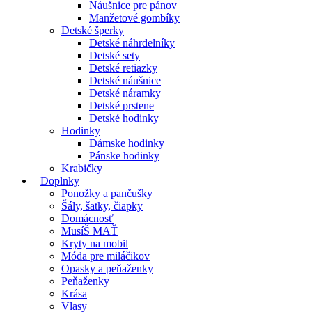
Náušnice pre pánov
Manžetové gombíky
Detské šperky
Detské náhrdelníky
Detské sety
Detské retiazky
Detské náušnice
Detské náramky
Detské prstene
Detské hodinky
Hodinky
Dámske hodinky
Pánske hodinky
Krabičky
Doplnky
Ponožky a pančušky
Šály, šatky, čiapky
Domácnosť
MusíŠ MAŤ
Kryty na mobil
Móda pre miláčikov
Opasky a peňaženky
Peňaženky
Krása
Vlasy