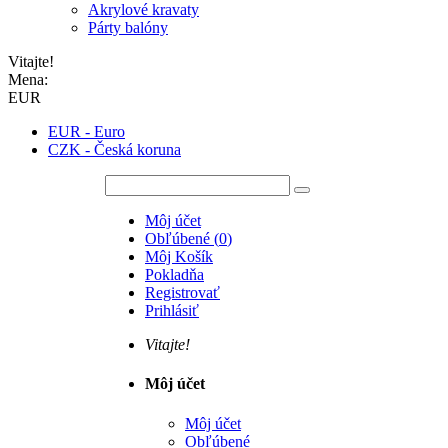
Akrylové kravaty
Párty balóny
Vitajte!
Mena:
EUR
EUR - Euro
CZK - Česká koruna
Môj účet
Obľúbené
(
0
)
Môj Košík
Pokladňa
Registrovať
Prihlásiť
Vitajte!
Môj účet
Môj účet
Obľúbené