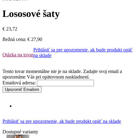
Lososové šaty
€ 23,72
Bežná cena:
€ 27,90
Prihlásiť sa pre upozornenie, ak bude produkt opäť
Otázka na tovar
na sklade
Tento tovar momentálne nie je na sklade. Zadajte svoj email a
upozorníme Vás pri opätovnom naskladnení.
Emailová adresa:
Upozorniť Emailom
Prihlásiť sa pre upozornenie, ak bude produkt opäť na sklade
Dostupné varianty