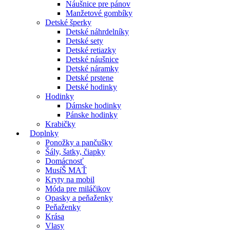
Náušnice pre pánov
Manžetové gombíky
Detské šperky
Detské náhrdelníky
Detské sety
Detské retiazky
Detské náušnice
Detské náramky
Detské prstene
Detské hodinky
Hodinky
Dámske hodinky
Pánske hodinky
Krabičky
Doplnky
Ponožky a pančušky
Šály, šatky, čiapky
Domácnosť
MusíŠ MAŤ
Kryty na mobil
Móda pre miláčikov
Opasky a peňaženky
Peňaženky
Krása
Vlasy