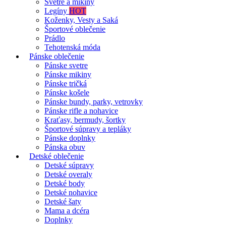
Svetre a mikiny
Legíny
HOT
Koženky, Vesty a Saká
Športové oblečenie
Prádlo
Tehotenská móda
Pánske oblečenie
Pánske svetre
Pánske mikiny
Pánske tričká
Pánske košele
Pánske bundy, parky, vetrovky
Pánske rifle a nohavice
Kraťasy, bermudy, šortky
Športové súpravy a tepláky
Pánske doplnky
Pánska obuv
Detské oblečenie
Detské súpravy
Detské overaly
Detské body
Detské nohavice
Detské šaty
Mama a dcéra
Doplnky