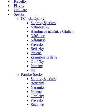
Kabelky
Plavky
Okuliare
Šperky
Dámske šperky
Súpravy šperkov
Náhrdelníky
Handmade náušnice Giuliett
Náušnice
Náramky
Prívesky
Retiazky
Prstene
Zásnubné prstene
Obrúčky
Piercing
Iné
Pánske šperky
Súpravy šperkov
Retiazky
Náramky
Prstene
Obrúčky
Prívesky
Ružence