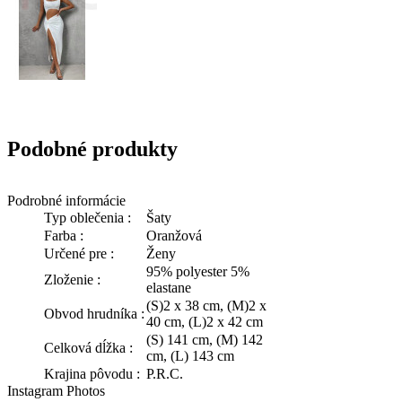
Podobné produkty
Podrobné informácie
Typ oblečenia :
Šaty
Farba :
Oranžová
Určené pre :
Ženy
95% polyester 5%
Zloženie :
elastane
(S)2 x 38 cm, (M)2 x
Obvod hrudníka :
40 cm, (L)2 x 42 cm
(S) 141 cm, (M) 142
Celková dĺžka :
cm, (L) 143 cm
Krajina pôvodu :
P.R.C.
Instagram Photos