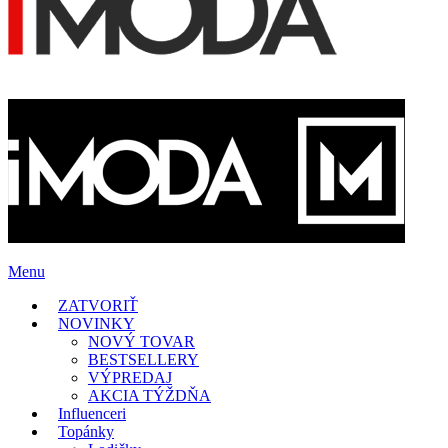
Menu
ZATVORIŤ
NOVINKY
NOVÝ TOVAR
BESTSELLERY
VÝPREDAJ
AKCIA TÝŽDŇA
Influenceri
Topánky