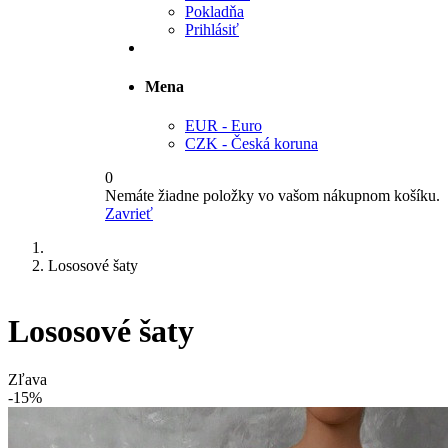
Pokladňa
Prihlásiť
Mena
EUR - Euro
CZK - Česká koruna
0
Nemáte žiadne položky vo vašom nákupnom košíku.
Zavrieť
Lososové šaty
Lososové šaty
Zľava
-15%