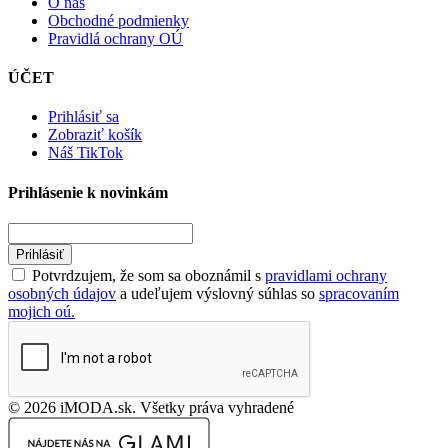
O nás
Obchodné podmienky
Pravidlá ochrany OÚ
ÚČET
Prihlásiť sa
Zobraziť košík
Náš TikTok
Prihlásenie k novinkám
Prihlásiť
Potvrdzujem, že som sa oboznámil s
pravidlami ochrany
osobných údajov
a udeľujem výslovný súhlas so
spracovaním
mojich oú.
© 2026 iMODA.sk. Všetky práva vyhradené