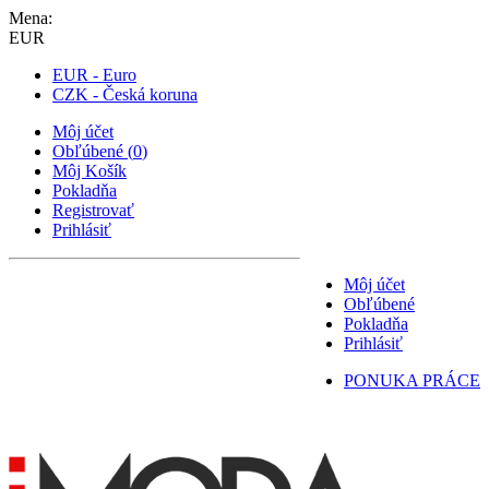
Mena:
EUR
EUR - Euro
CZK - Česká koruna
Môj účet
Obľúbené
(
0
)
Môj Košík
Pokladňa
Registrovať
Prihlásiť
Môj účet
Obľúbené
Pokladňa
Prihlásiť
PONUKA PRÁCE