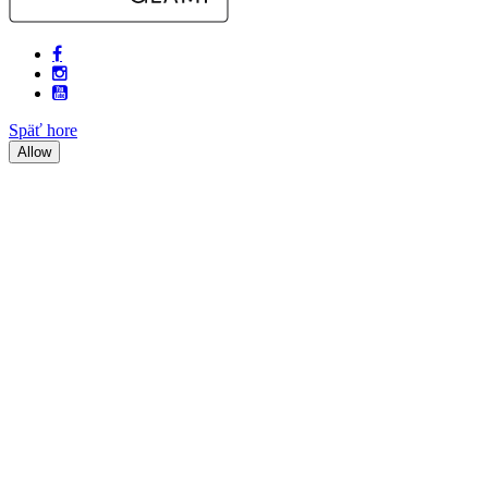
Späť hore
Allow