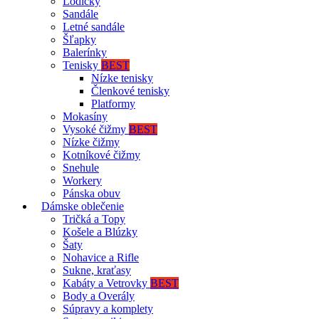
Lodičky
Sandále
Letné sandále
Šľapky
Balerínky
Tenisky
BEST
Nízke tenisky
Členkové tenisky
Platformy
Mokasíny
Vysoké čižmy
BEST
Nízke čižmy
Kotníkové čižmy
Snehule
Workery
Pánska obuv
Dámske oblečenie
Tričká a Topy
Košele a Blúzky
Šaty
Nohavice a Rifle
Sukne, kraťasy
Kabáty a Vetrovky
BEST
Body a Overály
Súpravy a komplety