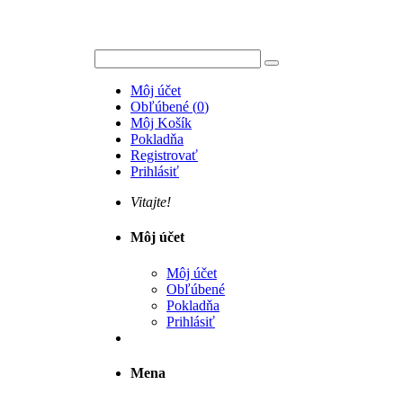
Môj účet
Obľúbené
(
0
)
Môj Košík
Pokladňa
Registrovať
Prihlásiť
Vitajte!
Môj účet
Môj účet
Obľúbené
Pokladňa
Prihlásiť
Mena