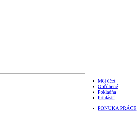
Môj účet
Obľúbené
Pokladňa
Prihlásiť
PONUKA PRÁCE