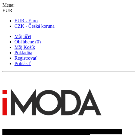
Mena:
EUR
EUR - Euro
CZK - Česká koruna
Môj účet
Obľúbené
(
0
)
Môj Košík
Pokladňa
Registrovať
Prihlásiť