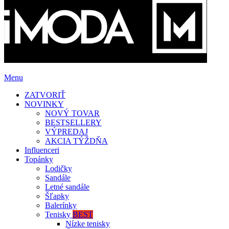
Menu
ZATVORIŤ
NOVINKY
NOVÝ TOVAR
BESTSELLERY
VÝPREDAJ
AKCIA TÝŽDŇA
Influenceri
Topánky
Lodičky
Sandále
Letné sandále
Šľapky
Balerínky
Tenisky
BEST
Nízke tenisky