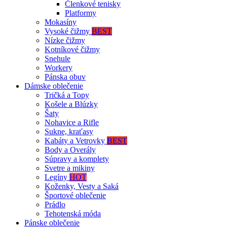
Členkové tenisky
Platformy
Mokasíny
Vysoké čižmy
BEST
Nízke čižmy
Kotníkové čižmy
Snehule
Workery
Pánska obuv
Dámske oblečenie
Tričká a Topy
Košele a Blúzky
Šaty
Nohavice a Rifle
Sukne, kraťasy
Kabáty a Vetrovky
BEST
Body a Overály
Súpravy a komplety
Svetre a mikiny
Legíny
HOT
Koženky, Vesty a Saká
Športové oblečenie
Prádlo
Tehotenská móda
Pánske oblečenie