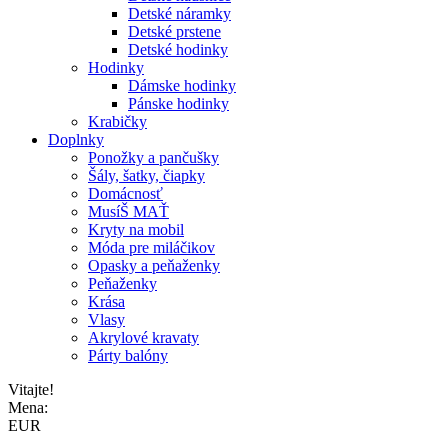
Detské náramky
Detské prstene
Detské hodinky
Hodinky
Dámske hodinky
Pánske hodinky
Krabičky
Doplnky
Ponožky a pančušky
Šály, šatky, čiapky
Domácnosť
MusíŠ MAŤ
Kryty na mobil
Móda pre miláčikov
Opasky a peňaženky
Peňaženky
Krása
Vlasy
Akrylové kravaty
Párty balóny
Vitajte!
Mena:
EUR