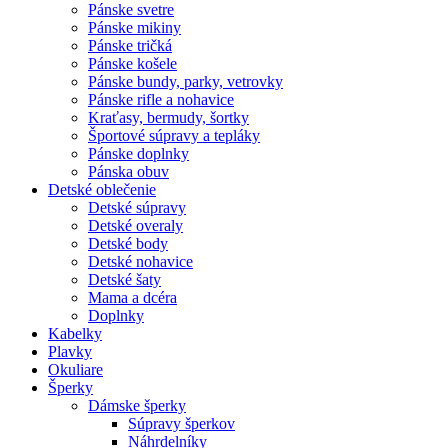
Pánske svetre
Pánske mikiny
Pánske tričká
Pánske košele
Pánske bundy, parky, vetrovky
Pánske rifle a nohavice
Kraťasy, bermudy, šortky
Športové súpravy a tepláky
Pánske doplnky
Pánska obuv
Detské oblečenie
Detské súpravy
Detské overaly
Detské body
Detské nohavice
Detské šaty
Mama a dcéra
Doplnky
Kabelky
Plavky
Okuliare
Šperky
Dámske šperky
Súpravy šperkov
Náhrdelníky