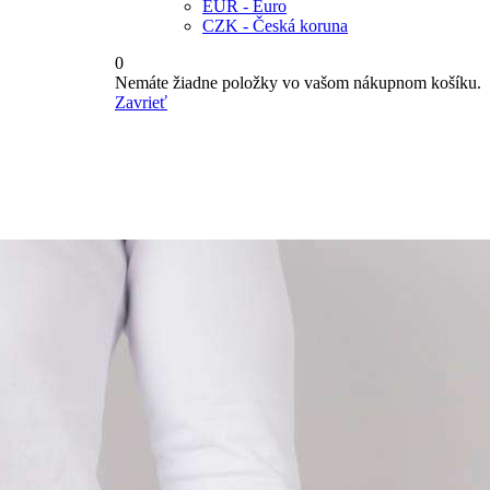
EUR - Euro
CZK - Česká koruna
0
Nemáte žiadne položky vo vašom nákupnom košíku.
Zavrieť