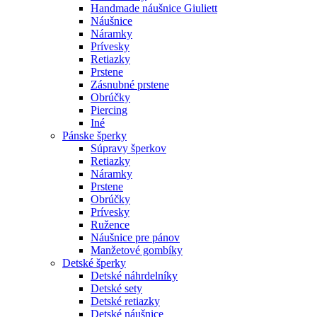
Handmade náušnice Giuliett
Náušnice
Náramky
Prívesky
Retiazky
Prstene
Zásnubné prstene
Obrúčky
Piercing
Iné
Pánske šperky
Súpravy šperkov
Retiazky
Náramky
Prstene
Obrúčky
Prívesky
Ružence
Náušnice pre pánov
Manžetové gombíky
Detské šperky
Detské náhrdelníky
Detské sety
Detské retiazky
Detské náušnice