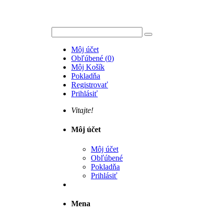
Môj účet
Obľúbené
(
0
)
Môj Košík
Pokladňa
Registrovať
Prihlásiť
Vitajte!
Môj účet
Môj účet
Obľúbené
Pokladňa
Prihlásiť
Mena