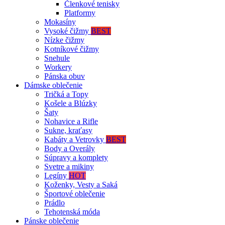
Členkové tenisky
Platformy
Mokasíny
Vysoké čižmy
BEST
Nízke čižmy
Kotníkové čižmy
Snehule
Workery
Pánska obuv
Dámske oblečenie
Tričká a Topy
Košele a Blúzky
Šaty
Nohavice a Rifle
Sukne, kraťasy
Kabáty a Vetrovky
BEST
Body a Overály
Súpravy a komplety
Svetre a mikiny
Legíny
HOT
Koženky, Vesty a Saká
Športové oblečenie
Prádlo
Tehotenská móda
Pánske oblečenie