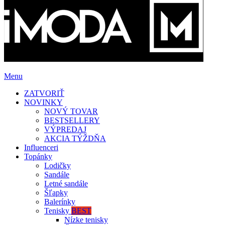
Menu
ZATVORIŤ
NOVINKY
NOVÝ TOVAR
BESTSELLERY
VÝPREDAJ
AKCIA TÝŽDŇA
Influenceri
Topánky
Lodičky
Sandále
Letné sandále
Šľapky
Balerínky
Tenisky
BEST
Nízke tenisky