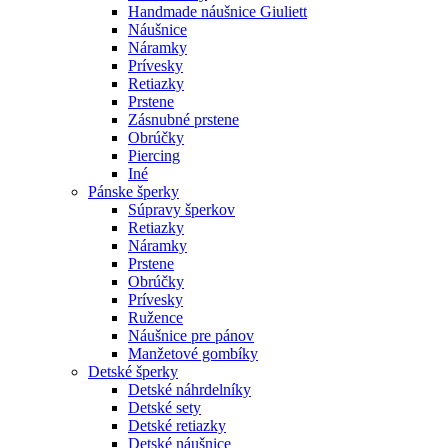
Handmade náušnice Giuliett
Náušnice
Náramky
Prívesky
Retiazky
Prstene
Zásnubné prstene
Obrúčky
Piercing
Iné
Pánske šperky
Súpravy šperkov
Retiazky
Náramky
Prstene
Obrúčky
Prívesky
Ružence
Náušnice pre pánov
Manžetové gombíky
Detské šperky
Detské náhrdelníky
Detské sety
Detské retiazky
Detské náušnice