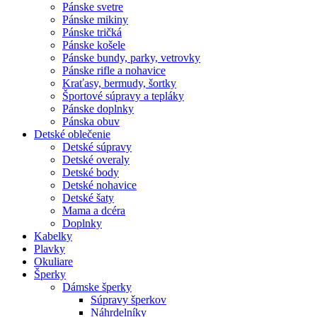
Pánske svetre
Pánske mikiny
Pánske tričká
Pánske košele
Pánske bundy, parky, vetrovky
Pánske rifle a nohavice
Kraťasy, bermudy, šortky
Športové súpravy a tepláky
Pánske doplnky
Pánska obuv
Detské oblečenie
Detské súpravy
Detské overaly
Detské body
Detské nohavice
Detské šaty
Mama a dcéra
Doplnky
Kabelky
Plavky
Okuliare
Šperky
Dámske šperky
Súpravy šperkov
Náhrdelníky