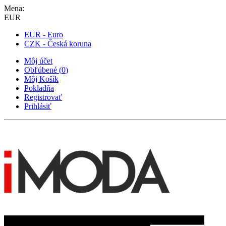
Mena:
EUR
EUR - Euro
CZK - Česká koruna
Môj účet
Obľúbené
(
0
)
Môj Košík
Pokladňa
Registrovať
Prihlásiť