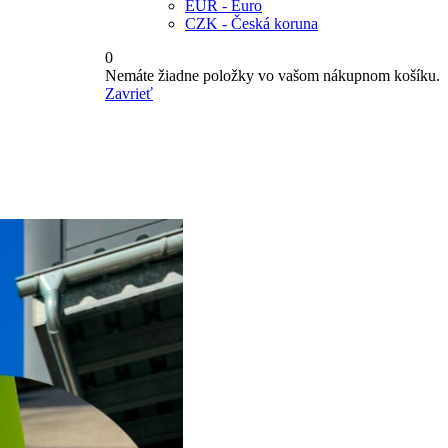
EUR - Euro
CZK - Česká koruna
0
Nemáte žiadne položky vo vašom nákupnom košíku.
Zavrieť