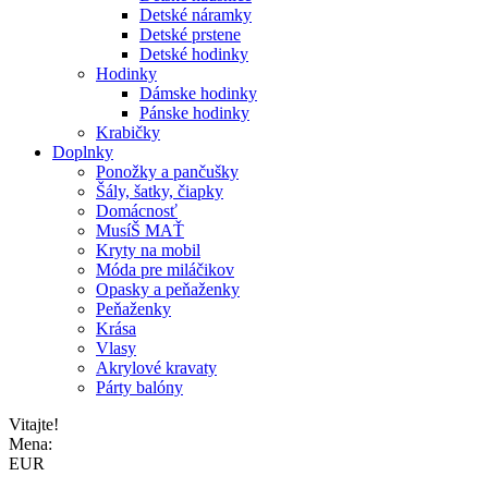
Detské náramky
Detské prstene
Detské hodinky
Hodinky
Dámske hodinky
Pánske hodinky
Krabičky
Doplnky
Ponožky a pančušky
Šály, šatky, čiapky
Domácnosť
MusíŠ MAŤ
Kryty na mobil
Móda pre miláčikov
Opasky a peňaženky
Peňaženky
Krása
Vlasy
Akrylové kravaty
Párty balóny
Vitajte!
Mena:
EUR