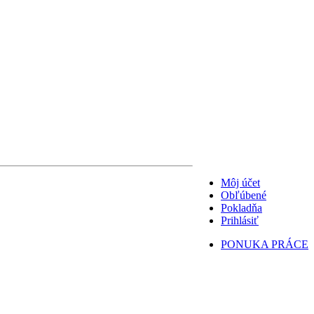
Môj účet
Obľúbené
Pokladňa
Prihlásiť
PONUKA PRÁCE