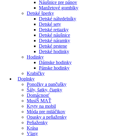
Náušnice pre pánov
Manžetové gombíky
Detské šperky
Detské náhrdelníky
Detské sety
Detské retiazky
Detské náušnice
Detské náramky
Detské prstene
Detské hodinky
Hodinky
Dámske hodinky
Pánske hodinky
Krabičky
Doplnky
Ponožky a pančušky
Šály, šatky, čiapky
Domácnosť
MusíŠ MAŤ
Kryty na mobil
Móda pre miláčikov
Opasky a peňaženky
Peňaženky
Krása
Vlasy