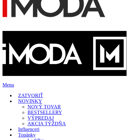
Menu
ZATVORIŤ
NOVINKY
NOVÝ TOVAR
BESTSELLERY
VÝPREDAJ
AKCIA TÝŽDŇA
Influenceri
Topánky