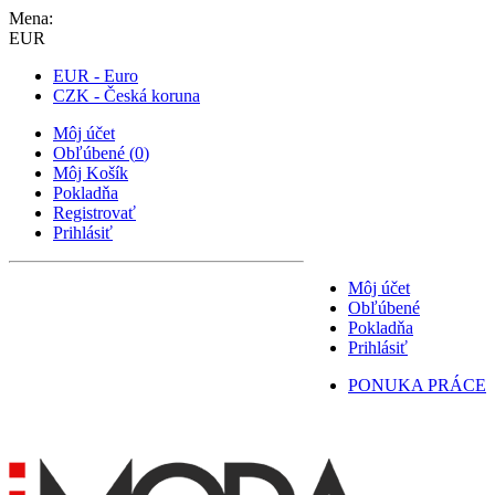
Mena:
EUR
EUR - Euro
CZK - Česká koruna
Môj účet
Obľúbené
(
0
)
Môj Košík
Pokladňa
Registrovať
Prihlásiť
Môj účet
Obľúbené
Pokladňa
Prihlásiť
PONUKA PRÁCE