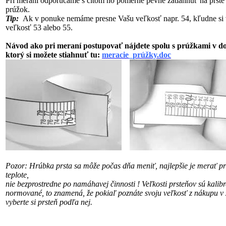
Pri meraní odporúčame s citom no pomerne pevne zatiahnuť na prste
prúžok.
Tip:
Ak v ponuke nemáme presne Vašu veľkosť napr. 54, kľudne si 
veľkosť 53 alebo 55.
Návod ako pri meraní postupovať nájdete spolu s prúžkami v 
ktorý si možete stiahnuť tu:
meracie_prúžky.doc
Pozor: Hrúbka prsta sa môže počas dňa meniť, najlepšie je merať pri
teplote,
nie bezprostredne po namáhavej činnosti !
Veľkosti prsteňov sú kalib
normované, to znamená, že pokiaľ poznáte svoju veľkosť
z nákupu v 
vyberte si prsteň podľa nej.