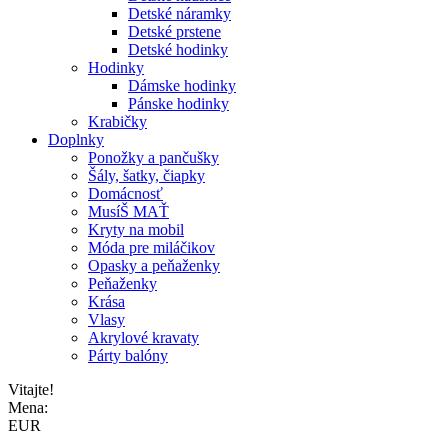
Detské náramky
Detské prstene
Detské hodinky
Hodinky
Dámske hodinky
Pánske hodinky
Krabičky
Doplnky
Ponožky a pančušky
Šály, šatky, čiapky
Domácnosť
MusíŠ MAŤ
Kryty na mobil
Móda pre miláčikov
Opasky a peňaženky
Peňaženky
Krása
Vlasy
Akrylové kravaty
Párty balóny
Vitajte!
Mena:
EUR