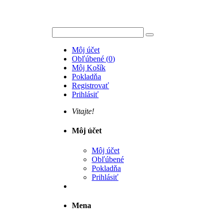
Môj účet
Obľúbené
(
0
)
Môj Košík
Pokladňa
Registrovať
Prihlásiť
Vitajte!
Môj účet
Môj účet
Obľúbené
Pokladňa
Prihlásiť
Mena