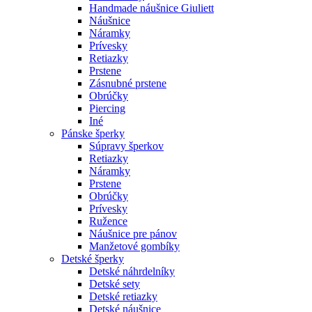
Handmade náušnice Giuliett
Náušnice
Náramky
Prívesky
Retiazky
Prstene
Zásnubné prstene
Obrúčky
Piercing
Iné
Pánske šperky
Súpravy šperkov
Retiazky
Náramky
Prstene
Obrúčky
Prívesky
Ružence
Náušnice pre pánov
Manžetové gombíky
Detské šperky
Detské náhrdelníky
Detské sety
Detské retiazky
Detské náušnice