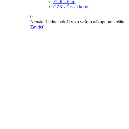
EUR - Euro
CZK - Česká koruna
0
Nemáte žiadne položky vo vašom nákupnom košíku.
Zavrieť