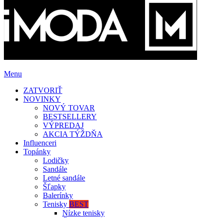
Menu
ZATVORIŤ
NOVINKY
NOVÝ TOVAR
BESTSELLERY
VÝPREDAJ
AKCIA TÝŽDŇA
Influenceri
Topánky
Lodičky
Sandále
Letné sandále
Šľapky
Balerínky
Tenisky
BEST
Nízke tenisky