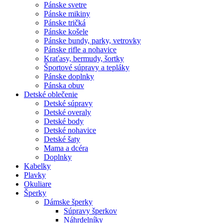
Pánske svetre
Pánske mikiny
Pánske tričká
Pánske košele
Pánske bundy, parky, vetrovky
Pánske rifle a nohavice
Kraťasy, bermudy, šortky
Športové súpravy a tepláky
Pánske doplnky
Pánska obuv
Detské oblečenie
Detské súpravy
Detské overaly
Detské body
Detské nohavice
Detské šaty
Mama a dcéra
Doplnky
Kabelky
Plavky
Okuliare
Šperky
Dámske šperky
Súpravy šperkov
Náhrdelníky