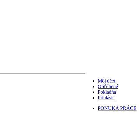
Môj účet
Obľúbené
Pokladňa
Prihlásiť
PONUKA PRÁCE