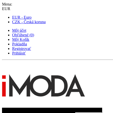
Mena:
EUR
EUR - Euro
CZK - Česká koruna
Môj účet
Obľúbené
(
0
)
Môj Košík
Pokladňa
Registrovať
Prihlásiť