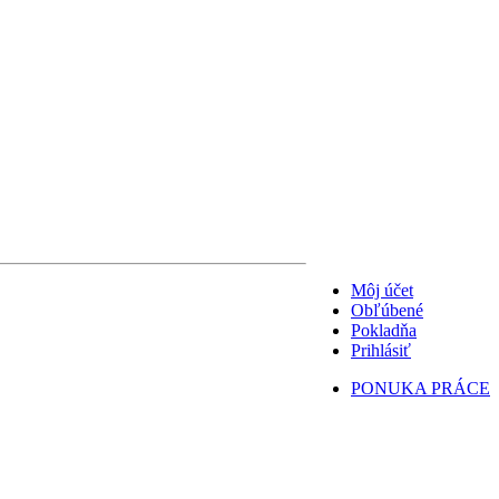
Môj účet
Obľúbené
Pokladňa
Prihlásiť
PONUKA PRÁCE