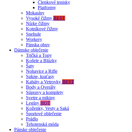
Členkové tenisky
Platformy
Mokasíny
Vysoké čižmy
BEST
Nízke čižmy
Kotníkové čižmy
Snehule
Workery
Pánska obuv
Dámske oblečenie
Tričká a Topy
Košele a Blúzky
Šaty
Nohavice a Rifle
Sukne, kraťasy
Kabáty a Vetrovky
BEST
Body a Overály
Súpravy a komplety
Svetre a mikiny
Legíny
HOT
Koženky, Vesty a Saká
Športové oblečenie
Prádlo
Tehotenská móda
Pánske oblečenie