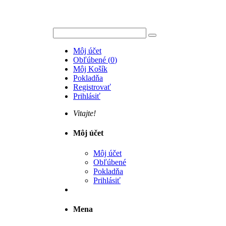
Môj účet
Obľúbené
(
0
)
Môj Košík
Pokladňa
Registrovať
Prihlásiť
Vitajte!
Môj účet
Môj účet
Obľúbené
Pokladňa
Prihlásiť
Mena