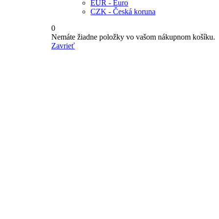
EUR - Euro
CZK - Česká koruna
0
Nemáte žiadne položky vo vašom nákupnom košíku.
Zavrieť