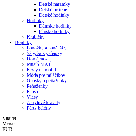
Detské náramky
Detské prstene
Detské hodinky
Hodinky
Dámske hodinky
Pánske hodinky
Krabičky
Doplnky
Ponožky a pančušky
Šály, šatky, čiapky
Domácnosť
MusíŠ MAŤ
Kryty na mobil
Móda pre miláčikov
Opasky a peňaženky
Peňaženky
Krása
Vlasy
Akrylové kravaty
Párty balóny
Vitajte!
Mena:
EUR