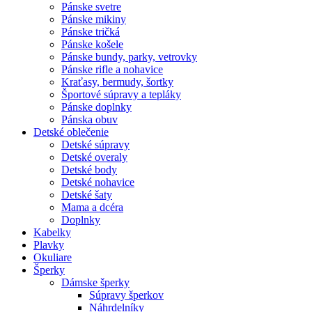
Pánske svetre
Pánske mikiny
Pánske tričká
Pánske košele
Pánske bundy, parky, vetrovky
Pánske rifle a nohavice
Kraťasy, bermudy, šortky
Športové súpravy a tepláky
Pánske doplnky
Pánska obuv
Detské oblečenie
Detské súpravy
Detské overaly
Detské body
Detské nohavice
Detské šaty
Mama a dcéra
Doplnky
Kabelky
Plavky
Okuliare
Šperky
Dámske šperky
Súpravy šperkov
Náhrdelníky