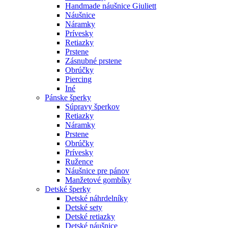
Handmade náušnice Giuliett
Náušnice
Náramky
Prívesky
Retiazky
Prstene
Zásnubné prstene
Obrúčky
Piercing
Iné
Pánske šperky
Súpravy šperkov
Retiazky
Náramky
Prstene
Obrúčky
Prívesky
Ružence
Náušnice pre pánov
Manžetové gombíky
Detské šperky
Detské náhrdelníky
Detské sety
Detské retiazky
Detské náušnice