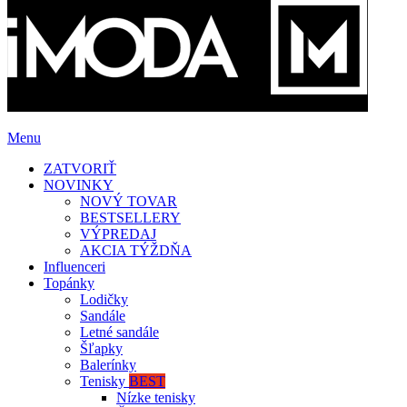
Menu
ZATVORIŤ
NOVINKY
NOVÝ TOVAR
BESTSELLERY
VÝPREDAJ
AKCIA TÝŽDŇA
Influenceri
Topánky
Lodičky
Sandále
Letné sandále
Šľapky
Balerínky
Tenisky
BEST
Nízke tenisky