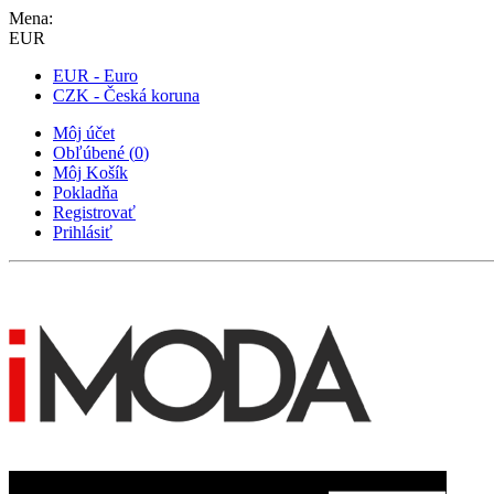
Mena:
EUR
EUR - Euro
CZK - Česká koruna
Môj účet
Obľúbené
(
0
)
Môj Košík
Pokladňa
Registrovať
Prihlásiť