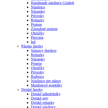
Handmade náušnice Giuliett
Náušnice
Náramky
Prívesky
Retiazky
Prstene
Zásnubné prstene
Obrúčky
Piercing
Iné
Pánske šperky
Súpravy šperkov
Retiazky
Náramky
Prstene
Obrúčky
Prívesky
Ružence
Náušnice pre pánov
Manžetové gombíky
Detské šperky
Detské náhrdelníky
Detské sety
Detské retiazky
Detské náušnice