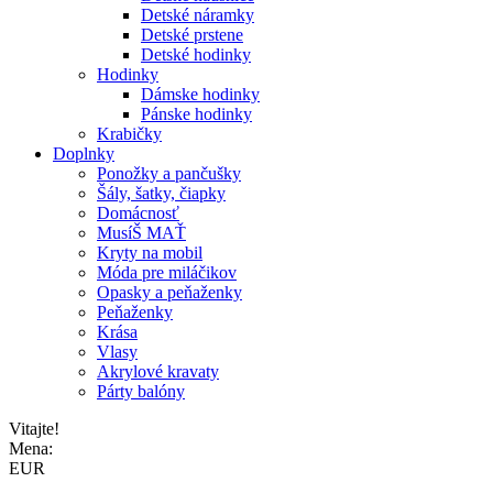
Detské náramky
Detské prstene
Detské hodinky
Hodinky
Dámske hodinky
Pánske hodinky
Krabičky
Doplnky
Ponožky a pančušky
Šály, šatky, čiapky
Domácnosť
MusíŠ MAŤ
Kryty na mobil
Móda pre miláčikov
Opasky a peňaženky
Peňaženky
Krása
Vlasy
Akrylové kravaty
Párty balóny
Vitajte!
Mena:
EUR