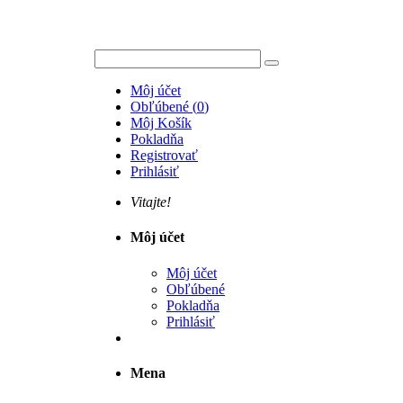
Môj účet
Obľúbené
(
0
)
Môj Košík
Pokladňa
Registrovať
Prihlásiť
Vitajte!
Môj účet
Môj účet
Obľúbené
Pokladňa
Prihlásiť
Mena