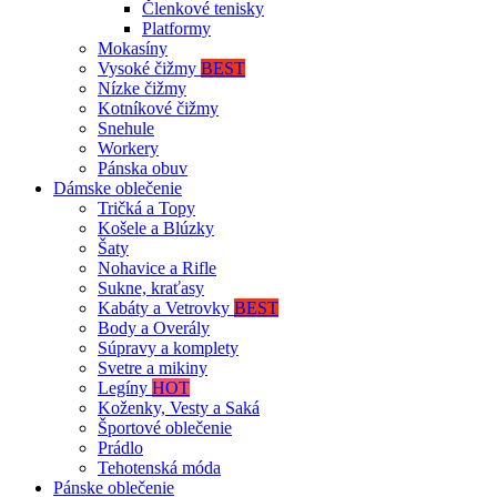
Členkové tenisky
Platformy
Mokasíny
Vysoké čižmy
BEST
Nízke čižmy
Kotníkové čižmy
Snehule
Workery
Pánska obuv
Dámske oblečenie
Tričká a Topy
Košele a Blúzky
Šaty
Nohavice a Rifle
Sukne, kraťasy
Kabáty a Vetrovky
BEST
Body a Overály
Súpravy a komplety
Svetre a mikiny
Legíny
HOT
Koženky, Vesty a Saká
Športové oblečenie
Prádlo
Tehotenská móda
Pánske oblečenie