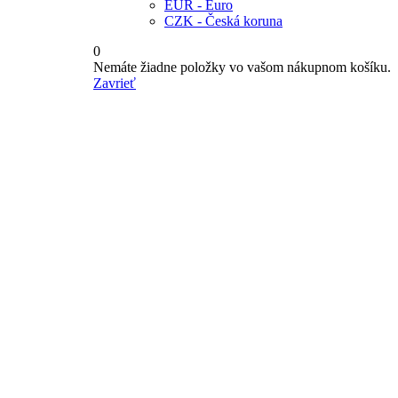
EUR - Euro
CZK - Česká koruna
0
Nemáte žiadne položky vo vašom nákupnom košíku.
Zavrieť