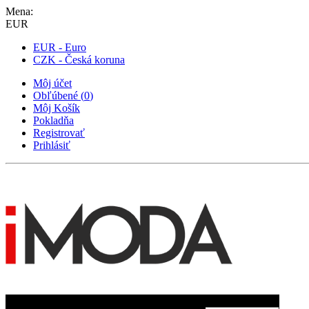
Mena:
EUR
EUR - Euro
CZK - Česká koruna
Môj účet
Obľúbené
(
0
)
Môj Košík
Pokladňa
Registrovať
Prihlásiť