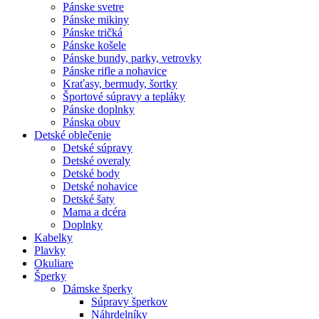
Pánske svetre
Pánske mikiny
Pánske tričká
Pánske košele
Pánske bundy, parky, vetrovky
Pánske rifle a nohavice
Kraťasy, bermudy, šortky
Športové súpravy a tepláky
Pánske doplnky
Pánska obuv
Detské oblečenie
Detské súpravy
Detské overaly
Detské body
Detské nohavice
Detské šaty
Mama a dcéra
Doplnky
Kabelky
Plavky
Okuliare
Šperky
Dámske šperky
Súpravy šperkov
Náhrdelníky