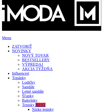
Menu
ZATVORIŤ
NOVINKY
NOVÝ TOVAR
BESTSELLERY
VÝPREDAJ
AKCIA TÝŽDŇA
Influenceri
Topánky
Lodičky
Sandále
Letné sandále
Šľapky
Balerínky
Tenisky
BEST
Nízke tenisky