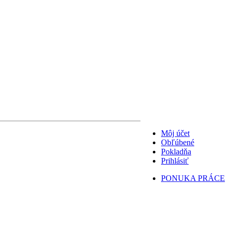
Môj účet
Obľúbené
Pokladňa
Prihlásiť
PONUKA PRÁCE