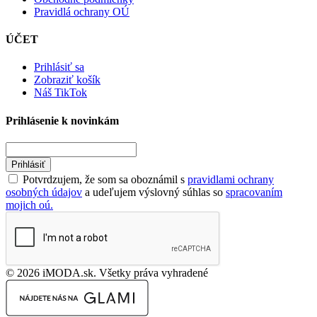
Pravidlá ochrany OÚ
ÚČET
Prihlásiť sa
Zobraziť košík
Náš TikTok
Prihlásenie k novinkám
Prihlásiť
Potvrdzujem, že som sa oboznámil s
pravidlami ochrany
osobných údajov
a udeľujem výslovný súhlas so
spracovaním
mojich oú.
© 2026 iMODA.sk. Všetky práva vyhradené