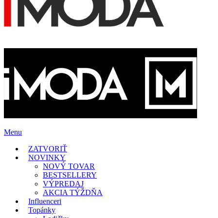
Menu
ZATVORIŤ
NOVINKY
NOVÝ TOVAR
BESTSELLERY
VÝPREDAJ
AKCIA TÝŽDŇA
Influenceri
Topánky