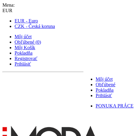
Mena:
EUR
EUR - Euro
CZK - Česká koruna
Môj účet
Obľúbené
(
0
)
Môj Košík
Pokladňa
Registrovať
Prihlásiť
Môj účet
Obľúbené
Pokladňa
Prihlásiť
PONUKA PRÁCE