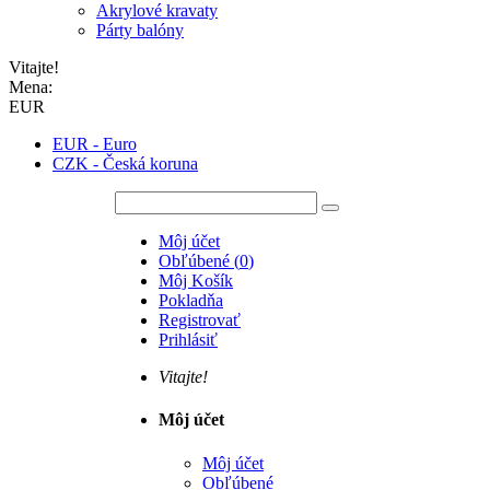
Akrylové kravaty
Párty balóny
Vitajte!
Mena:
EUR
EUR - Euro
CZK - Česká koruna
Môj účet
Obľúbené
(
0
)
Môj Košík
Pokladňa
Registrovať
Prihlásiť
Vitajte!
Môj účet
Môj účet
Obľúbené