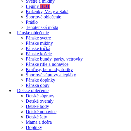
Svetre a mikiny
Legíny
HOT
Koženky, Vesty a Saká
Športové oblečenie
Prádlo
Tehotenská móda
Pánske oblečenie
Pánske svetre
Pánske mikiny
Pánske tričká
Pánske košele
Pánske bundy, parky, vetrovky
Pánske rifle a nohavice
Kraťasy, bermudy, šortky
Športové súpravy a tepláky
Pánske doplnky
Pánska obuv
Detské oblečenie
Detské súpravy
Detské overaly
Detské body
Detské nohavice
Detské šaty
Mama a dcéra
Doplnky