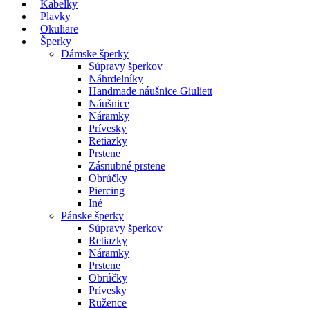
Kabelky
Plavky
Okuliare
Šperky
Dámske šperky
Súpravy šperkov
Náhrdelníky
Handmade náušnice Giuliett
Náušnice
Náramky
Prívesky
Retiazky
Prstene
Zásnubné prstene
Obrúčky
Piercing
Iné
Pánske šperky
Súpravy šperkov
Retiazky
Náramky
Prstene
Obrúčky
Prívesky
Ružence