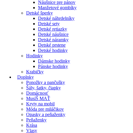
Náušnice pre pánov
Manžetové gombíky
Detské šperky
Detské náhrdelníky
Detské sety
Detské retiazky
Detské náušnice
Detské náramky
Detské prstene
Detské hodinky
Hodinky
Dámske hodinky
Pánske hodinky
Krabičky
Doplnky
Ponožky a pančušky
Šály, šatky, čiapky
Domácnosť
MusíŠ MAŤ
Kryty na mobil
Móda pre miláčikov
Opasky a peňaženky
Peňaženky
Krása
Vlasy