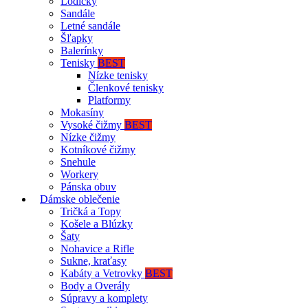
Lodičky
Sandále
Letné sandále
Šľapky
Balerínky
Tenisky
BEST
Nízke tenisky
Členkové tenisky
Platformy
Mokasíny
Vysoké čižmy
BEST
Nízke čižmy
Kotníkové čižmy
Snehule
Workery
Pánska obuv
Dámske oblečenie
Tričká a Topy
Košele a Blúzky
Šaty
Nohavice a Rifle
Sukne, kraťasy
Kabáty a Vetrovky
BEST
Body a Overály
Súpravy a komplety