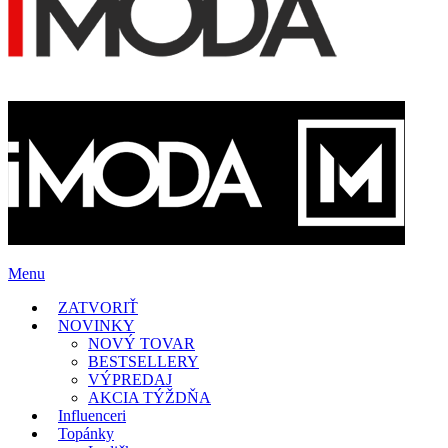
Menu
ZATVORIŤ
NOVINKY
NOVÝ TOVAR
BESTSELLERY
VÝPREDAJ
AKCIA TÝŽDŇA
Influenceri
Topánky