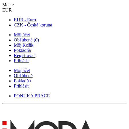
Mena:
EUR
EUR - Euro
CZK - Česká koruna
Môj účet
Obľúbené
(
0
)
Môj Košík
Pokladňa
Registrovať
Prihlásiť
Môj účet
Obľúbené
Pokladňa
Prihlásiť
PONUKA PRÁCE