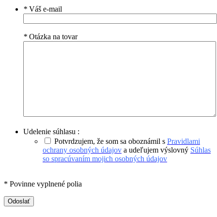
*
Váš e-mail
*
Otázka na tovar
Udelenie súhlasu :
Potvrdzujem, že som sa oboznámil s
Pravidlami
ochrany osobných údajov
a udeľujem výslovný
Súhlas
so spracúvaním mojich osobných údajov
* Povinne vyplnené polia
Odoslať