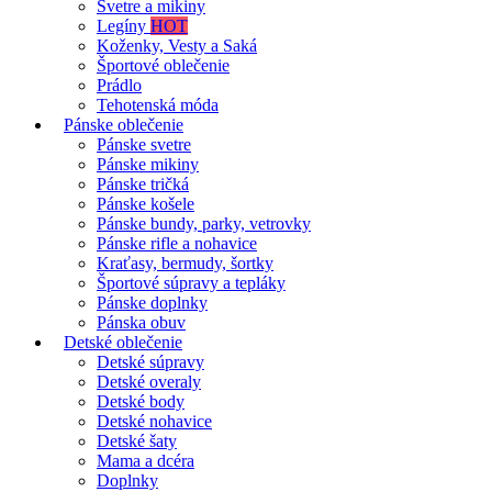
Svetre a mikiny
Legíny
HOT
Koženky, Vesty a Saká
Športové oblečenie
Prádlo
Tehotenská móda
Pánske oblečenie
Pánske svetre
Pánske mikiny
Pánske tričká
Pánske košele
Pánske bundy, parky, vetrovky
Pánske rifle a nohavice
Kraťasy, bermudy, šortky
Športové súpravy a tepláky
Pánske doplnky
Pánska obuv
Detské oblečenie
Detské súpravy
Detské overaly
Detské body
Detské nohavice
Detské šaty
Mama a dcéra
Doplnky