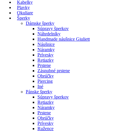
Kabelky
Plavky
Okuliare
Šperky
Dámske šperky
Súpravy šperkov
Náhrdelníky
Handmade náušnice Giuliett
Náušnice
Náramky
Prívesky
Retiazky
Prstene
Zásnubné prstene
Obrúčky
Piercing
Iné
Pánske šperky
Súpravy šperkov
Retiazky
Náramky
Prstene
Obrúčky
Prívesky
Ružence