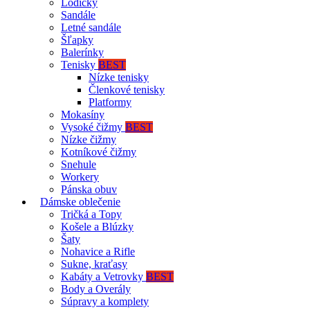
Lodičky
Sandále
Letné sandále
Šľapky
Balerínky
Tenisky
BEST
Nízke tenisky
Členkové tenisky
Platformy
Mokasíny
Vysoké čižmy
BEST
Nízke čižmy
Kotníkové čižmy
Snehule
Workery
Pánska obuv
Dámske oblečenie
Tričká a Topy
Košele a Blúzky
Šaty
Nohavice a Rifle
Sukne, kraťasy
Kabáty a Vetrovky
BEST
Body a Overály
Súpravy a komplety