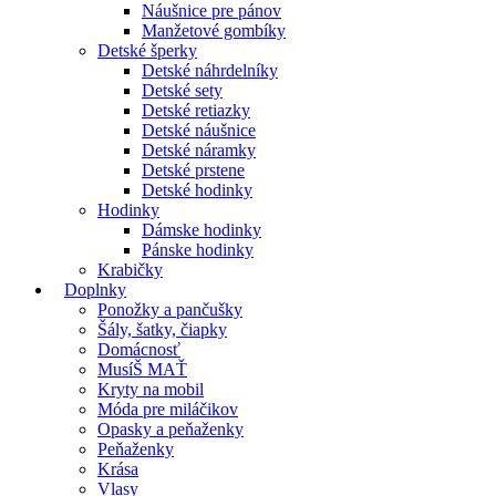
Náušnice pre pánov
Manžetové gombíky
Detské šperky
Detské náhrdelníky
Detské sety
Detské retiazky
Detské náušnice
Detské náramky
Detské prstene
Detské hodinky
Hodinky
Dámske hodinky
Pánske hodinky
Krabičky
Doplnky
Ponožky a pančušky
Šály, šatky, čiapky
Domácnosť
MusíŠ MAŤ
Kryty na mobil
Móda pre miláčikov
Opasky a peňaženky
Peňaženky
Krása
Vlasy