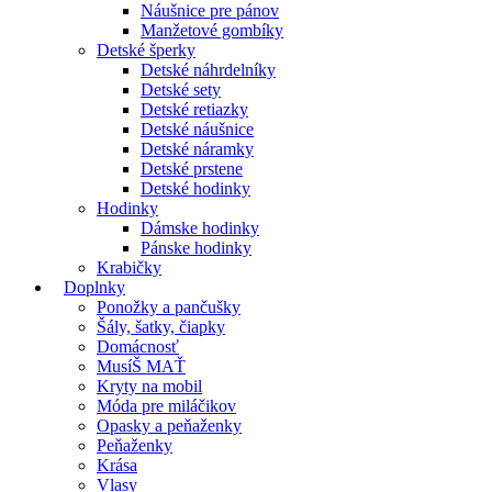
Náušnice pre pánov
Manžetové gombíky
Detské šperky
Detské náhrdelníky
Detské sety
Detské retiazky
Detské náušnice
Detské náramky
Detské prstene
Detské hodinky
Hodinky
Dámske hodinky
Pánske hodinky
Krabičky
Doplnky
Ponožky a pančušky
Šály, šatky, čiapky
Domácnosť
MusíŠ MAŤ
Kryty na mobil
Móda pre miláčikov
Opasky a peňaženky
Peňaženky
Krása
Vlasy