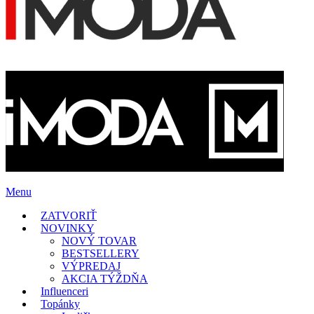
Menu
ZATVORIŤ
NOVINKY
NOVÝ TOVAR
BESTSELLERY
VÝPREDAJ
AKCIA TÝŽDŇA
Influenceri
Topánky