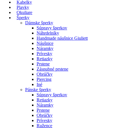
Kabelky
Plavky
Okuliare
Šperky
Dámske šperky
Súpravy šperkov
Náhrdelníky
Handmade náušnice Giuliett
Náušnice
Náramky
Prívesky
Retiazky
Prstene
Zásnubné prstene
Obrúčky
Piercing
Iné
Pánske šperky
Súpravy šperkov
Retiazky
Náramky
Prstene
Obrúčky
Prívesky
Ružence