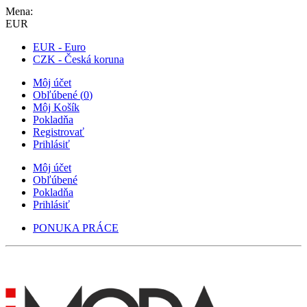
Mena:
EUR
EUR - Euro
CZK - Česká koruna
Môj účet
Obľúbené
(
0
)
Môj Košík
Pokladňa
Registrovať
Prihlásiť
Môj účet
Obľúbené
Pokladňa
Prihlásiť
PONUKA PRÁCE