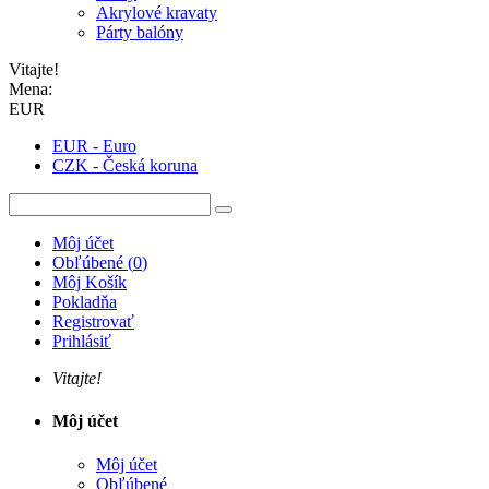
Akrylové kravaty
Párty balóny
Vitajte!
Mena:
EUR
EUR - Euro
CZK - Česká koruna
Môj účet
Obľúbené
(
0
)
Môj Košík
Pokladňa
Registrovať
Prihlásiť
Vitajte!
Môj účet
Môj účet
Obľúbené