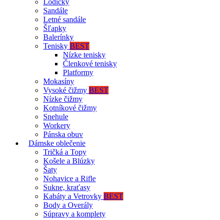
Lodičky
Sandále
Letné sandále
Šľapky
Balerínky
Tenisky
BEST
Nízke tenisky
Členkové tenisky
Platformy
Mokasíny
Vysoké čižmy
BEST
Nízke čižmy
Kotníkové čižmy
Snehule
Workery
Pánska obuv
Dámske oblečenie
Tričká a Topy
Košele a Blúzky
Šaty
Nohavice a Rifle
Sukne, kraťasy
Kabáty a Vetrovky
BEST
Body a Overály
Súpravy a komplety