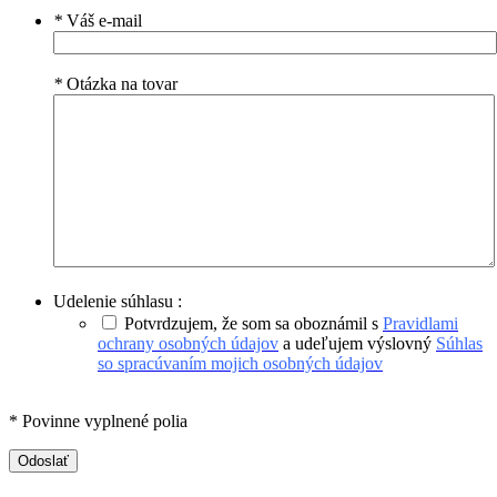
*
Váš e-mail
*
Otázka na tovar
Udelenie súhlasu :
Potvrdzujem, že som sa oboznámil s
Pravidlami
ochrany osobných údajov
a udeľujem výslovný
Súhlas
so spracúvaním mojich osobných údajov
* Povinne vyplnené polia
Odoslať