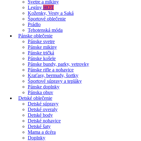
Svetre a mikiny
Legíny
HOT
Koženky, Vesty a Saká
Športové oblečenie
Prádlo
Tehotenská móda
Pánske oblečenie
Pánske svetre
Pánske mikiny
Pánske tričká
Pánske košele
Pánske bundy, parky, vetrovky
Pánske rifle a nohavice
Kraťasy, bermudy, šortky
Športové súpravy a tepláky
Pánske doplnky
Pánska obuv
Detské oblečenie
Detské súpravy
Detské overaly
Detské body
Detské nohavice
Detské šaty
Mama a dcéra
Doplnky