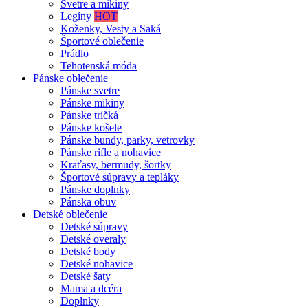
Svetre a mikiny
Legíny
HOT
Koženky, Vesty a Saká
Športové oblečenie
Prádlo
Tehotenská móda
Pánske oblečenie
Pánske svetre
Pánske mikiny
Pánske tričká
Pánske košele
Pánske bundy, parky, vetrovky
Pánske rifle a nohavice
Kraťasy, bermudy, šortky
Športové súpravy a tepláky
Pánske doplnky
Pánska obuv
Detské oblečenie
Detské súpravy
Detské overaly
Detské body
Detské nohavice
Detské šaty
Mama a dcéra
Doplnky