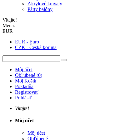
Akrylové kravaty
Párty balóny
Vitajte!
Mena:
EUR
EUR - Euro
CZK - Česká koruna
Môj účet
Obľúbené
(
0
)
Môj Košík
Pokladňa
Registrovať
Prihlásiť
Vitajte!
Môj účet
Môj účet
Obľúbené