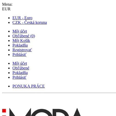
Mena:
EUR
EUR - Euro
CZK - Česká koruna
Môj účet
Obľúbené
(
0
)
Môj Košík
Pokladňa
Registrovať
Prihlásiť
Môj účet
Obľúbené
Pokladňa
Prihlásiť
PONUKA PRÁCE