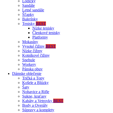
Lodičky
Sandále
Letné sandále
Šľapky
Balerínky
Tenisky
BEST
Nízke tenisky
Členkové tenisky
Platformy
Mokasíny
Vysoké čižmy
BEST
Nízke čižmy
Kotníkové čižmy
Snehule
Workery
Pánska obuv
Dámske oblečenie
Tričká a Topy
Košele a Blúzky
Šaty
Nohavice a Rifle
Sukne, kraťasy
Kabáty a Vetrovky
BEST
Body a Overály
Súpravy a komplety