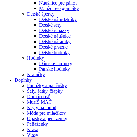
Náušnice pre pánov
Manžetové gombíky
Detské šperky
Detské náhrdelníky
Detské sety
Detské retiazky
Detské náušnice
Detské náramky
Detské prstene
Detské hodinky
Hodinky
Dámske hodinky
Pánske hodinky
Krabičky
Doplnky
Ponožky a pančušky
Šály, šatky, čiapky
Domácnosť
MusíŠ MAŤ
Kryty na mobil
Móda pre miláčikov
Opasky a peňaženky
Peňaženky
Krása
Vlasy