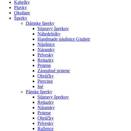
Kabelky
Plavky
Okuliare
Šperky
Dámske šperky
Súpravy šperkov
Náhrdelníky
Handmade náušnice Giuliett
Náušnice
Náramky
Prívesky
Retiazky
Prstene
Zásnubné prstene
Obrúčky
Piercing
Iné
Pánske šperky
Súpravy šperkov
Retiazky
Náramky
Prstene
Obrúčky
Prívesky
Ružence