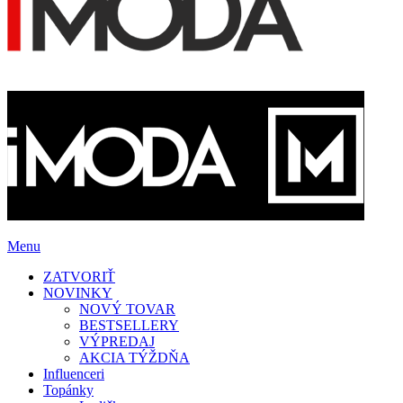
Menu
ZATVORIŤ
NOVINKY
NOVÝ TOVAR
BESTSELLERY
VÝPREDAJ
AKCIA TÝŽDŇA
Influenceri
Topánky