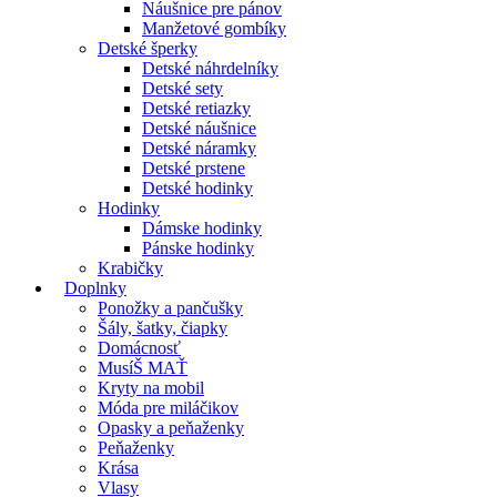
Náušnice pre pánov
Manžetové gombíky
Detské šperky
Detské náhrdelníky
Detské sety
Detské retiazky
Detské náušnice
Detské náramky
Detské prstene
Detské hodinky
Hodinky
Dámske hodinky
Pánske hodinky
Krabičky
Doplnky
Ponožky a pančušky
Šály, šatky, čiapky
Domácnosť
MusíŠ MAŤ
Kryty na mobil
Móda pre miláčikov
Opasky a peňaženky
Peňaženky
Krása
Vlasy