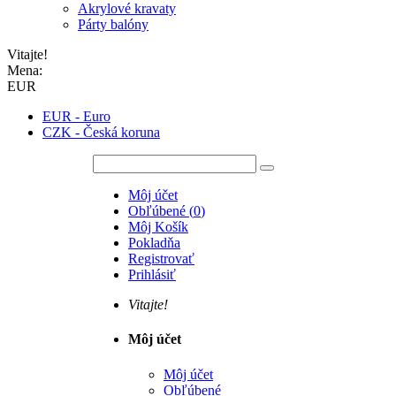
Akrylové kravaty
Párty balóny
Vitajte!
Mena:
EUR
EUR - Euro
CZK - Česká koruna
Môj účet
Obľúbené
(
0
)
Môj Košík
Pokladňa
Registrovať
Prihlásiť
Vitajte!
Môj účet
Môj účet
Obľúbené