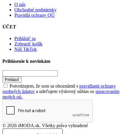
O nás
Obchodné podmienky
Pravidlá ochrany OÚ
ÚČET
Prihlásiť sa
Zobraziť košík
Náš TikTok
Prihlásenie k novinkám
Prihlásiť
Potvrdzujem, že som sa oboznámil s
pravidlami ochrany
osobných údajov
a udeľujem výslovný súhlas so
spracovaním
mojich oú.
© 2026 iMODA.sk. Všetky práva vyhradené