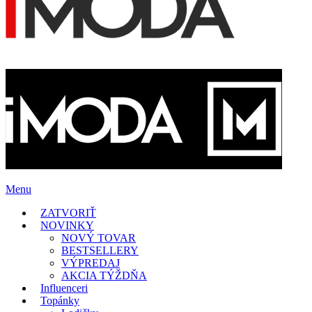
Menu
ZATVORIŤ
NOVINKY
NOVÝ TOVAR
BESTSELLERY
VÝPREDAJ
AKCIA TÝŽDŇA
Influenceri
Topánky