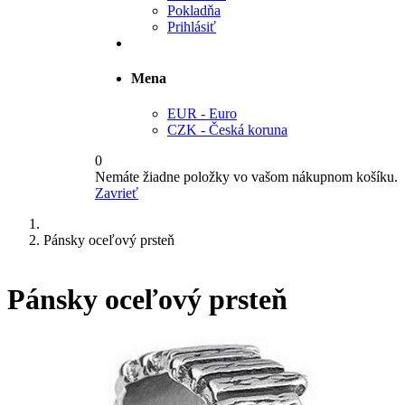
Pokladňa
Prihlásiť
Mena
EUR - Euro
CZK - Česká koruna
0
Nemáte žiadne položky vo vašom nákupnom košíku.
Zavrieť
Pánsky oceľový prsteň
Pánsky oceľový prsteň