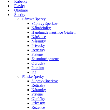
Kabelky
Plavky
Okuliare
Šperky
Dámske šperky
Súpravy šperkov
Náhrdelníky
Handmade náušnice Giuliett
Náušnice
Náramky
Prívesky
Retiazky
Prstene
Zásnubné prstene
Obrúčky
Piercing
Iné
Pánske šperky
Súpravy šperkov
Retiazky
Náramky
Prstene
Obrúčky
Prívesky
Ružence