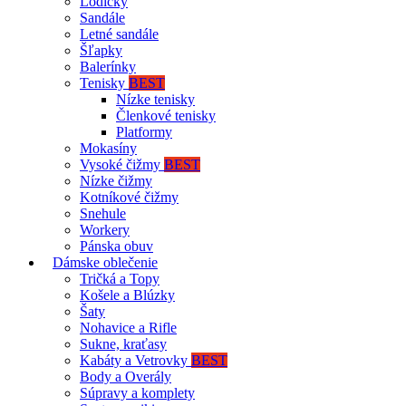
Lodičky
Sandále
Letné sandále
Šľapky
Balerínky
Tenisky
BEST
Nízke tenisky
Členkové tenisky
Platformy
Mokasíny
Vysoké čižmy
BEST
Nízke čižmy
Kotníkové čižmy
Snehule
Workery
Pánska obuv
Dámske oblečenie
Tričká a Topy
Košele a Blúzky
Šaty
Nohavice a Rifle
Sukne, kraťasy
Kabáty a Vetrovky
BEST
Body a Overály
Súpravy a komplety