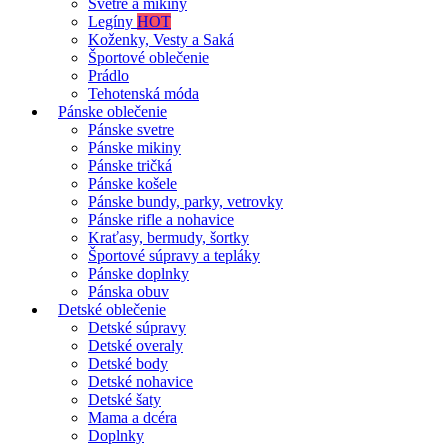
Svetre a mikiny
Legíny
HOT
Koženky, Vesty a Saká
Športové oblečenie
Prádlo
Tehotenská móda
Pánske oblečenie
Pánske svetre
Pánske mikiny
Pánske tričká
Pánske košele
Pánske bundy, parky, vetrovky
Pánske rifle a nohavice
Kraťasy, bermudy, šortky
Športové súpravy a tepláky
Pánske doplnky
Pánska obuv
Detské oblečenie
Detské súpravy
Detské overaly
Detské body
Detské nohavice
Detské šaty
Mama a dcéra
Doplnky