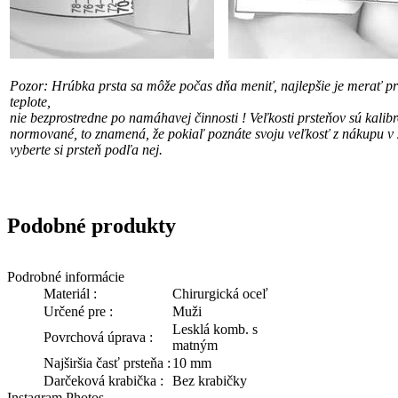
Pozor: Hrúbka prsta sa môže počas dňa meniť, najlepšie je merať pri
teplote,
nie bezprostredne po namáhavej činnosti !
Veľkosti prsteňov sú kalib
normované, to znamená, že pokiaľ poznáte svoju veľkosť
z nákupu v 
vyberte si prsteň podľa nej.
Podobné produkty
Podrobné informácie
Materiál :
Chirurgická oceľ
Určené pre :
Muži
Lesklá komb. s
Povrchová úprava :
matným
Najširšia časť prsteňa :
10 mm
Darčeková krabička :
Bez krabičky
Instagram Photos