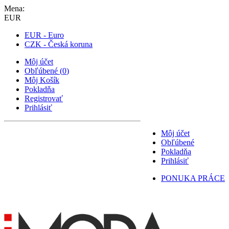
Mena:
EUR
EUR - Euro
CZK - Česká koruna
Môj účet
Obľúbené
(
0
)
Môj Košík
Pokladňa
Registrovať
Prihlásiť
Môj účet
Obľúbené
Pokladňa
Prihlásiť
PONUKA PRÁCE