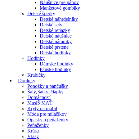
Náušnice pre pánov
Manžetové gombíky
Detské šperky
Detské náhrdelníky
Detské sety
Detské retiazky
Detské náušnice
Detské náramky
Detské prstene
Detské hodinky
Hodinky
Dámske hodinky
Pánske hodinky
Krabičky
Doplnky
Ponožky a pančušky
Šály, šatky, čiapky
Domácnosť
MusíŠ MAŤ
Kryty na mobil
Móda pre miláčikov
Opasky a peňaženky
Peňaženky
Krása
Vlasy