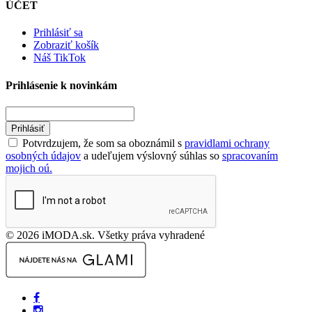
ÚČET
Prihlásiť sa
Zobraziť košík
Náš TikTok
Prihlásenie k novinkám
Prihlásiť
Potvrdzujem, že som sa oboznámil s
pravidlami ochrany
osobných údajov
a udeľujem výslovný súhlas so
spracovaním
mojich oú.
© 2026 iMODA.sk. Všetky práva vyhradené