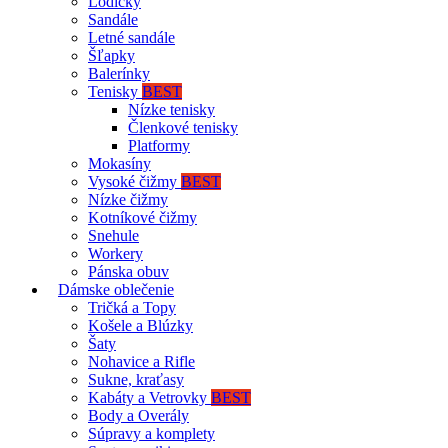
Lodičky
Sandále
Letné sandále
Šľapky
Balerínky
Tenisky
BEST
Nízke tenisky
Členkové tenisky
Platformy
Mokasíny
Vysoké čižmy
BEST
Nízke čižmy
Kotníkové čižmy
Snehule
Workery
Pánska obuv
Dámske oblečenie
Tričká a Topy
Košele a Blúzky
Šaty
Nohavice a Rifle
Sukne, kraťasy
Kabáty a Vetrovky
BEST
Body a Overály
Súpravy a komplety