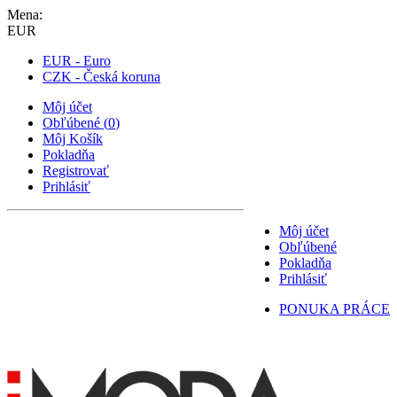
Mena:
EUR
EUR - Euro
CZK - Česká koruna
Môj účet
Obľúbené
(
0
)
Môj Košík
Pokladňa
Registrovať
Prihlásiť
Môj účet
Obľúbené
Pokladňa
Prihlásiť
PONUKA PRÁCE