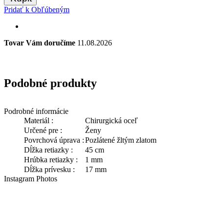
Pridať k Obľúbeným
Tovar Vám doručíme
11.08.2026
Podobné produkty
Podrobné informácie
Materiál :
Chirurgická oceľ
Určené pre :
Ženy
Povrchová úprava :
Pozlátené žltým zlatom
Dĺžka retiazky :
45 cm
Hrúbka retiazky :
1 mm
Dĺžka prívesku :
17 mm
Instagram Photos