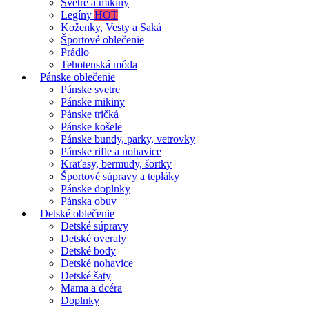
Svetre a mikiny
Legíny
HOT
Koženky, Vesty a Saká
Športové oblečenie
Prádlo
Tehotenská móda
Pánske oblečenie
Pánske svetre
Pánske mikiny
Pánske tričká
Pánske košele
Pánske bundy, parky, vetrovky
Pánske rifle a nohavice
Kraťasy, bermudy, šortky
Športové súpravy a tepláky
Pánske doplnky
Pánska obuv
Detské oblečenie
Detské súpravy
Detské overaly
Detské body
Detské nohavice
Detské šaty
Mama a dcéra
Doplnky