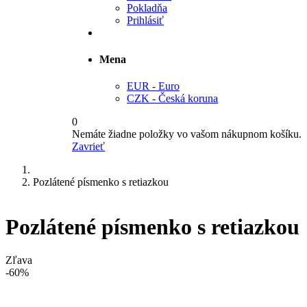
Pokladňa
Prihlásiť
Mena
EUR - Euro
CZK - Česká koruna
0
Nemáte žiadne položky vo vašom nákupnom košíku.
Zavrieť
Pozlátené písmenko s retiazkou
Pozlátené písmenko s retiazkou
Zľava
-60%