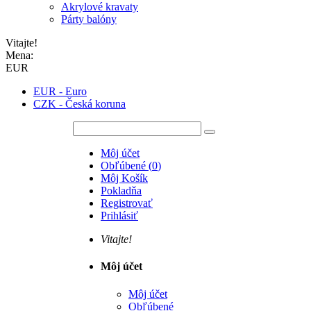
Akrylové kravaty
Párty balóny
Vitajte!
Mena:
EUR
EUR - Euro
CZK - Česká koruna
Môj účet
Obľúbené
(
0
)
Môj Košík
Pokladňa
Registrovať
Prihlásiť
Vitajte!
Môj účet
Môj účet
Obľúbené