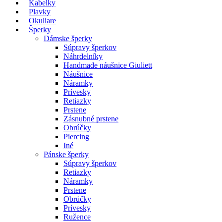
Kabelky
Plavky
Okuliare
Šperky
Dámske šperky
Súpravy šperkov
Náhrdelníky
Handmade náušnice Giuliett
Náušnice
Náramky
Prívesky
Retiazky
Prstene
Zásnubné prstene
Obrúčky
Piercing
Iné
Pánske šperky
Súpravy šperkov
Retiazky
Náramky
Prstene
Obrúčky
Prívesky
Ružence