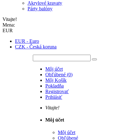
Akrylové kravaty
Párty balóny
Vitajte!
Mena:
EUR
EUR - Euro
CZK - Česká koruna
Môj účet
Obľúbené
(
0
)
Môj Košík
Pokladňa
Registrovať
Prihlásiť
Vitajte!
Môj účet
Môj účet
Obľúbené