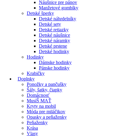
Náušnice pre pánov
Manžetové gombíky
Detské šperky
Detské náhrdelníky
Detské sety
Detské retiazky
Detské náušnice
Detské náramky
Detské prstene
Detské hodinky
Hodinky
Dámske hodinky
Pánske hodinky
Krabičky
Doplnky
Ponožky a pančušky
Šály, šatky, čiapky
Domácnosť
MusíŠ MAŤ
Kryty na mobil
Móda pre miláčikov
Opasky a peňaženky
Peňaženky
Krása
Vlasy