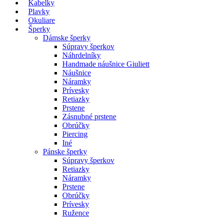
Kabelky
Plavky
Okuliare
Šperky
Dámske šperky
Súpravy šperkov
Náhrdelníky
Handmade náušnice Giuliett
Náušnice
Náramky
Prívesky
Retiazky
Prstene
Zásnubné prstene
Obrúčky
Piercing
Iné
Pánske šperky
Súpravy šperkov
Retiazky
Náramky
Prstene
Obrúčky
Prívesky
Ružence