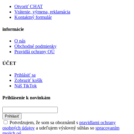
Otvoriť CHAT
Vrátenie, výmena, reklamácia
Kontaktný formulár
informácie
O nás
Obchodné podmienky
Pravidlá ochrany OÚ
ÚČET
Prihlásiť sa
Zobraziť košík
Náš TikTok
Prihlásenie k novinkám
Prihlásiť
Potvrdzujem, že som sa oboznámil s
pravidlami ochrany
osobných údajov
a udeľujem výslovný súhlas so
spracovaním
mojich oú.