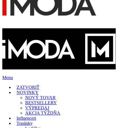
Menu
ZATVORIŤ
NOVINKY
NOVÝ TOVAR
BESTSELLERY
VÝPREDAJ
AKCIA TÝŽDŇA
Influenceri
Topánky