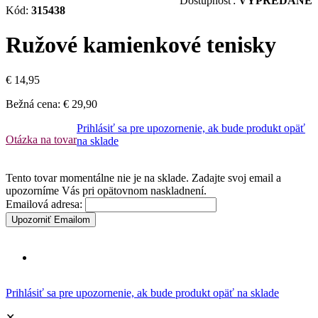
Dostupnosť:
VYPREDANÉ
Kód:
315438
Ružové kamienkové tenisky
€ 14,95
Bežná cena:
€ 29,90
Prihlásiť sa pre upozornenie, ak bude produkt opäť
Otázka na tovar
na sklade
Tento tovar momentálne nie je na sklade. Zadajte svoj email a
upozorníme Vás pri opätovnom naskladnení.
Emailová adresa:
Upozorniť Emailom
Prihlásiť sa pre upozornenie, ak bude produkt opäť na sklade
✕