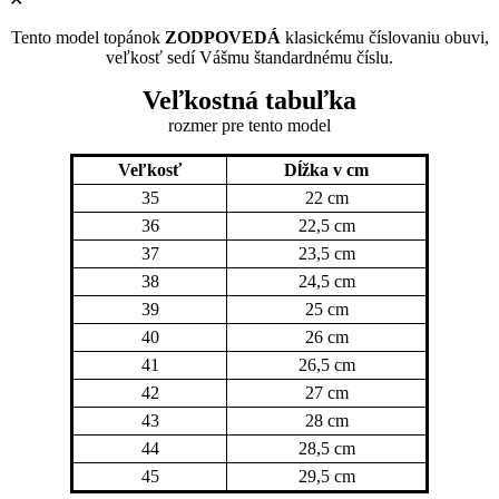
Tento model topánok
ZODPOVEDÁ
klasickému číslovaniu obuvi,
veľkosť sedí Vášmu štandardnému číslu.
Veľkostná tabuľka
rozmer pre tento model
Veľkosť
Dĺžka v cm
35
22 cm
36
22,5 cm
37
23,5 cm
38
24,5 cm
39
25 cm
40
26 cm
41
26,5 cm
42
27 cm
43
28 cm
44
28,5 cm
45
29,5 cm