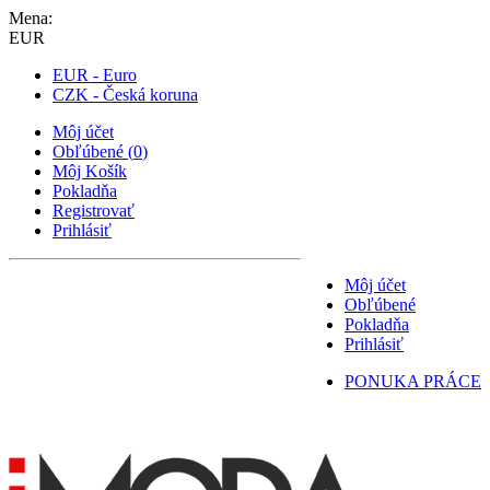
Mena:
EUR
EUR - Euro
CZK - Česká koruna
Môj účet
Obľúbené
(
0
)
Môj Košík
Pokladňa
Registrovať
Prihlásiť
Môj účet
Obľúbené
Pokladňa
Prihlásiť
PONUKA PRÁCE