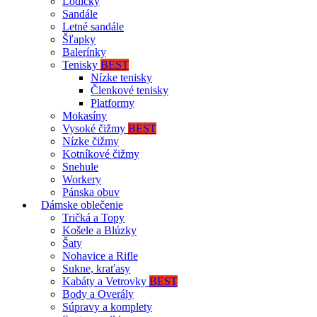
Lodičky
Sandále
Letné sandále
Šľapky
Balerínky
Tenisky
BEST
Nízke tenisky
Členkové tenisky
Platformy
Mokasíny
Vysoké čižmy
BEST
Nízke čižmy
Kotníkové čižmy
Snehule
Workery
Pánska obuv
Dámske oblečenie
Tričká a Topy
Košele a Blúzky
Šaty
Nohavice a Rifle
Sukne, kraťasy
Kabáty a Vetrovky
BEST
Body a Overály
Súpravy a komplety