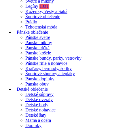
Svetre a mikiny
Legíny
HOT
Koženky, Vesty a Saká
Športové oblečenie
Prádlo
Tehotenská móda
Pánske oblečenie
Pánske svetre
Pánske mikiny
Pánske tričká
Pánske košele
Pánske bundy, parky, vetrovky
Pánske rifle a nohavice
Kraťasy, bermudy, šortky
Športové súpravy a tepláky
Pánske doplnky
Pánska obuv
Detské oblečenie
Detské súpravy
Detské overaly
Detské body
Detské nohavice
Detské šaty
Mama a dcéra
Doplnky