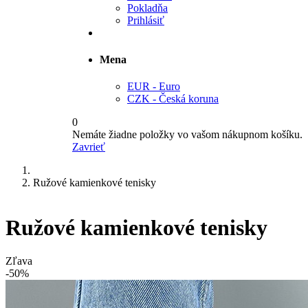
Pokladňa
Prihlásiť
Mena
EUR - Euro
CZK - Česká koruna
0
Nemáte žiadne položky vo vašom nákupnom košíku.
Zavrieť
Ružové kamienkové tenisky
Ružové kamienkové tenisky
Zľava
-50%