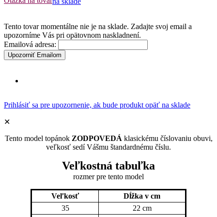
Otázka na tovar
na sklade
Tento tovar momentálne nie je na sklade. Zadajte svoj email a
upozorníme Vás pri opätovnom naskladnení.
Emailová adresa:
Upozorniť Emailom
Prihlásiť sa pre upozornenie, ak bude produkt opäť na sklade
✕
Tento model topánok
ZODPOVEDÁ
klasickému číslovaniu obuvi,
veľkosť sedí Vášmu štandardnému číslu.
Veľkostná tabuľka
rozmer pre tento model
Veľkosť
Dĺžka v cm
35
22 cm