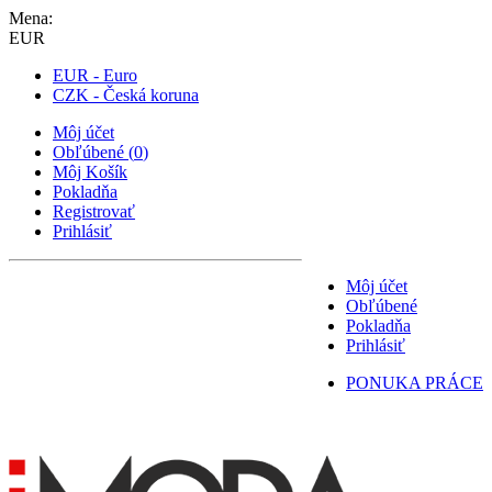
Mena:
EUR
EUR - Euro
CZK - Česká koruna
Môj účet
Obľúbené
(
0
)
Môj Košík
Pokladňa
Registrovať
Prihlásiť
Môj účet
Obľúbené
Pokladňa
Prihlásiť
PONUKA PRÁCE