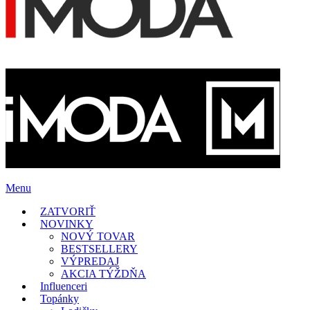
Menu
ZATVORIŤ
NOVINKY
NOVÝ TOVAR
BESTSELLERY
VÝPREDAJ
AKCIA TÝŽDŇA
Influenceri
Topánky