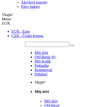
Akrylové kravaty
Párty balóny
Vitajte!
Mena:
EUR
EUR - Euro
CZK - Česká koruna
Môj účet
Obľúbené
(
0
)
Môj Košík
Pokladňa
Registrovať
Prihlásiť
Vitajte!
Môj účet
Môj účet
Obľúbené