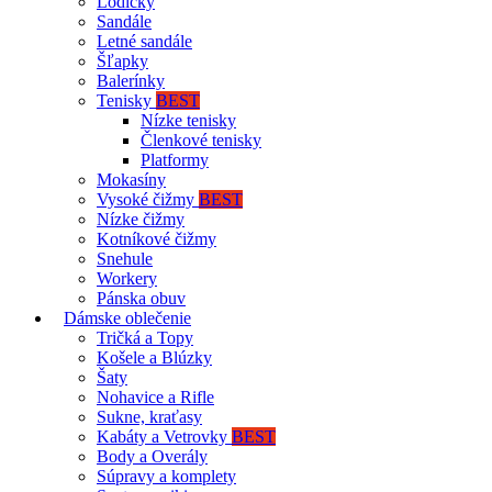
Lodičky
Sandále
Letné sandále
Šľapky
Balerínky
Tenisky
BEST
Nízke tenisky
Členkové tenisky
Platformy
Mokasíny
Vysoké čižmy
BEST
Nízke čižmy
Kotníkové čižmy
Snehule
Workery
Pánska obuv
Dámske oblečenie
Tričká a Topy
Košele a Blúzky
Šaty
Nohavice a Rifle
Sukne, kraťasy
Kabáty a Vetrovky
BEST
Body a Overály
Súpravy a komplety