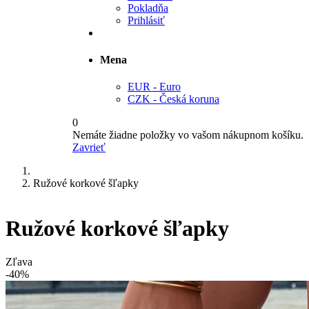
Pokladňa
Prihlásiť
Mena
EUR - Euro
CZK - Česká koruna
0
Nemáte žiadne položky vo vašom nákupnom košíku.
Zavrieť
Ružové korkové šľapky
Ružové korkové šľapky
Zľava
-40%