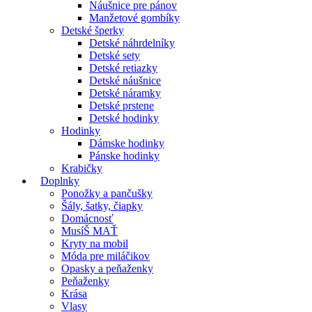
Náušnice pre pánov
Manžetové gombíky
Detské šperky
Detské náhrdelníky
Detské sety
Detské retiazky
Detské náušnice
Detské náramky
Detské prstene
Detské hodinky
Hodinky
Dámske hodinky
Pánske hodinky
Krabičky
Doplnky
Ponožky a pančušky
Šály, šatky, čiapky
Domácnosť
MusíŠ MAŤ
Kryty na mobil
Móda pre miláčikov
Opasky a peňaženky
Peňaženky
Krása
Vlasy