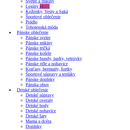
Svetre a mikiny
Legíny
HOT
Koženky, Vesty a Saká
Športové oblečenie
Prádlo
Tehotenská móda
Pánske oblečenie
Pánske svetre
Pánske mikiny
Pánske tričká
Pánske košele
Pánske bundy, parky, vetrovky
Pánske rifle a nohavice
Kraťasy, bermudy, šortky
Športové súpravy a tepláky
Pánske doplnky
Pánska obuv
Detské oblečenie
Detské súpravy
Detské overaly
Detské body
Detské nohavice
Detské šaty
Mama a dcéra
Doplnky