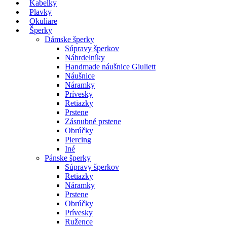
Kabelky
Plavky
Okuliare
Šperky
Dámske šperky
Súpravy šperkov
Náhrdelníky
Handmade náušnice Giuliett
Náušnice
Náramky
Prívesky
Retiazky
Prstene
Zásnubné prstene
Obrúčky
Piercing
Iné
Pánske šperky
Súpravy šperkov
Retiazky
Náramky
Prstene
Obrúčky
Prívesky
Ružence