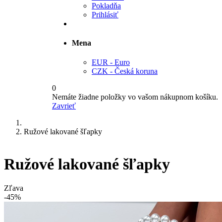
Pokladňa
Prihlásiť
Mena
EUR - Euro
CZK - Česká koruna
0
Nemáte žiadne položky vo vašom nákupnom košíku.
Zavrieť
Ružové lakované šľapky
Ružové lakované šľapky
Zľava
-45%