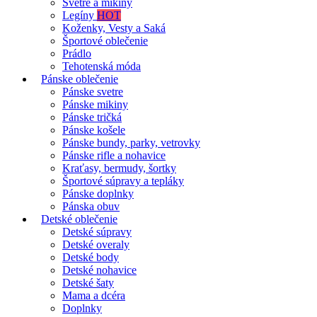
Svetre a mikiny
Legíny
HOT
Koženky, Vesty a Saká
Športové oblečenie
Prádlo
Tehotenská móda
Pánske oblečenie
Pánske svetre
Pánske mikiny
Pánske tričká
Pánske košele
Pánske bundy, parky, vetrovky
Pánske rifle a nohavice
Kraťasy, bermudy, šortky
Športové súpravy a tepláky
Pánske doplnky
Pánska obuv
Detské oblečenie
Detské súpravy
Detské overaly
Detské body
Detské nohavice
Detské šaty
Mama a dcéra
Doplnky