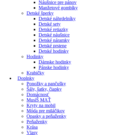
Náušnice pre pánov
Manžetové gombíky
Detské šperky
Detské náhrdelníky
Detské sety
Detské retiazky
Detské náušnice
Detské náramky
Detské prstene
Detské hodinky
Hodinky
Dámske hodinky
Pánske hodinky
Krabičky
Doplnky
Ponožky a pančušky
Šály, šatky, čiapky
Domácnosť
MusíŠ MAŤ
Kryty na mobil
Móda pre miláčikov
Opasky a peňaženky
Peňaženky
Krása
Vlasy