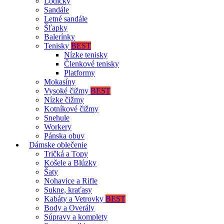
Lodičky
Sandále
Letné sandále
Šľapky
Balerínky
Tenisky
BEST
Nízke tenisky
Členkové tenisky
Platformy
Mokasíny
Vysoké čižmy
BEST
Nízke čižmy
Kotníkové čižmy
Snehule
Workery
Pánska obuv
Dámske oblečenie
Tričká a Topy
Košele a Blúzky
Šaty
Nohavice a Rifle
Sukne, kraťasy
Kabáty a Vetrovky
BEST
Body a Overály
Súpravy a komplety