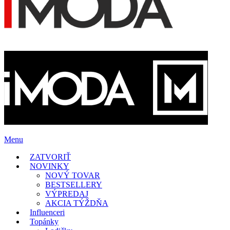
Menu
ZATVORIŤ
NOVINKY
NOVÝ TOVAR
BESTSELLERY
VÝPREDAJ
AKCIA TÝŽDŇA
Influenceri
Topánky