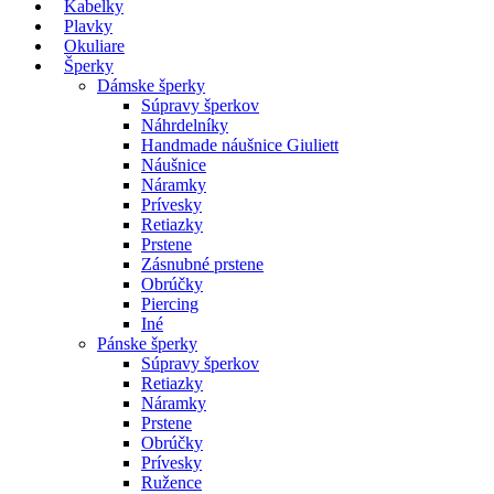
Kabelky
Plavky
Okuliare
Šperky
Dámske šperky
Súpravy šperkov
Náhrdelníky
Handmade náušnice Giuliett
Náušnice
Náramky
Prívesky
Retiazky
Prstene
Zásnubné prstene
Obrúčky
Piercing
Iné
Pánske šperky
Súpravy šperkov
Retiazky
Náramky
Prstene
Obrúčky
Prívesky
Ružence