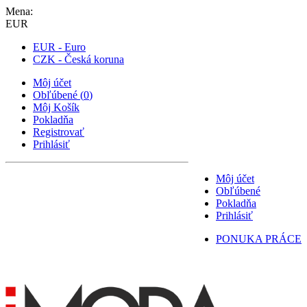
Mena:
EUR
EUR - Euro
CZK - Česká koruna
Môj účet
Obľúbené
(
0
)
Môj Košík
Pokladňa
Registrovať
Prihlásiť
Môj účet
Obľúbené
Pokladňa
Prihlásiť
PONUKA PRÁCE