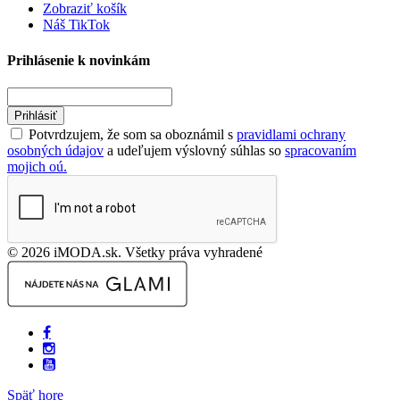
Zobraziť košík
Náš TikTok
Prihlásenie k novinkám
Prihlásiť
Potvrdzujem, že som sa oboznámil s
pravidlami ochrany
osobných údajov
a udeľujem výslovný súhlas so
spracovaním
mojich oú.
© 2026 iMODA.sk. Všetky práva vyhradené
Späť hore