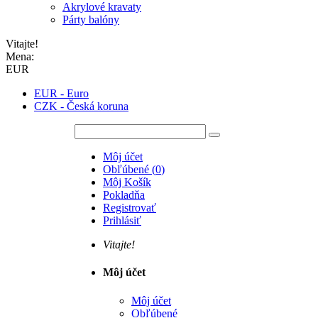
Akrylové kravaty
Párty balóny
Vitajte!
Mena:
EUR
EUR - Euro
CZK - Česká koruna
Môj účet
Obľúbené
(
0
)
Môj Košík
Pokladňa
Registrovať
Prihlásiť
Vitajte!
Môj účet
Môj účet
Obľúbené