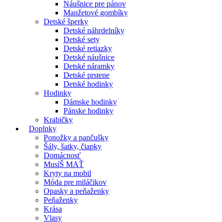
Náušnice pre pánov
Manžetové gombíky
Detské šperky
Detské náhrdelníky
Detské sety
Detské retiazky
Detské náušnice
Detské náramky
Detské prstene
Detské hodinky
Hodinky
Dámske hodinky
Pánske hodinky
Krabičky
Doplnky
Ponožky a pančušky
Šály, šatky, čiapky
Domácnosť
MusíŠ MAŤ
Kryty na mobil
Móda pre miláčikov
Opasky a peňaženky
Peňaženky
Krása
Vlasy