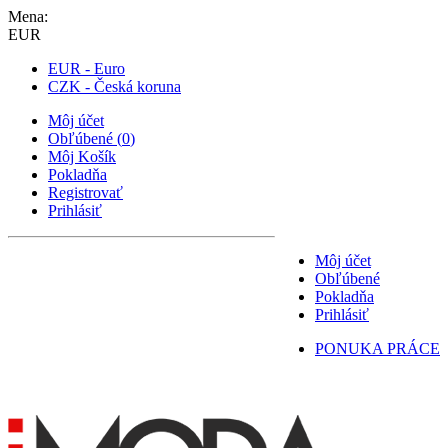
Mena:
EUR
EUR - Euro
CZK - Česká koruna
Môj účet
Obľúbené
(
0
)
Môj Košík
Pokladňa
Registrovať
Prihlásiť
Môj účet
Obľúbené
Pokladňa
Prihlásiť
PONUKA PRÁCE