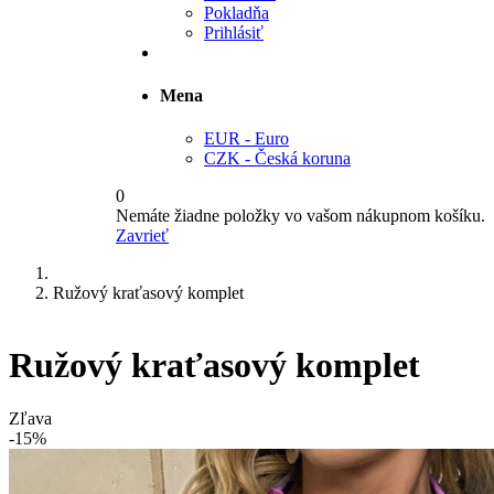
Pokladňa
Prihlásiť
Mena
EUR - Euro
CZK - Česká koruna
0
Nemáte žiadne položky vo vašom nákupnom košíku.
Zavrieť
Ružový kraťasový komplet
Ružový kraťasový komplet
Zľava
-15%