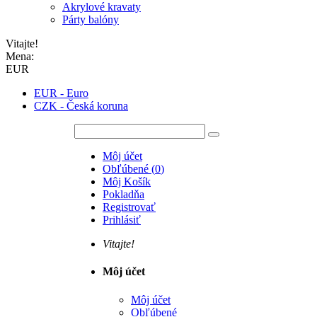
Akrylové kravaty
Párty balóny
Vitajte!
Mena:
EUR
EUR - Euro
CZK - Česká koruna
Môj účet
Obľúbené
(
0
)
Môj Košík
Pokladňa
Registrovať
Prihlásiť
Vitajte!
Môj účet
Môj účet
Obľúbené