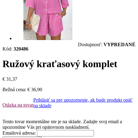
Dostupnosť:
VYPREDANÉ
Kód:
320486
Ružový kraťasový komplet
€ 31,37
Bežná cena:
€ 36,90
Prihlásiť sa pre upozornenie, ak bude produkt opäť
Otázka na tovar
na sklade
Tento tovar momentálne nie je na sklade. Zadajte svoj email a
upozorníme Vás pri opätovnom naskladnení.
Emailová adresa: