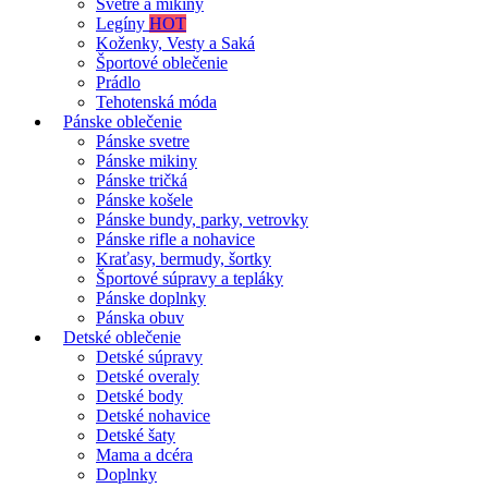
Svetre a mikiny
Legíny
HOT
Koženky, Vesty a Saká
Športové oblečenie
Prádlo
Tehotenská móda
Pánske oblečenie
Pánske svetre
Pánske mikiny
Pánske tričká
Pánske košele
Pánske bundy, parky, vetrovky
Pánske rifle a nohavice
Kraťasy, bermudy, šortky
Športové súpravy a tepláky
Pánske doplnky
Pánska obuv
Detské oblečenie
Detské súpravy
Detské overaly
Detské body
Detské nohavice
Detské šaty
Mama a dcéra
Doplnky