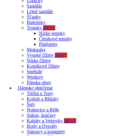
Lodičky
Sandále
Letné sandále
Šľapky
Balerínky
Tenisky
BEST
Nízke tenisky
Členkové tenisky
Platformy
Mokasíny
Vysoké čižmy
BEST
Nízke čižmy
Kotníkové čižmy
Snehule
Workery
Pánska obuv
Dámske oblečenie
Tričká a Topy
Košele a Blúzky
Šaty
Nohavice a Rifle
Sukne, kraťasy
Kabáty a Vetrovky
BEST
Body a Overály
Súpravy a komplety