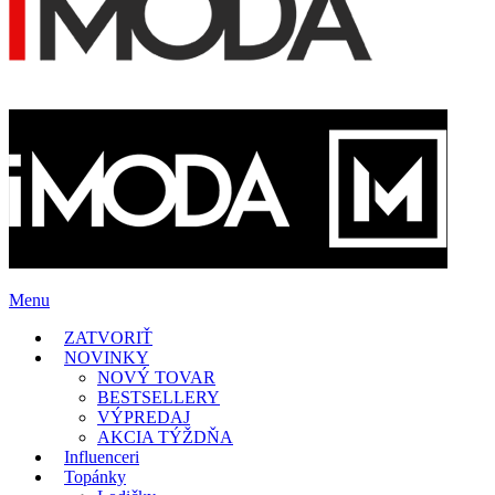
Menu
ZATVORIŤ
NOVINKY
NOVÝ TOVAR
BESTSELLERY
VÝPREDAJ
AKCIA TÝŽDŇA
Influenceri
Topánky