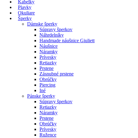
Kabelky
Plavky
Okuliare
Šperky
Dámske šperky
Súpravy šperkov
Náhrdelníky
Handmade náušnice Giuliett
Náušnice
Náramky
Prívesky
Retiazky
Prstene
Zásnubné prstene
Obrúčky
Piercing
Iné
Pánske šperky
Súpravy šperkov
Retiazky
Náramky
Prstene
Obrúčky
Prívesky
Ružence