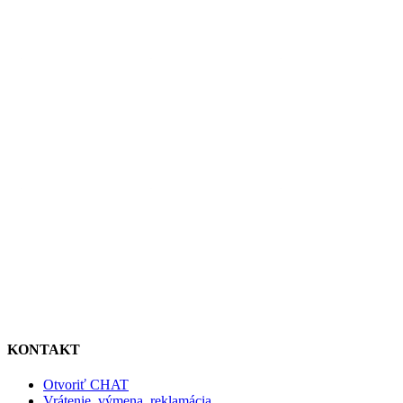
KONTAKT
Otvoriť CHAT
Vrátenie, výmena, reklamácia