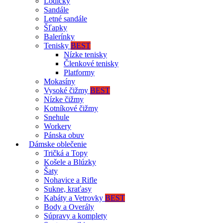
Lodičky
Sandále
Letné sandále
Šľapky
Balerínky
Tenisky
BEST
Nízke tenisky
Členkové tenisky
Platformy
Mokasíny
Vysoké čižmy
BEST
Nízke čižmy
Kotníkové čižmy
Snehule
Workery
Pánska obuv
Dámske oblečenie
Tričká a Topy
Košele a Blúzky
Šaty
Nohavice a Rifle
Sukne, kraťasy
Kabáty a Vetrovky
BEST
Body a Overály
Súpravy a komplety