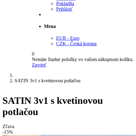
Pokladňa
Prihlásiť
Mena
EUR - Euro
CZK - Česká koruna
0
Nemáte žiadne položky vo vašom nákupnom košíku.
Zavrieť
SATIN 3v1 s kvetinovou potlačou
SATIN 3v1 s kvetinovou
potlačou
Zľava
-15%