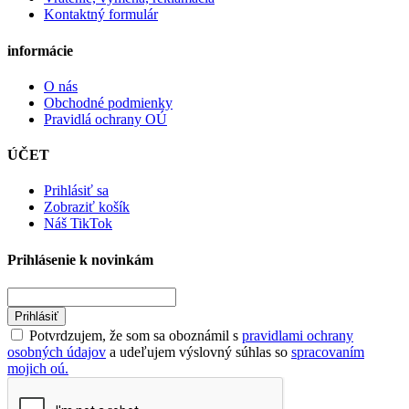
Kontaktný formulár
informácie
O nás
Obchodné podmienky
Pravidlá ochrany OÚ
ÚČET
Prihlásiť sa
Zobraziť košík
Náš TikTok
Prihlásenie k novinkám
Prihlásiť
Potvrdzujem, že som sa oboznámil s
pravidlami ochrany
osobných údajov
a udeľujem výslovný súhlas so
spracovaním
mojich oú.