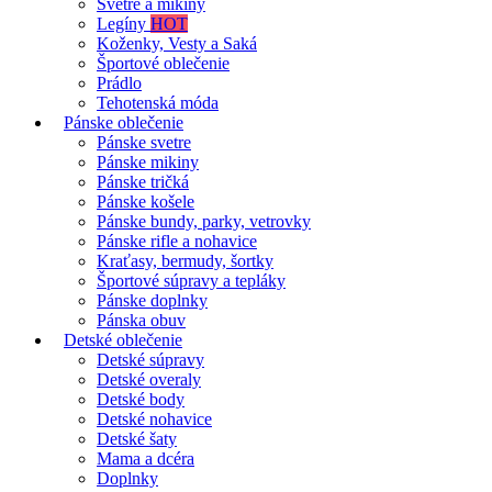
Svetre a mikiny
Legíny
HOT
Koženky, Vesty a Saká
Športové oblečenie
Prádlo
Tehotenská móda
Pánske oblečenie
Pánske svetre
Pánske mikiny
Pánske tričká
Pánske košele
Pánske bundy, parky, vetrovky
Pánske rifle a nohavice
Kraťasy, bermudy, šortky
Športové súpravy a tepláky
Pánske doplnky
Pánska obuv
Detské oblečenie
Detské súpravy
Detské overaly
Detské body
Detské nohavice
Detské šaty
Mama a dcéra
Doplnky