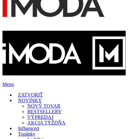
Menu
ZATVORIŤ
NOVINKY
NOVÝ TOVAR
BESTSELLERY
VÝPREDAJ
AKCIA TÝŽDŇA
Influenceri
Topánky