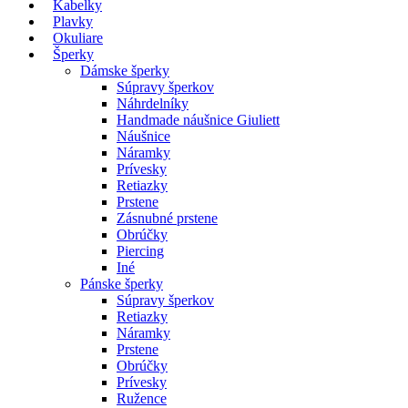
Kabelky
Plavky
Okuliare
Šperky
Dámske šperky
Súpravy šperkov
Náhrdelníky
Handmade náušnice Giuliett
Náušnice
Náramky
Prívesky
Retiazky
Prstene
Zásnubné prstene
Obrúčky
Piercing
Iné
Pánske šperky
Súpravy šperkov
Retiazky
Náramky
Prstene
Obrúčky
Prívesky
Ružence