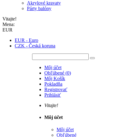
Akrylové kravaty
Párty balóny
Vitajte!
Mena:
EUR
EUR - Euro
CZK - Česká koruna
Môj účet
Obľúbené
(
0
)
Môj Košík
Pokladňa
Registrovať
Prihlásiť
Vitajte!
Môj účet
Môj účet
Obľúbené