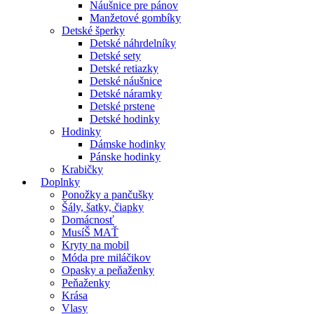
Náušnice pre pánov
Manžetové gombíky
Detské šperky
Detské náhrdelníky
Detské sety
Detské retiazky
Detské náušnice
Detské náramky
Detské prstene
Detské hodinky
Hodinky
Dámske hodinky
Pánske hodinky
Krabičky
Doplnky
Ponožky a pančušky
Šály, šatky, čiapky
Domácnosť
MusíŠ MAŤ
Kryty na mobil
Móda pre miláčikov
Opasky a peňaženky
Peňaženky
Krása
Vlasy