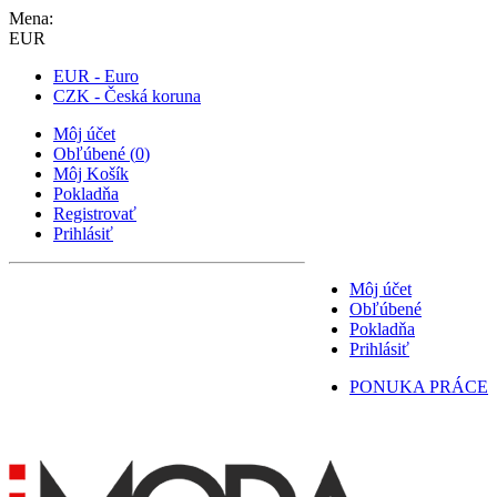
Mena:
EUR
EUR - Euro
CZK - Česká koruna
Môj účet
Obľúbené
(
0
)
Môj Košík
Pokladňa
Registrovať
Prihlásiť
Môj účet
Obľúbené
Pokladňa
Prihlásiť
PONUKA PRÁCE