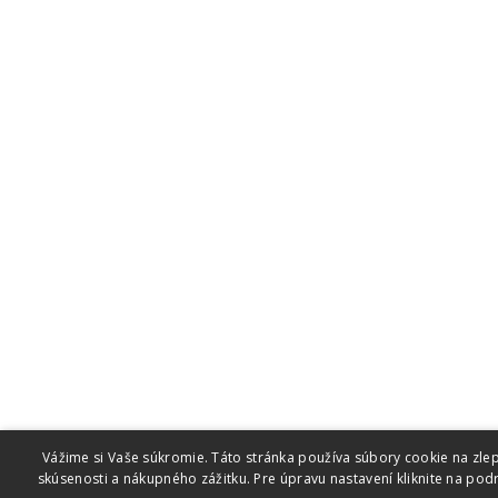
Vážime si Vaše súkromie. Táto stránka používa súbory cookie na zlep
skúsenosti a nákupného zážitku. Pre úpravu nastavení kliknite na pod