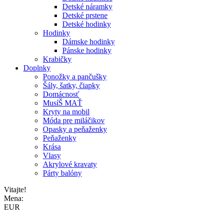
Detské náramky
Detské prstene
Detské hodinky
Hodinky
Dámske hodinky
Pánske hodinky
Krabičky
Doplnky
Ponožky a pančušky
Šály, šatky, čiapky
Domácnosť
MusíŠ MAŤ
Kryty na mobil
Móda pre miláčikov
Opasky a peňaženky
Peňaženky
Krása
Vlasy
Akrylové kravaty
Párty balóny
Vitajte!
Mena:
EUR