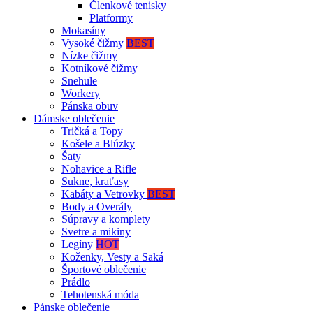
Členkové tenisky
Platformy
Mokasíny
Vysoké čižmy
BEST
Nízke čižmy
Kotníkové čižmy
Snehule
Workery
Pánska obuv
Dámske oblečenie
Tričká a Topy
Košele a Blúzky
Šaty
Nohavice a Rifle
Sukne, kraťasy
Kabáty a Vetrovky
BEST
Body a Overály
Súpravy a komplety
Svetre a mikiny
Legíny
HOT
Koženky, Vesty a Saká
Športové oblečenie
Prádlo
Tehotenská móda
Pánske oblečenie