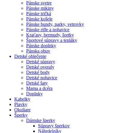
Pánske svetre
Pánske mikiny
Pánske tričká
Pánske košele
Pánske bundy, parky, vetrovky
Pánske rifle a nohavice
Kraťasy, bermudy, šortky
Športové súpravy a tepláky
Pánske doplnky
Pánska obuv
Detské oblečenie
Detské súpravy
Detské overaly
Detské body
Detské nohavice
Detské šaty
Mama a dcéra
Doplnky
Kabelky
Plavky
Okuliare
Šperky
Dámske šperky
Súpravy šperkov
Náhrdelníky