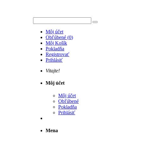
Môj účet
Obľúbené
(
0
)
Môj Košík
Pokladňa
Registrovať
Prihlásiť
Vitajte!
Môj účet
Môj účet
Obľúbené
Pokladňa
Prihlásiť
Mena