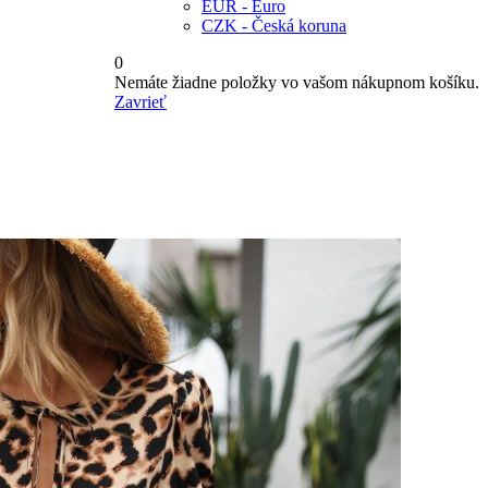
EUR - Euro
CZK - Česká koruna
0
Nemáte žiadne položky vo vašom nákupnom košíku.
Zavrieť