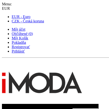
Mena:
EUR
EUR - Euro
CZK - Česká koruna
Môj účet
Obľúbené
(
0
)
Môj Košík
Pokladňa
Registrovať
Prihlásiť