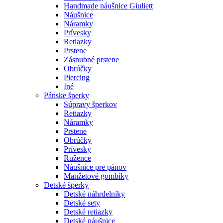
Handmade náušnice Giuliett
Náušnice
Náramky
Prívesky
Retiazky
Prstene
Zásnubné prstene
Obrúčky
Piercing
Iné
Pánske šperky
Súpravy šperkov
Retiazky
Náramky
Prstene
Obrúčky
Prívesky
Ružence
Náušnice pre pánov
Manžetové gombíky
Detské šperky
Detské náhrdelníky
Detské sety
Detské retiazky
Detské náušnice