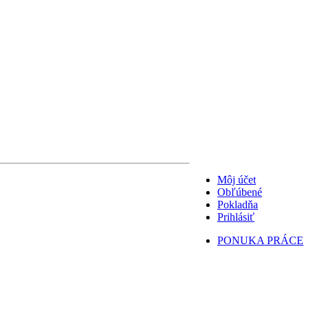
Môj účet
Obľúbené
Pokladňa
Prihlásiť
PONUKA PRÁCE