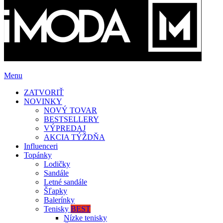
Menu
ZATVORIŤ
NOVINKY
NOVÝ TOVAR
BESTSELLERY
VÝPREDAJ
AKCIA TÝŽDŇA
Influenceri
Topánky
Lodičky
Sandále
Letné sandále
Šľapky
Balerínky
Tenisky
BEST
Nízke tenisky