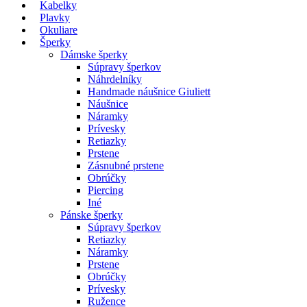
Kabelky
Plavky
Okuliare
Šperky
Dámske šperky
Súpravy šperkov
Náhrdelníky
Handmade náušnice Giuliett
Náušnice
Náramky
Prívesky
Retiazky
Prstene
Zásnubné prstene
Obrúčky
Piercing
Iné
Pánske šperky
Súpravy šperkov
Retiazky
Náramky
Prstene
Obrúčky
Prívesky
Ružence