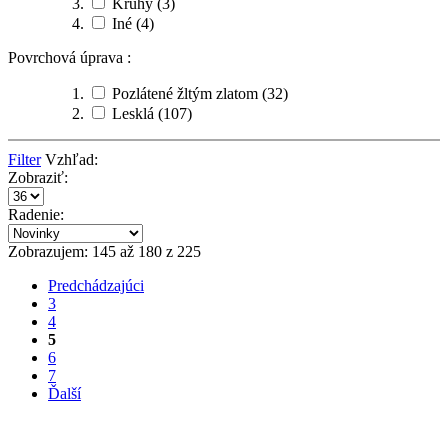
Kruhy
(3)
Iné
(4)
Povrchová úprava :
Pozlátené žltým zlatom
(32)
Lesklá
(107)
Filter
Vzhľad:
Zobraziť:
Radenie:
Zobrazujem: 145 až 180 z 225
Predchádzajúci
3
4
5
6
7
Ďalší