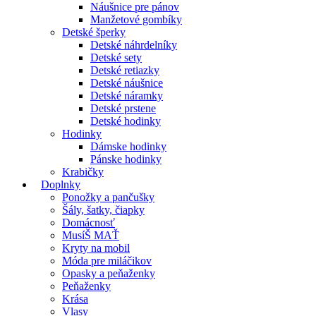
Náušnice pre pánov
Manžetové gombíky
Detské šperky
Detské náhrdelníky
Detské sety
Detské retiazky
Detské náušnice
Detské náramky
Detské prstene
Detské hodinky
Hodinky
Dámske hodinky
Pánske hodinky
Krabičky
Doplnky
Ponožky a pančušky
Šály, šatky, čiapky
Domácnosť
MusíŠ MAŤ
Kryty na mobil
Móda pre miláčikov
Opasky a peňaženky
Peňaženky
Krása
Vlasy