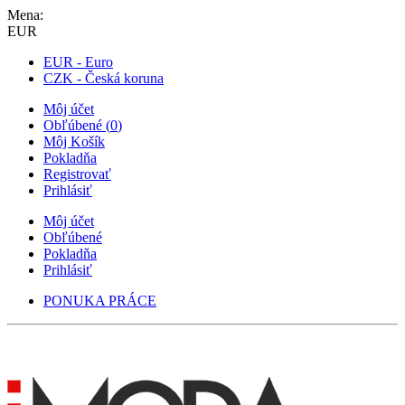
Mena:
EUR
EUR - Euro
CZK - Česká koruna
Môj účet
Obľúbené
(
0
)
Môj Košík
Pokladňa
Registrovať
Prihlásiť
Môj účet
Obľúbené
Pokladňa
Prihlásiť
PONUKA PRÁCE