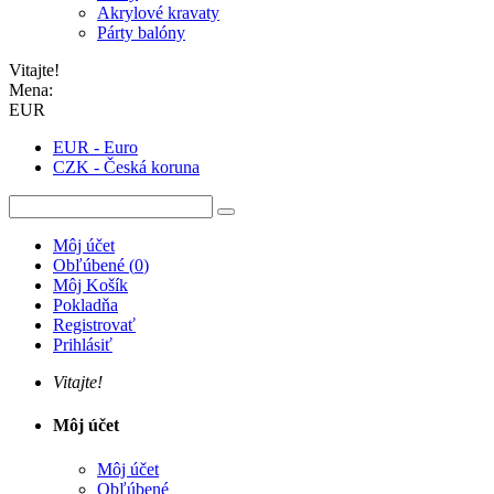
Akrylové kravaty
Párty balóny
Vitajte!
Mena:
EUR
EUR - Euro
CZK - Česká koruna
Môj účet
Obľúbené
(
0
)
Môj Košík
Pokladňa
Registrovať
Prihlásiť
Vitajte!
Môj účet
Môj účet
Obľúbené