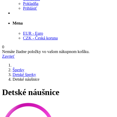
Pokladňa
Prihlásiť
Mena
EUR - Euro
CZK - Česká koruna
0
Nemáte žiadne položky vo vašom nákupnom košíku.
Zavrieť
Šperky
Detské šperky
Detské náušnice
Detské náušnice