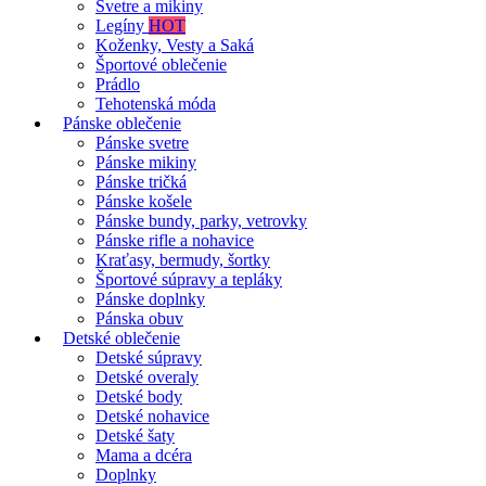
Svetre a mikiny
Legíny
HOT
Koženky, Vesty a Saká
Športové oblečenie
Prádlo
Tehotenská móda
Pánske oblečenie
Pánske svetre
Pánske mikiny
Pánske tričká
Pánske košele
Pánske bundy, parky, vetrovky
Pánske rifle a nohavice
Kraťasy, bermudy, šortky
Športové súpravy a tepláky
Pánske doplnky
Pánska obuv
Detské oblečenie
Detské súpravy
Detské overaly
Detské body
Detské nohavice
Detské šaty
Mama a dcéra
Doplnky