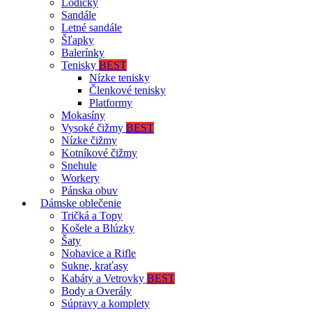
Lodičky
Sandále
Letné sandále
Šľapky
Balerínky
Tenisky
BEST
Nízke tenisky
Členkové tenisky
Platformy
Mokasíny
Vysoké čižmy
BEST
Nízke čižmy
Kotníkové čižmy
Snehule
Workery
Pánska obuv
Dámske oblečenie
Tričká a Topy
Košele a Blúzky
Šaty
Nohavice a Rifle
Sukne, kraťasy
Kabáty a Vetrovky
BEST
Body a Overály
Súpravy a komplety