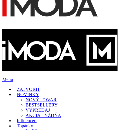
Menu
ZATVORIŤ
NOVINKY
NOVÝ TOVAR
BESTSELLERY
VÝPREDAJ
AKCIA TÝŽDŇA
Influenceri
Topánky