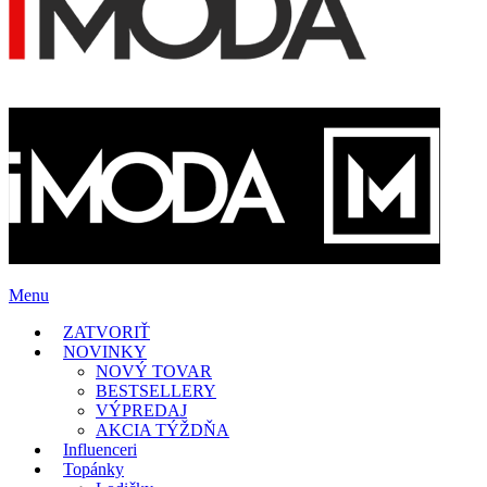
Menu
ZATVORIŤ
NOVINKY
NOVÝ TOVAR
BESTSELLERY
VÝPREDAJ
AKCIA TÝŽDŇA
Influenceri
Topánky