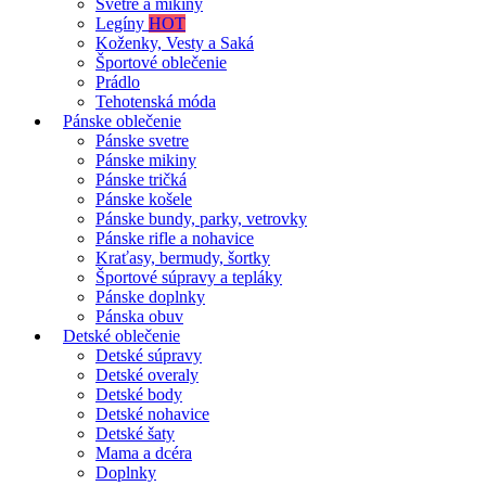
Svetre a mikiny
Legíny
HOT
Koženky, Vesty a Saká
Športové oblečenie
Prádlo
Tehotenská móda
Pánske oblečenie
Pánske svetre
Pánske mikiny
Pánske tričká
Pánske košele
Pánske bundy, parky, vetrovky
Pánske rifle a nohavice
Kraťasy, bermudy, šortky
Športové súpravy a tepláky
Pánske doplnky
Pánska obuv
Detské oblečenie
Detské súpravy
Detské overaly
Detské body
Detské nohavice
Detské šaty
Mama a dcéra
Doplnky