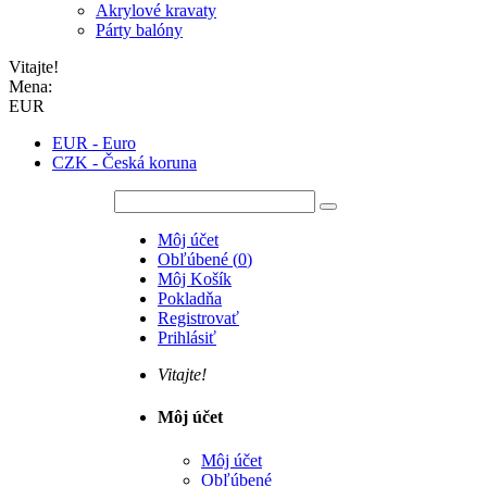
Akrylové kravaty
Párty balóny
Vitajte!
Mena:
EUR
EUR - Euro
CZK - Česká koruna
Môj účet
Obľúbené
(
0
)
Môj Košík
Pokladňa
Registrovať
Prihlásiť
Vitajte!
Môj účet
Môj účet
Obľúbené