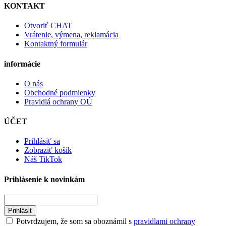
KONTAKT
Otvoriť CHAT
Vrátenie, výmena, reklamácia
Kontaktný formulár
informácie
O nás
Obchodné podmienky
Pravidlá ochrany OÚ
ÚČET
Prihlásiť sa
Zobraziť košík
Náš TikTok
Prihlásenie k novinkám
Prihlásiť
Potvrdzujem, že som sa oboznámil s
pravidlami ochrany