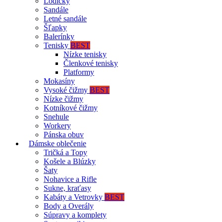
Lodičky
Sandále
Letné sandále
Šľapky
Balerínky
Tenisky
BEST
Nízke tenisky
Členkové tenisky
Platformy
Mokasíny
Vysoké čižmy
BEST
Nízke čižmy
Kotníkové čižmy
Snehule
Workery
Pánska obuv
Dámske oblečenie
Tričká a Topy
Košele a Blúzky
Šaty
Nohavice a Rifle
Sukne, kraťasy
Kabáty a Vetrovky
BEST
Body a Overály
Súpravy a komplety