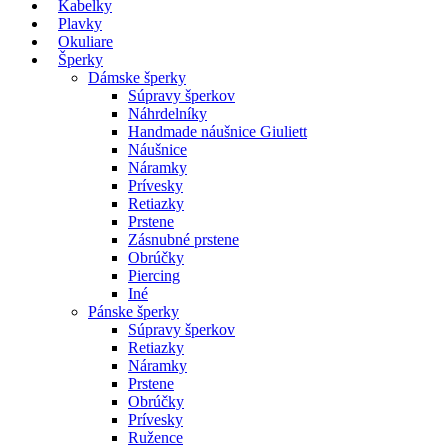
Kabelky
Plavky
Okuliare
Šperky
Dámske šperky
Súpravy šperkov
Náhrdelníky
Handmade náušnice Giuliett
Náušnice
Náramky
Prívesky
Retiazky
Prstene
Zásnubné prstene
Obrúčky
Piercing
Iné
Pánske šperky
Súpravy šperkov
Retiazky
Náramky
Prstene
Obrúčky
Prívesky
Ružence