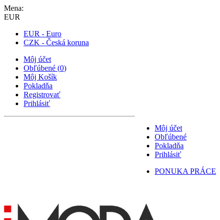
Mena:
EUR
EUR - Euro
CZK - Česká koruna
Môj účet
Obľúbené
(
0
)
Môj Košík
Pokladňa
Registrovať
Prihlásiť
Môj účet
Obľúbené
Pokladňa
Prihlásiť
PONUKA PRÁCE