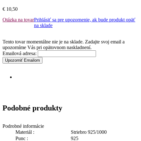
€ 10,50
Otázka na tovar
Prihlásiť sa pre upozornenie, ak bude produkt opäť
na sklade
Tento tovar momentálne nie je na sklade. Zadajte svoj email a
upozorníme Vás pri opätovnom naskladnení.
Emailová adresa:
Upozorniť Emailom
Podobné produkty
Podrobné informácie
Materiál :
Striebro 925/1000
Punc :
925