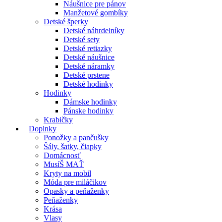
Náušnice pre pánov
Manžetové gombíky
Detské šperky
Detské náhrdelníky
Detské sety
Detské retiazky
Detské náušnice
Detské náramky
Detské prstene
Detské hodinky
Hodinky
Dámske hodinky
Pánske hodinky
Krabičky
Doplnky
Ponožky a pančušky
Šály, šatky, čiapky
Domácnosť
MusíŠ MAŤ
Kryty na mobil
Móda pre miláčikov
Opasky a peňaženky
Peňaženky
Krása
Vlasy