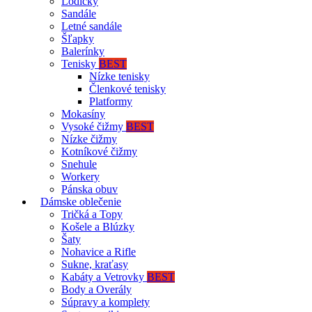
Lodičky
Sandále
Letné sandále
Šľapky
Balerínky
Tenisky
BEST
Nízke tenisky
Členkové tenisky
Platformy
Mokasíny
Vysoké čižmy
BEST
Nízke čižmy
Kotníkové čižmy
Snehule
Workery
Pánska obuv
Dámske oblečenie
Tričká a Topy
Košele a Blúzky
Šaty
Nohavice a Rifle
Sukne, kraťasy
Kabáty a Vetrovky
BEST
Body a Overály
Súpravy a komplety