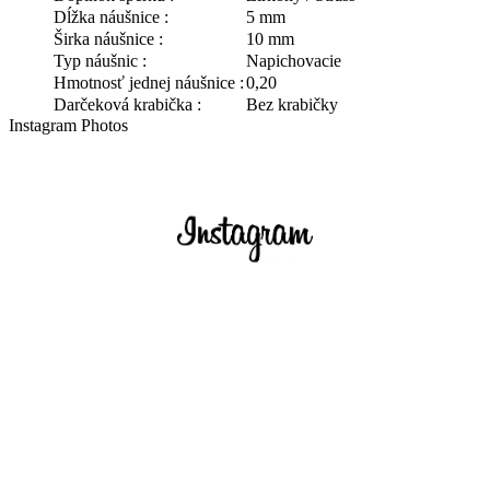
Dĺžka náušnice :
5 mm
Širka náušnice :
10 mm
Typ náušnic :
Napichovacie
Hmotnosť jednej náušnice :
0,20
Darčeková krabička :
Bez krabičky
Instagram Photos