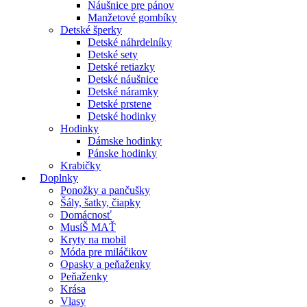
Náušnice pre pánov
Manžetové gombíky
Detské šperky
Detské náhrdelníky
Detské sety
Detské retiazky
Detské náušnice
Detské náramky
Detské prstene
Detské hodinky
Hodinky
Dámske hodinky
Pánske hodinky
Krabičky
Doplnky
Ponožky a pančušky
Šály, šatky, čiapky
Domácnosť
MusíŠ MAŤ
Kryty na mobil
Móda pre miláčikov
Opasky a peňaženky
Peňaženky
Krása
Vlasy