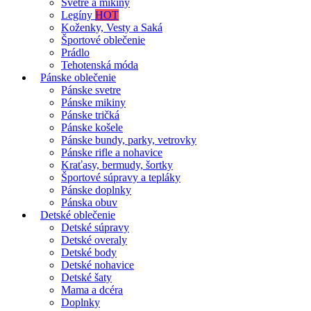
Svetre a mikiny
Legíny
HOT
Koženky, Vesty a Saká
Športové oblečenie
Prádlo
Tehotenská móda
Pánske oblečenie
Pánske svetre
Pánske mikiny
Pánske tričká
Pánske košele
Pánske bundy, parky, vetrovky
Pánske rifle a nohavice
Kraťasy, bermudy, šortky
Športové súpravy a tepláky
Pánske doplnky
Pánska obuv
Detské oblečenie
Detské súpravy
Detské overaly
Detské body
Detské nohavice
Detské šaty
Mama a dcéra
Doplnky