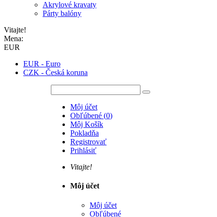
Akrylové kravaty
Párty balóny
Vitajte!
Mena:
EUR
EUR - Euro
CZK - Česká koruna
Môj účet
Obľúbené
(
0
)
Môj Košík
Pokladňa
Registrovať
Prihlásiť
Vitajte!
Môj účet
Môj účet
Obľúbené