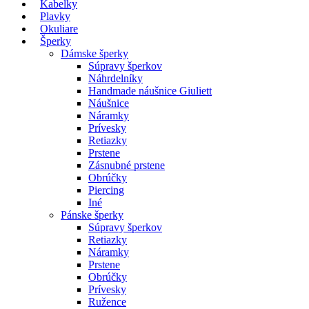
Kabelky
Plavky
Okuliare
Šperky
Dámske šperky
Súpravy šperkov
Náhrdelníky
Handmade náušnice Giuliett
Náušnice
Náramky
Prívesky
Retiazky
Prstene
Zásnubné prstene
Obrúčky
Piercing
Iné
Pánske šperky
Súpravy šperkov
Retiazky
Náramky
Prstene
Obrúčky
Prívesky
Ružence