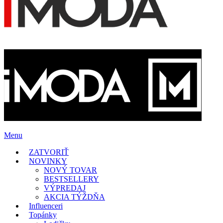
Menu
ZATVORIŤ
NOVINKY
NOVÝ TOVAR
BESTSELLERY
VÝPREDAJ
AKCIA TÝŽDŇA
Influenceri
Topánky