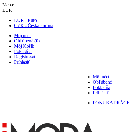
Mena:
EUR
EUR - Euro
CZK - Česká koruna
Môj účet
Obľúbené
(
0
)
Môj Košík
Pokladňa
Registrovať
Prihlásiť
Môj účet
Obľúbené
Pokladňa
Prihlásiť
PONUKA PRÁCE