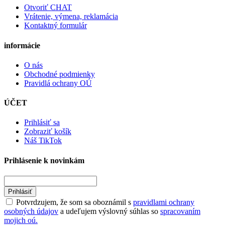
Otvoriť CHAT
Vrátenie, výmena, reklamácia
Kontaktný formulár
informácie
O nás
Obchodné podmienky
Pravidlá ochrany OÚ
ÚČET
Prihlásiť sa
Zobraziť košík
Náš TikTok
Prihlásenie k novinkám
Prihlásiť
Potvrdzujem, že som sa oboznámil s
pravidlami ochrany
osobných údajov
a udeľujem výslovný súhlas so
spracovaním
mojich oú.