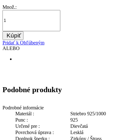
Množ.:
Kúpiť
Pridať k Obľúbeným
ALEBO
Podobné produkty
Podrobné informácie
Materiál :
Striebro 925/1000
Punc :
925
Určené pre :
Dievčatá
Povrchová úprava :
Lesklá
Doplnok šperku :
Zirkóny / Štrass