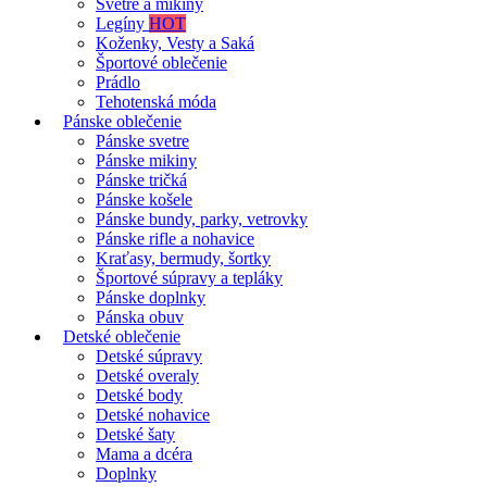
Svetre a mikiny
Legíny
HOT
Koženky, Vesty a Saká
Športové oblečenie
Prádlo
Tehotenská móda
Pánske oblečenie
Pánske svetre
Pánske mikiny
Pánske tričká
Pánske košele
Pánske bundy, parky, vetrovky
Pánske rifle a nohavice
Kraťasy, bermudy, šortky
Športové súpravy a tepláky
Pánske doplnky
Pánska obuv
Detské oblečenie
Detské súpravy
Detské overaly
Detské body
Detské nohavice
Detské šaty
Mama a dcéra
Doplnky