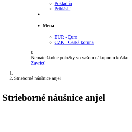
Pokladňa
Prihlásiť
Mena
EUR - Euro
CZK - Česká koruna
0
Nemáte žiadne položky vo vašom nákupnom košíku.
Zavrieť
Strieborné náušnice anjel
Strieborné náušnice anjel