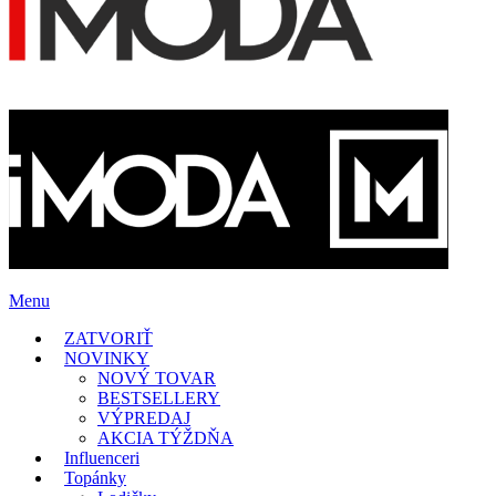
Menu
ZATVORIŤ
NOVINKY
NOVÝ TOVAR
BESTSELLERY
VÝPREDAJ
AKCIA TÝŽDŇA
Influenceri
Topánky