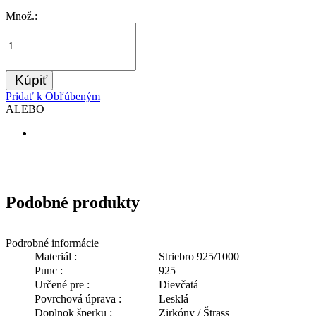
Množ.:
Kúpiť
Pridať k Obľúbeným
ALEBO
Podobné produkty
Podrobné informácie
Materiál :
Striebro 925/1000
Punc :
925
Určené pre :
Dievčatá
Povrchová úprava :
Lesklá
Doplnok šperku :
Zirkóny / Štrass