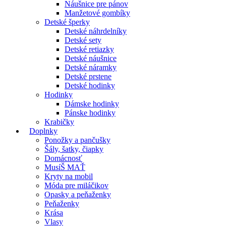
Náušnice pre pánov
Manžetové gombíky
Detské šperky
Detské náhrdelníky
Detské sety
Detské retiazky
Detské náušnice
Detské náramky
Detské prstene
Detské hodinky
Hodinky
Dámske hodinky
Pánske hodinky
Krabičky
Doplnky
Ponožky a pančušky
Šály, šatky, čiapky
Domácnosť
MusíŠ MAŤ
Kryty na mobil
Móda pre miláčikov
Opasky a peňaženky
Peňaženky
Krása
Vlasy