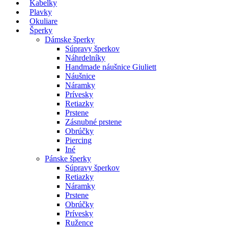
Kabelky
Plavky
Okuliare
Šperky
Dámske šperky
Súpravy šperkov
Náhrdelníky
Handmade náušnice Giuliett
Náušnice
Náramky
Prívesky
Retiazky
Prstene
Zásnubné prstene
Obrúčky
Piercing
Iné
Pánske šperky
Súpravy šperkov
Retiazky
Náramky
Prstene
Obrúčky
Prívesky
Ružence