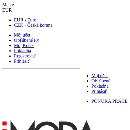
Mena:
EUR
EUR - Euro
CZK - Česká koruna
Môj účet
Obľúbené
(
0
)
Môj Košík
Pokladňa
Registrovať
Prihlásiť
Môj účet
Obľúbené
Pokladňa
Prihlásiť
PONUKA PRÁCE