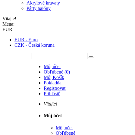
Akrylové kravaty
Párty balóny
Vitajte!
Mena:
EUR
EUR - Euro
CZK - Česká koruna
Môj účet
Obľúbené
(
0
)
Môj Košík
Pokladňa
Registrovať
Prihlásiť
Vitajte!
Môj účet
Môj účet
Obľúbené