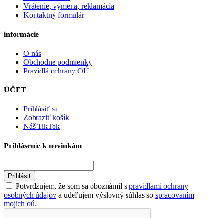
Vrátenie, výmena, reklamácia
Kontaktný formulár
informácie
O nás
Obchodné podmienky
Pravidlá ochrany OÚ
ÚČET
Prihlásiť sa
Zobraziť košík
Náš TikTok
Prihlásenie k novinkám
Prihlásiť
Potvrdzujem, že som sa oboznámil s
pravidlami ochrany
osobných údajov
a udeľujem výslovný súhlas so
spracovaním
mojich oú.