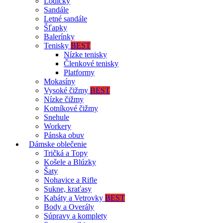
Lodičky
Sandále
Letné sandále
Šľapky
Balerínky
Tenisky
BEST
Nízke tenisky
Členkové tenisky
Platformy
Mokasíny
Vysoké čižmy
BEST
Nízke čižmy
Kotníkové čižmy
Snehule
Workery
Pánska obuv
Dámske oblečenie
Tričká a Topy
Košele a Blúzky
Šaty
Nohavice a Rifle
Sukne, kraťasy
Kabáty a Vetrovky
BEST
Body a Overály
Súpravy a komplety