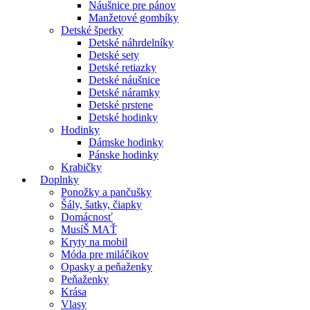
Náušnice pre pánov
Manžetové gombíky
Detské šperky
Detské náhrdelníky
Detské sety
Detské retiazky
Detské náušnice
Detské náramky
Detské prstene
Detské hodinky
Hodinky
Dámske hodinky
Pánske hodinky
Krabičky
Doplnky
Ponožky a pančušky
Šály, šatky, čiapky
Domácnosť
MusíŠ MAŤ
Kryty na mobil
Móda pre miláčikov
Opasky a peňaženky
Peňaženky
Krása
Vlasy