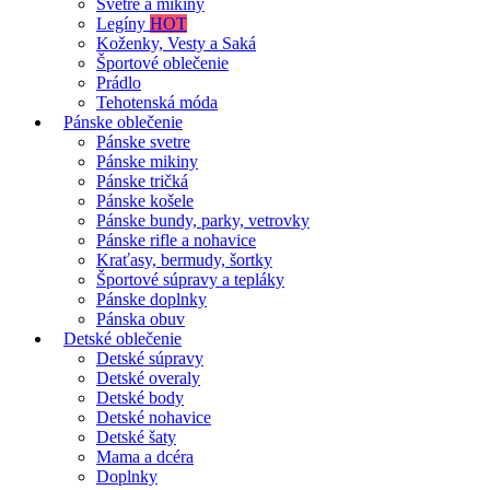
Svetre a mikiny
Legíny
HOT
Koženky, Vesty a Saká
Športové oblečenie
Prádlo
Tehotenská móda
Pánske oblečenie
Pánske svetre
Pánske mikiny
Pánske tričká
Pánske košele
Pánske bundy, parky, vetrovky
Pánske rifle a nohavice
Kraťasy, bermudy, šortky
Športové súpravy a tepláky
Pánske doplnky
Pánska obuv
Detské oblečenie
Detské súpravy
Detské overaly
Detské body
Detské nohavice
Detské šaty
Mama a dcéra
Doplnky