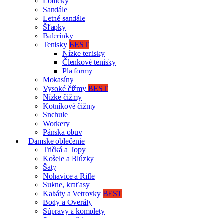
Lodičky
Sandále
Letné sandále
Šľapky
Balerínky
Tenisky
BEST
Nízke tenisky
Členkové tenisky
Platformy
Mokasíny
Vysoké čižmy
BEST
Nízke čižmy
Kotníkové čižmy
Snehule
Workery
Pánska obuv
Dámske oblečenie
Tričká a Topy
Košele a Blúzky
Šaty
Nohavice a Rifle
Sukne, kraťasy
Kabáty a Vetrovky
BEST
Body a Overály
Súpravy a komplety