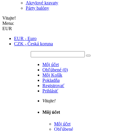
Akrylové kravaty
Párty balóny
Vitajte!
Mena:
EUR
EUR - Euro
CZK - Česká koruna
Môj účet
Obľúbené
(
0
)
Môj Košík
Pokladňa
Registrovať
Prihlásiť
Vitajte!
Môj účet
Môj účet
Obľúbené