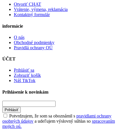
Otvoriť CHAT
Vrátenie, výmena, reklamácia
Kontaktný formulár
informácie
O nás
Obchodné podmienky
Pravidlá ochrany OÚ
ÚČET
Prihlásiť sa
Zobraziť košík
Náš TikTok
Prihlásenie k novinkám
Prihlásiť
Potvrdzujem, že som sa oboznámil s
pravidlami ochrany
osobných údajov
a udeľujem výslovný súhlas so
spracovaním
mojich oú.