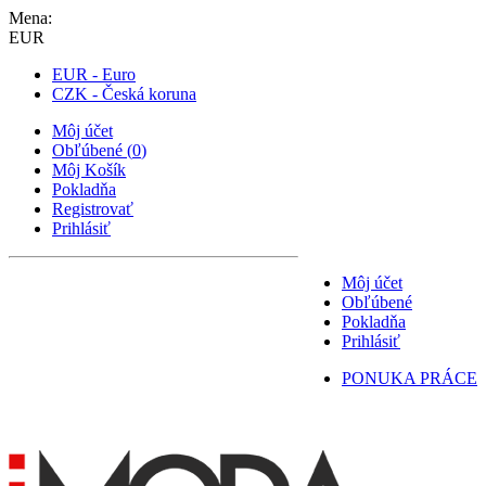
Mena:
EUR
EUR - Euro
CZK - Česká koruna
Môj účet
Obľúbené
(
0
)
Môj Košík
Pokladňa
Registrovať
Prihlásiť
Môj účet
Obľúbené
Pokladňa
Prihlásiť
PONUKA PRÁCE