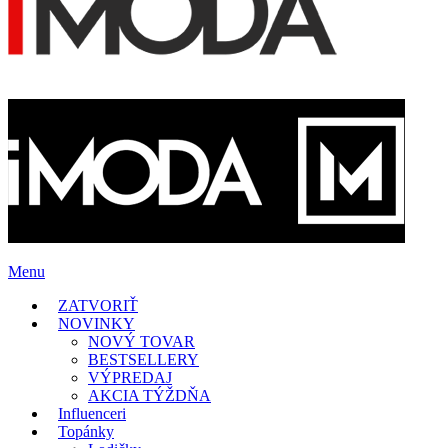
Menu
ZATVORIŤ
NOVINKY
NOVÝ TOVAR
BESTSELLERY
VÝPREDAJ
AKCIA TÝŽDŇA
Influenceri
Topánky