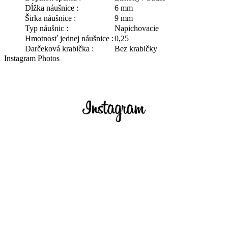
Dĺžka náušnice :
6 mm
Širka náušnice :
9 mm
Typ náušnic :
Napichovacie
Hmotnosť jednej náušnice :
0,25
Darčeková krabička :
Bez krabičky
Instagram Photos