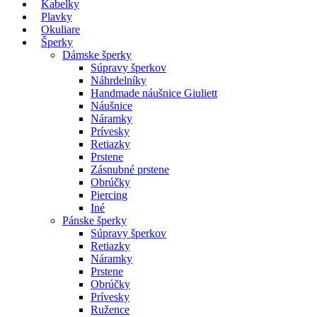
Kabelky
Plavky
Okuliare
Šperky
Dámske šperky
Súpravy šperkov
Náhrdelníky
Handmade náušnice Giuliett
Náušnice
Náramky
Prívesky
Retiazky
Prstene
Zásnubné prstene
Obrúčky
Piercing
Iné
Pánske šperky
Súpravy šperkov
Retiazky
Náramky
Prstene
Obrúčky
Prívesky
Ružence