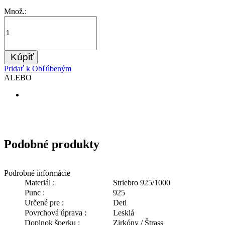
Množ.:
Kúpiť
Pridať k Obľúbeným
ALEBO
Podobné produkty
Podrobné informácie
Materiál :
Striebro 925/1000
Punc :
925
Určené pre :
Deti
Povrchová úprava :
Lesklá
Doplnok šperku :
Zirkóny / Štrass