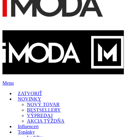
Menu
ZATVORIŤ
NOVINKY
NOVÝ TOVAR
BESTSELLERY
VÝPREDAJ
AKCIA TÝŽDŇA
Influenceri
Topánky