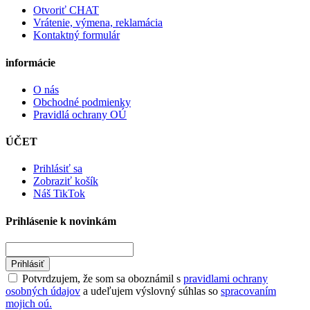
Otvoriť CHAT
Vrátenie, výmena, reklamácia
Kontaktný formulár
informácie
O nás
Obchodné podmienky
Pravidlá ochrany OÚ
ÚČET
Prihlásiť sa
Zobraziť košík
Náš TikTok
Prihlásenie k novinkám
Prihlásiť
Potvrdzujem, že som sa oboznámil s
pravidlami ochrany
osobných údajov
a udeľujem výslovný súhlas so
spracovaním
mojich oú.