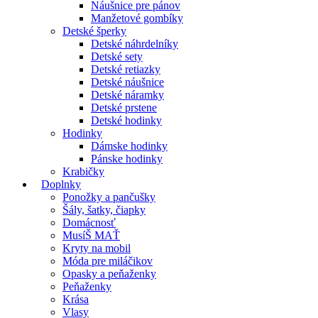
Náušnice pre pánov
Manžetové gombíky
Detské šperky
Detské náhrdelníky
Detské sety
Detské retiazky
Detské náušnice
Detské náramky
Detské prstene
Detské hodinky
Hodinky
Dámske hodinky
Pánske hodinky
Krabičky
Doplnky
Ponožky a pančušky
Šály, šatky, čiapky
Domácnosť
MusíŠ MAŤ
Kryty na mobil
Móda pre miláčikov
Opasky a peňaženky
Peňaženky
Krása
Vlasy