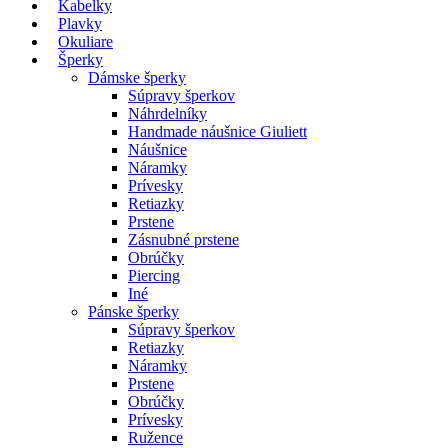
Kabelky
Plavky
Okuliare
Šperky
Dámske šperky
Súpravy šperkov
Náhrdelníky
Handmade náušnice Giuliett
Náušnice
Náramky
Prívesky
Retiazky
Prstene
Zásnubné prstene
Obrúčky
Piercing
Iné
Pánske šperky
Súpravy šperkov
Retiazky
Náramky
Prstene
Obrúčky
Prívesky
Ružence