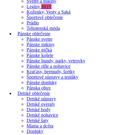
Svetre a mikiny
Legíny
HOT
Koženky, Vesty a Saká
Športové oblečenie
Prádlo
Tehotenská móda
Pánske oblečenie
Pánske svetre
Pánske mikiny
Pánske tričká
Pánske košele
Pánske bundy, parky, vetrovky
Pánske rifle a nohavice
Kraťasy, bermudy, šortky
Športové súpravy a tepláky
Pánske doplnky
Pánska obuv
Detské oblečenie
Detské súpravy
Detské overaly
Detské body
Detské nohavice
Detské šaty
Mama a dcéra
Doplnky