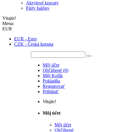
Akrylové kravaty
Párty balóny
Vitajte!
Mena:
EUR
EUR - Euro
CZK - Česká koruna
Môj účet
Obľúbené
(
0
)
Môj Košík
Pokladňa
Registrovať
Prihlásiť
Vitajte!
Môj účet
Môj účet
Obľúbené