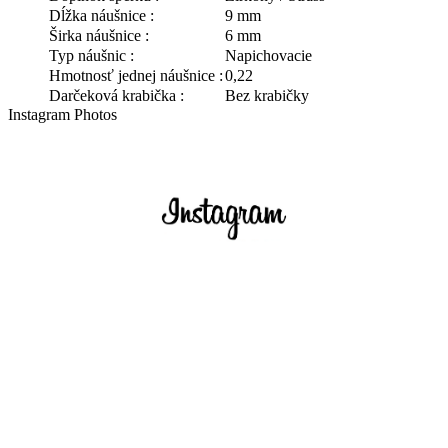
Dĺžka náušnice :
9 mm
Širka náušnice :
6 mm
Typ náušnic :
Napichovacie
Hmotnosť jednej náušnice :
0,22
Darčeková krabička :
Bez krabičky
Instagram Photos