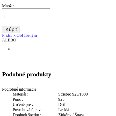
Množ.:
Kúpiť
Pridať k Obľúbeným
ALEBO
Podobné produkty
Podrobné informácie
Materiál :
Striebro 925/1000
Punc :
925
Určené pre :
Deti
Povrchová úprava :
Lesklá
Doplnok šperku :
Zirkóny / Štrass