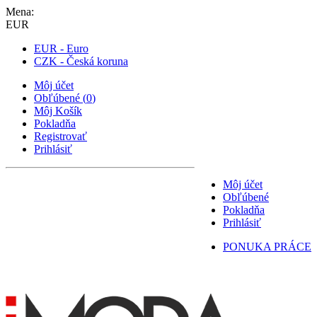
Mena:
EUR
EUR - Euro
CZK - Česká koruna
Môj účet
Obľúbené
(
0
)
Môj Košík
Pokladňa
Registrovať
Prihlásiť
Môj účet
Obľúbené
Pokladňa
Prihlásiť
PONUKA PRÁCE