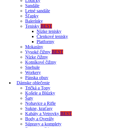
Lodičky
Sandále
Letné sandále
Šľapky
Balerínky
Tenisky
BEST
Nízke tenisky
Členkové tenisky
Platformy
Mokasíny
Vysoké čižmy
BEST
Nízke čižmy
Kotníkové čižmy
Snehule
Workery
Pánska obuv
Dámske oblečenie
Tričká a Topy
Košele a Blúzky
Šaty
Nohavice a Rifle
Sukne, kraťasy
Kabáty a Vetrovky
BEST
Body a Overály
Súpravy a komplety