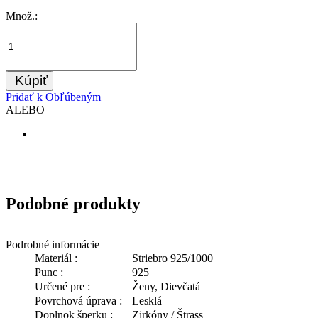
Množ.:
Kúpiť
Pridať k Obľúbeným
ALEBO
Podobné produkty
Podrobné informácie
Materiál :
Striebro 925/1000
Punc :
925
Určené pre :
Ženy, Dievčatá
Povrchová úprava :
Lesklá
Doplnok šperku :
Zirkóny / Štrass