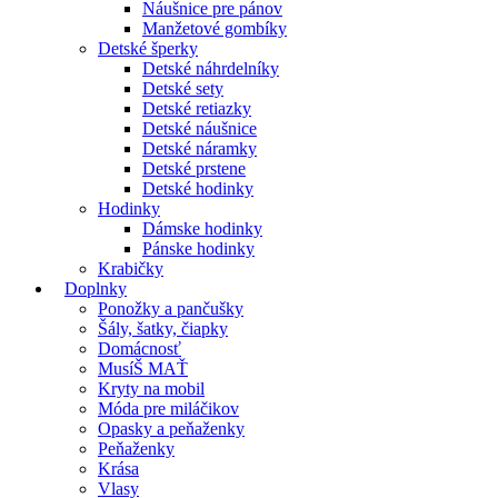
Náušnice pre pánov
Manžetové gombíky
Detské šperky
Detské náhrdelníky
Detské sety
Detské retiazky
Detské náušnice
Detské náramky
Detské prstene
Detské hodinky
Hodinky
Dámske hodinky
Pánske hodinky
Krabičky
Doplnky
Ponožky a pančušky
Šály, šatky, čiapky
Domácnosť
MusíŠ MAŤ
Kryty na mobil
Móda pre miláčikov
Opasky a peňaženky
Peňaženky
Krása
Vlasy