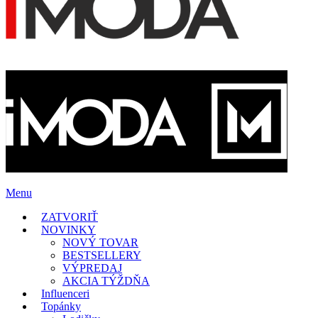
Menu
ZATVORIŤ
NOVINKY
NOVÝ TOVAR
BESTSELLERY
VÝPREDAJ
AKCIA TÝŽDŇA
Influenceri
Topánky