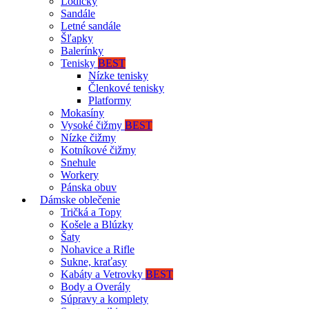
Lodičky
Sandále
Letné sandále
Šľapky
Balerínky
Tenisky
BEST
Nízke tenisky
Členkové tenisky
Platformy
Mokasíny
Vysoké čižmy
BEST
Nízke čižmy
Kotníkové čižmy
Snehule
Workery
Pánska obuv
Dámske oblečenie
Tričká a Topy
Košele a Blúzky
Šaty
Nohavice a Rifle
Sukne, kraťasy
Kabáty a Vetrovky
BEST
Body a Overály
Súpravy a komplety