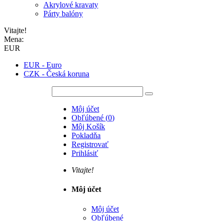
Akrylové kravaty
Párty balóny
Vitajte!
Mena:
EUR
EUR - Euro
CZK - Česká koruna
Môj účet
Obľúbené
(
0
)
Môj Košík
Pokladňa
Registrovať
Prihlásiť
Vitajte!
Môj účet
Môj účet
Obľúbené