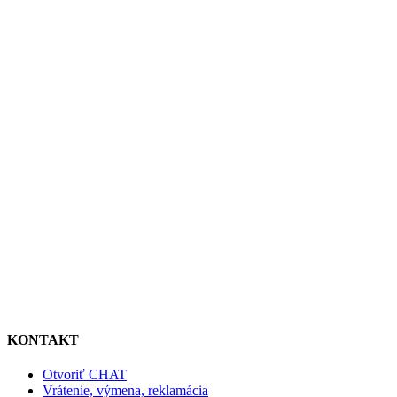
KONTAKT
Otvoriť CHAT
Vrátenie, výmena, reklamácia