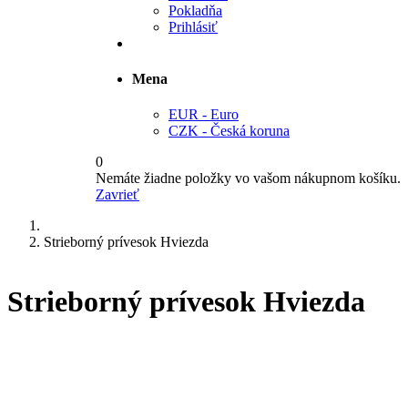
Pokladňa
Prihlásiť
Mena
EUR - Euro
CZK - Česká koruna
0
Nemáte žiadne položky vo vašom nákupnom košíku.
Zavrieť
Strieborný prívesok Hviezda
Strieborný prívesok Hviezda