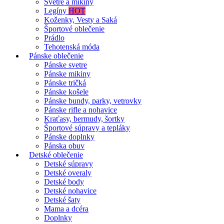
Svetre a mikiny
Legíny
HOT
Koženky, Vesty a Saká
Športové oblečenie
Prádlo
Tehotenská móda
Pánske oblečenie
Pánske svetre
Pánske mikiny
Pánske tričká
Pánske košele
Pánske bundy, parky, vetrovky
Pánske rifle a nohavice
Kraťasy, bermudy, šortky
Športové súpravy a tepláky
Pánske doplnky
Pánska obuv
Detské oblečenie
Detské súpravy
Detské overaly
Detské body
Detské nohavice
Detské šaty
Mama a dcéra
Doplnky