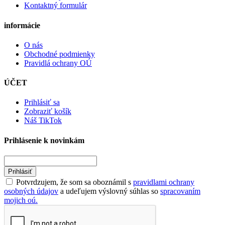
Kontaktný formulár
informácie
O nás
Obchodné podmienky
Pravidlá ochrany OÚ
ÚČET
Prihlásiť sa
Zobraziť košík
Náš TikTok
Prihlásenie k novinkám
Prihlásiť
Potvrdzujem, že som sa oboznámil s
pravidlami ochrany
osobných údajov
a udeľujem výslovný súhlas so
spracovaním
mojich oú.