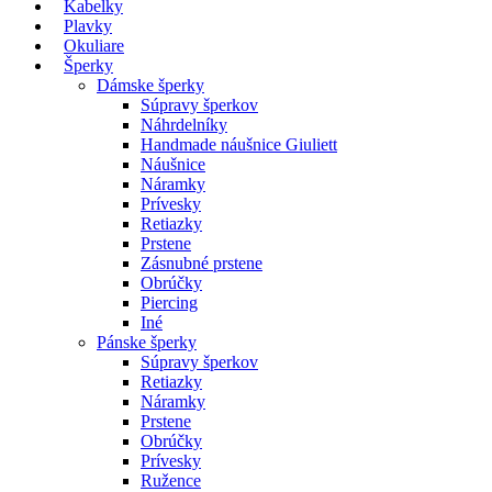
Kabelky
Plavky
Okuliare
Šperky
Dámske šperky
Súpravy šperkov
Náhrdelníky
Handmade náušnice Giuliett
Náušnice
Náramky
Prívesky
Retiazky
Prstene
Zásnubné prstene
Obrúčky
Piercing
Iné
Pánske šperky
Súpravy šperkov
Retiazky
Náramky
Prstene
Obrúčky
Prívesky
Ružence