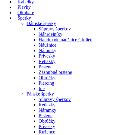
Kabelky
Plavky
Okuliare
Šperky
Dámske šperky
Súpravy šperkov
Náhrdelníky
Handmade náušnice Giuliett
Náušnice
Náramky
Prívesky
Retiazky
Prstene
Zásnubné prstene
Obrúčky
Piercing
Iné
Pánske šperky
Súpravy šperkov
Retiazky
Náramky
Prstene
Obrúčky
Prívesky
Ružence