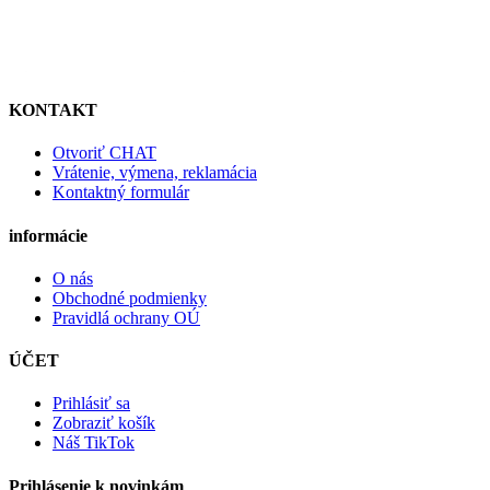
KONTAKT
Otvoriť CHAT
Vrátenie, výmena, reklamácia
Kontaktný formulár
informácie
O nás
Obchodné podmienky
Pravidlá ochrany OÚ
ÚČET
Prihlásiť sa
Zobraziť košík
Náš TikTok
Prihlásenie k novinkám