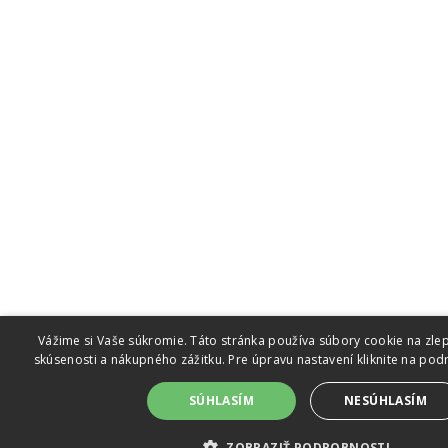
Vážime si Vaše súkromie. Táto stránka používa súbory cookie na zlep
skúsenosti a nákupného zážitku. Pre úpravu nastavení kliknite na pod
SÚHLASÍM
NESÚHLASÍM
ZOBRAZIŤ PODROBNOSTI