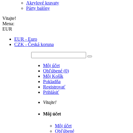
Akrylové kravaty
Párty balóny
Vitajte!
Mena:
EUR
EUR - Euro
CZK - Česká koruna
Môj účet
Obľúbené
(
0
)
Môj Košík
Pokladňa
Registrovať
Prihlásiť
Vitajte!
Môj účet
Môj účet
Obľúbené