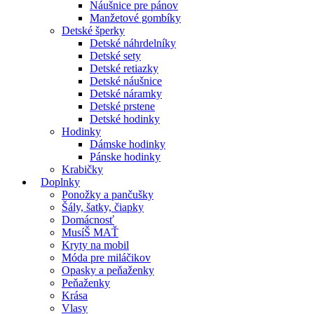
Náušnice pre pánov
Manžetové gombíky
Detské šperky
Detské náhrdelníky
Detské sety
Detské retiazky
Detské náušnice
Detské náramky
Detské prstene
Detské hodinky
Hodinky
Dámske hodinky
Pánske hodinky
Krabičky
Doplnky
Ponožky a pančušky
Šály, šatky, čiapky
Domácnosť
MusíŠ MAŤ
Kryty na mobil
Móda pre miláčikov
Opasky a peňaženky
Peňaženky
Krása
Vlasy