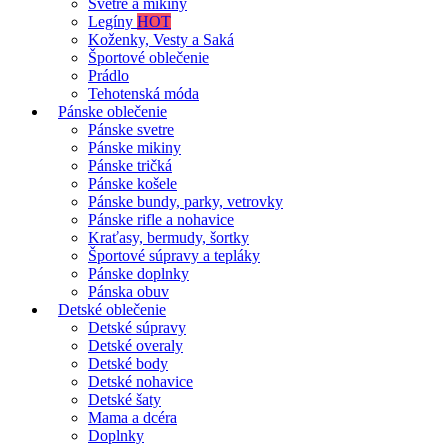
Svetre a mikiny
Legíny
HOT
Koženky, Vesty a Saká
Športové oblečenie
Prádlo
Tehotenská móda
Pánske oblečenie
Pánske svetre
Pánske mikiny
Pánske tričká
Pánske košele
Pánske bundy, parky, vetrovky
Pánske rifle a nohavice
Kraťasy, bermudy, šortky
Športové súpravy a tepláky
Pánske doplnky
Pánska obuv
Detské oblečenie
Detské súpravy
Detské overaly
Detské body
Detské nohavice
Detské šaty
Mama a dcéra
Doplnky