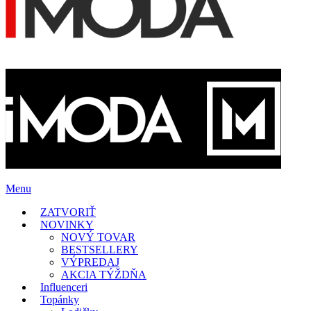
Menu
ZATVORIŤ
NOVINKY
NOVÝ TOVAR
BESTSELLERY
VÝPREDAJ
AKCIA TÝŽDŇA
Influenceri
Topánky