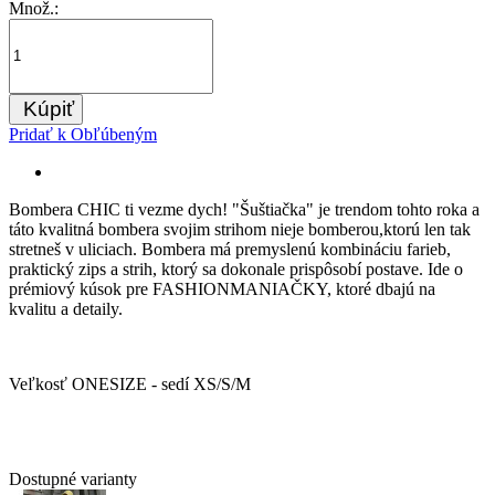
Množ.:
Kúpiť
Pridať k Obľúbeným
Bombera CHIC ti vezme dych! "Šuštiačka" je trendom tohto roka a
táto kvalitná bombera svojim strihom nieje bomberou,ktorú len tak
stretneš v uliciach. Bombera má premyslenú kombináciu farieb,
praktický zips a strih, ktorý sa dokonale prispôsobí postave. Ide o
prémiový kúsok pre FASHIONMANIAČKY, ktoré dbajú na
kvalitu a detaily.
Veľkosť ONESIZE - sedí XS/S/M
Dostupné varianty