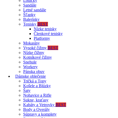
Lodičky
Sandále
Letné sandále
Šľapky
Balerínky
Tenisky
BEST
Nízke tenisky
Členkové tenisky
Platformy
Mokasíny
Vysoké čižmy
BEST
Nízke čižmy
Kotníkové čižmy
Snehule
Workery
Pánska obuv
Dámske oblečenie
Tričká a Topy
Košele a Blúzky
Šaty
Nohavice a Rifle
Sukne, kraťasy
Kabáty a Vetrovky
BEST
Body a Overály
Súpravy a komplety