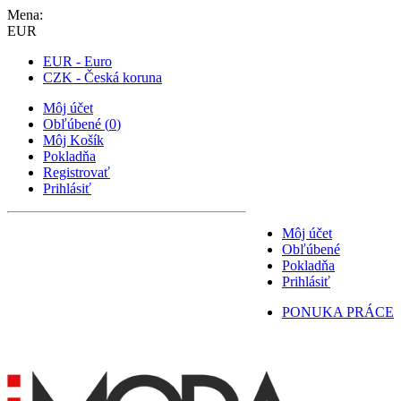
Mena:
EUR
EUR - Euro
CZK - Česká koruna
Môj účet
Obľúbené
(
0
)
Môj Košík
Pokladňa
Registrovať
Prihlásiť
Môj účet
Obľúbené
Pokladňa
Prihlásiť
PONUKA PRÁCE