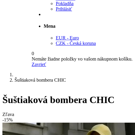
Pokladňa
Prihlásiť
Mena
EUR - Euro
CZK - Česká koruna
0
Nemáte žiadne položky vo vašom nákupnom košíku.
Zavrieť
Šuštiaková bombera CHIC
Šuštiaková bombera CHIC
Zľava
-15%