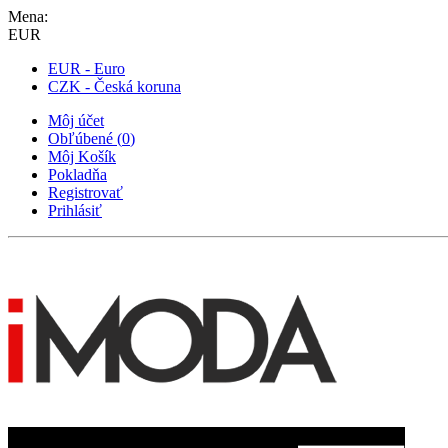
Mena:
EUR
EUR - Euro
CZK - Česká koruna
Môj účet
Obľúbené
(
0
)
Môj Košík
Pokladňa
Registrovať
Prihlásiť