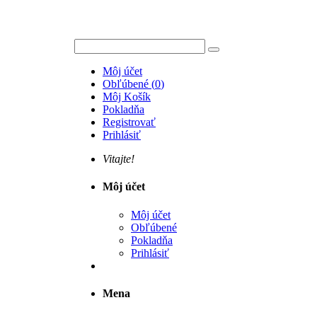
Môj účet
Obľúbené
(
0
)
Môj Košík
Pokladňa
Registrovať
Prihlásiť
Vitajte!
Môj účet
Môj účet
Obľúbené
Pokladňa
Prihlásiť
Mena