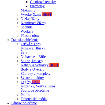
Členkové tenisky
Platformy
Mokasíny
Vysoké čižmy
BEST
Nízke čižmy
Kotníkové čižmy
Snehule
Workery
Pánska obuv
Dámske oblečenie
Tričká a Topy
Košele a Blúzky
Šaty
Nohavice a Rifle
Sukne, kraťasy
Kabáty a Vetrovky
BEST
Body a Overály
Súpravy a komplety
Svetre a mikiny
Legíny
HOT
Koženky, Vesty a Saká
Športové oblečenie
Prádlo
Tehotenská móda
Pánske oblečenie