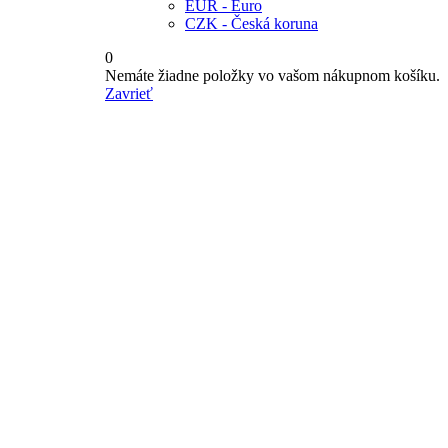
EUR - Euro
CZK - Česká koruna
0
Nemáte žiadne položky vo vašom nákupnom košíku.
Zavrieť