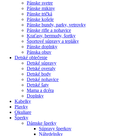
Pánske svetre
Pánske mikiny
Pánske tričká
Pánske košele
Pánske bundy, parky, vetrovky
Pánske rifle a nohavice
Kraťasy, bermudy, šortky
Športové súpravy a tepláky
Pánske doplnky
Pánska obuv
Detské oblečenie
Detské súpravy
Detské overaly
Detské body
Detské nohavice
Detské šaty
Mama a dcéra
Doplnky
Kabelky
Plavky
Okuliare
Šperky
Dámske šperky
Súpravy šperkov
Náhrdelníky