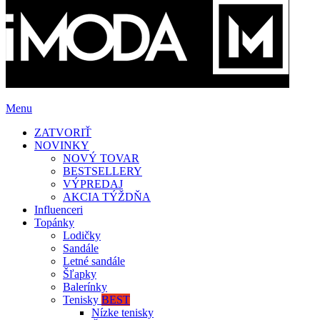
Menu
ZATVORIŤ
NOVINKY
NOVÝ TOVAR
BESTSELLERY
VÝPREDAJ
AKCIA TÝŽDŇA
Influenceri
Topánky
Lodičky
Sandále
Letné sandále
Šľapky
Balerínky
Tenisky
BEST
Nízke tenisky