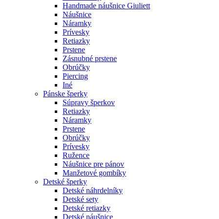
Handmade náušnice Giuliett
Náušnice
Náramky
Prívesky
Retiazky
Prstene
Zásnubné prstene
Obrúčky
Piercing
Iné
Pánske šperky
Súpravy šperkov
Retiazky
Náramky
Prstene
Obrúčky
Prívesky
Ružence
Náušnice pre pánov
Manžetové gombíky
Detské šperky
Detské náhrdelníky
Detské sety
Detské retiazky
Detské náušnice