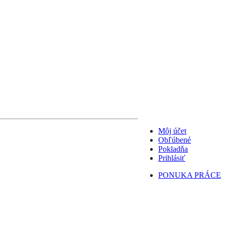
Môj účet
Obľúbené
Pokladňa
Prihlásiť
PONUKA PRÁCE