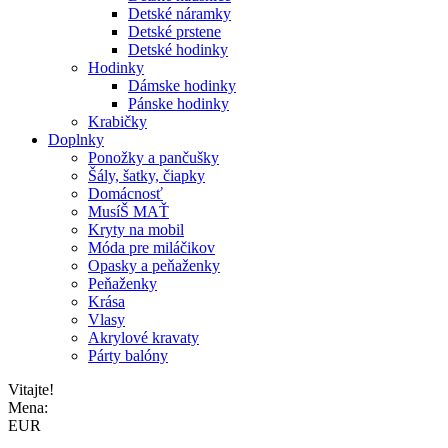
Detské náramky
Detské prstene
Detské hodinky
Hodinky
Dámske hodinky
Pánske hodinky
Krabičky
Doplnky
Ponožky a pančušky
Šály, šatky, čiapky
Domácnosť
MusíŠ MAŤ
Kryty na mobil
Móda pre miláčikov
Opasky a peňaženky
Peňaženky
Krása
Vlasy
Akrylové kravaty
Párty balóny
Vitajte!
Mena:
EUR