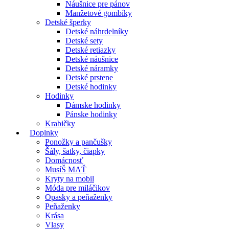
Náušnice pre pánov
Manžetové gombíky
Detské šperky
Detské náhrdelníky
Detské sety
Detské retiazky
Detské náušnice
Detské náramky
Detské prstene
Detské hodinky
Hodinky
Dámske hodinky
Pánske hodinky
Krabičky
Doplnky
Ponožky a pančušky
Šály, šatky, čiapky
Domácnosť
MusíŠ MAŤ
Kryty na mobil
Móda pre miláčikov
Opasky a peňaženky
Peňaženky
Krása
Vlasy