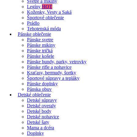
Svetre a mikiny
Legíny
HOT
Koženky, Vesty a Saká
Športové oblečenie
Prádlo
Tehotenská móda
Pánske oblečenie
Pánske svetre
Pánske mikiny
Pánske tričká
Pánske košele
Pánske bundy, parky, vetrovky
Pánske rifle a nohavice
Kraťasy, bermudy, šortky
Športové súpravy a tepláky
Pánske doplnky
Pánska obuv
Detské oblečenie
Detské súpravy
Detské overaly
Detské body
Detské nohavice
Detské šaty
Mama a dcéra
Doplnky