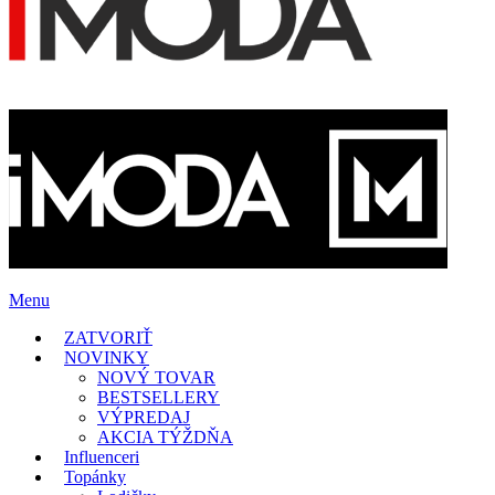
Menu
ZATVORIŤ
NOVINKY
NOVÝ TOVAR
BESTSELLERY
VÝPREDAJ
AKCIA TÝŽDŇA
Influenceri
Topánky