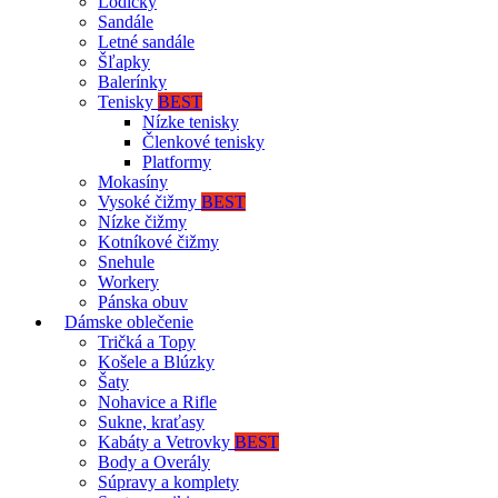
Lodičky
Sandále
Letné sandále
Šľapky
Balerínky
Tenisky
BEST
Nízke tenisky
Členkové tenisky
Platformy
Mokasíny
Vysoké čižmy
BEST
Nízke čižmy
Kotníkové čižmy
Snehule
Workery
Pánska obuv
Dámske oblečenie
Tričká a Topy
Košele a Blúzky
Šaty
Nohavice a Rifle
Sukne, kraťasy
Kabáty a Vetrovky
BEST
Body a Overály
Súpravy a komplety