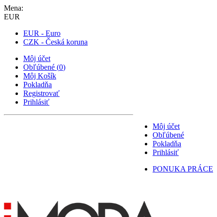
Mena:
EUR
EUR - Euro
CZK - Česká koruna
Môj účet
Obľúbené
(
0
)
Môj Košík
Pokladňa
Registrovať
Prihlásiť
Môj účet
Obľúbené
Pokladňa
Prihlásiť
PONUKA PRÁCE