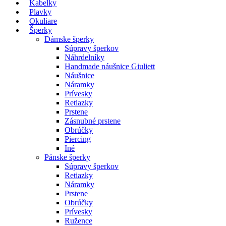
Kabelky
Plavky
Okuliare
Šperky
Dámske šperky
Súpravy šperkov
Náhrdelníky
Handmade náušnice Giuliett
Náušnice
Náramky
Prívesky
Retiazky
Prstene
Zásnubné prstene
Obrúčky
Piercing
Iné
Pánske šperky
Súpravy šperkov
Retiazky
Náramky
Prstene
Obrúčky
Prívesky
Ružence