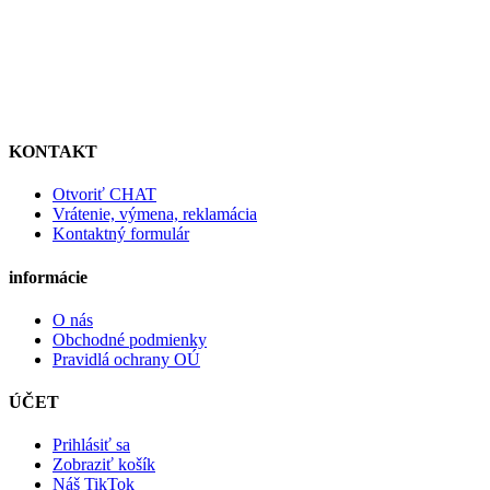
KONTAKT
Otvoriť CHAT
Vrátenie, výmena, reklamácia
Kontaktný formulár
informácie
O nás
Obchodné podmienky
Pravidlá ochrany OÚ
ÚČET
Prihlásiť sa
Zobraziť košík
Náš TikTok