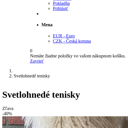
Pokladňa
Prihlásiť
Mena
EUR - Euro
CZK - Česká koruna
0
Nemáte žiadne položky vo vašom nákupnom košíku.
Zavrieť
Svetlohnedé tenisky
Svetlohnedé tenisky
Zľava
-40%