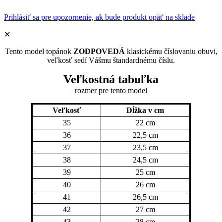
Prihlásiť sa pre upozornenie, ak bude produkt opäť na sklade
✕
Tento model topánok
ZODPOVEDÁ
klasickému číslovaniu obuvi,
veľkosť sedí Vášmu štandardnému číslu.
Veľkostná tabuľka
rozmer pre tento model
Veľkosť
Dĺžka v cm
35
22 cm
36
22,5 cm
37
23,5 cm
38
24,5 cm
39
25 cm
40
26 cm
41
26,5 cm
42
27 cm
43
28 cm