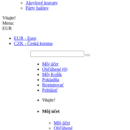
Akrylové kravaty
Párty balóny
Vitajte!
Mena:
EUR
EUR - Euro
CZK - Česká koruna
Môj účet
Obľúbené
(
0
)
Môj Košík
Pokladňa
Registrovať
Prihlásiť
Vitajte!
Môj účet
Môj účet
Obľúbené