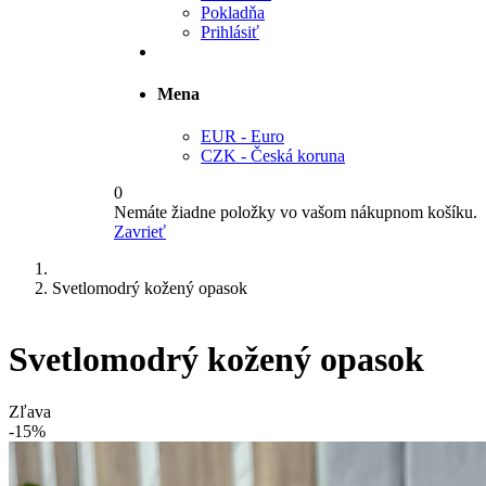
Pokladňa
Prihlásiť
Mena
EUR - Euro
CZK - Česká koruna
0
Nemáte žiadne položky vo vašom nákupnom košíku.
Zavrieť
Svetlomodrý kožený opasok
Svetlomodrý kožený opasok
Zľava
-15%