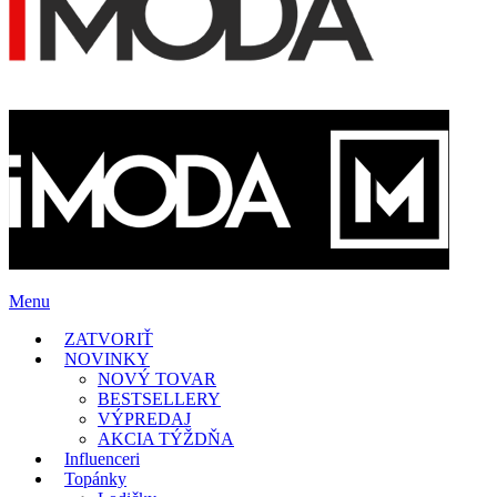
Menu
ZATVORIŤ
NOVINKY
NOVÝ TOVAR
BESTSELLERY
VÝPREDAJ
AKCIA TÝŽDŇA
Influenceri
Topánky