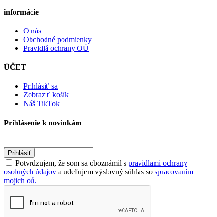
informácie
O nás
Obchodné podmienky
Pravidlá ochrany OÚ
ÚČET
Prihlásiť sa
Zobraziť košík
Náš TikTok
Prihlásenie k novinkám
Prihlásiť
Potvrdzujem, že som sa oboznámil s
pravidlami ochrany
osobných údajov
a udeľujem výslovný súhlas so
spracovaním
mojich oú.