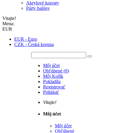
Akrylové kravaty
Párty balóny
Vitajte!
Mena:
EUR
EUR - Euro
CZK - Česká koruna
Môj účet
Obľúbené
(
0
)
Môj Košík
Pokladňa
Registrovať
Prihlásiť
Vitajte!
Môj účet
Môj účet
Obľúbené