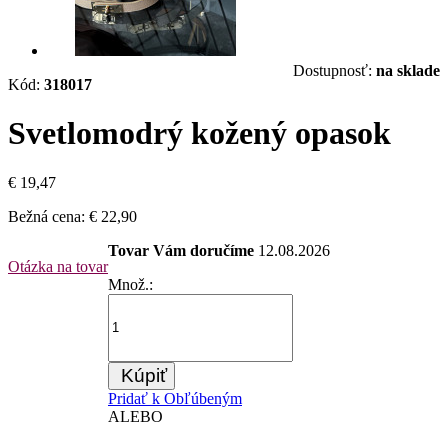
Dostupnosť:
na sklade
Kód:
318017
Svetlomodrý kožený opasok
€ 19,47
Bežná cena:
€ 22,90
Tovar Vám doručíme
12.08.2026
Otázka na tovar
Množ.:
Kúpiť
Pridať k Obľúbeným
ALEBO