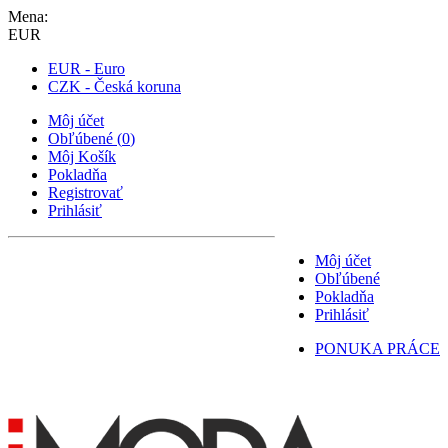
Mena:
EUR
EUR - Euro
CZK - Česká koruna
Môj účet
Obľúbené
(
0
)
Môj Košík
Pokladňa
Registrovať
Prihlásiť
Môj účet
Obľúbené
Pokladňa
Prihlásiť
PONUKA PRÁCE