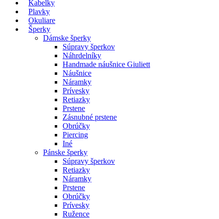
Kabelky
Plavky
Okuliare
Šperky
Dámske šperky
Súpravy šperkov
Náhrdelníky
Handmade náušnice Giuliett
Náušnice
Náramky
Prívesky
Retiazky
Prstene
Zásnubné prstene
Obrúčky
Piercing
Iné
Pánske šperky
Súpravy šperkov
Retiazky
Náramky
Prstene
Obrúčky
Prívesky
Ružence