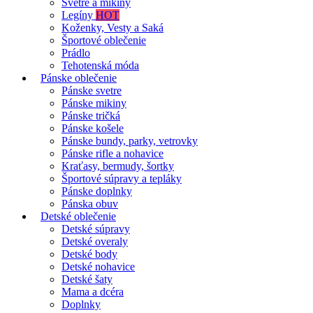
Svetre a mikiny
Legíny
HOT
Koženky, Vesty a Saká
Športové oblečenie
Prádlo
Tehotenská móda
Pánske oblečenie
Pánske svetre
Pánske mikiny
Pánske tričká
Pánske košele
Pánske bundy, parky, vetrovky
Pánske rifle a nohavice
Kraťasy, bermudy, šortky
Športové súpravy a tepláky
Pánske doplnky
Pánska obuv
Detské oblečenie
Detské súpravy
Detské overaly
Detské body
Detské nohavice
Detské šaty
Mama a dcéra
Doplnky