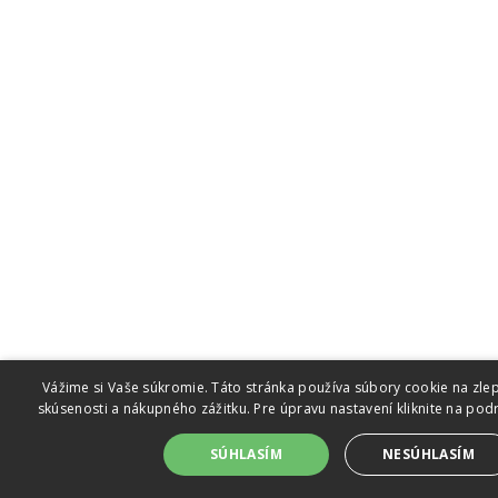
Vážime si Vaše súkromie. Táto stránka používa súbory cookie na zlep
skúsenosti a nákupného zážitku. Pre úpravu nastavení kliknite na pod
SÚHLASÍM
NESÚHLASÍM