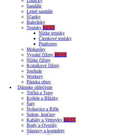
Lodičky
Sandále
Letné sandále
Šľapky
Balerínky
Tenisky
BEST
Nízke tenisky
Členkové tenisky
Platformy
Mokasíny
Vysoké čižmy
BEST
Nízke čižmy
Kotníkové čižmy
Snehule
Workery
Pánska obuv
Dámske oblečenie
Tričká a Topy
Košele a Blúzky
Šaty
Nohavice a Rifle
Sukne, kraťasy
Kabáty a Vetrovky
BEST
Body a Overály
Súpravy a komplety