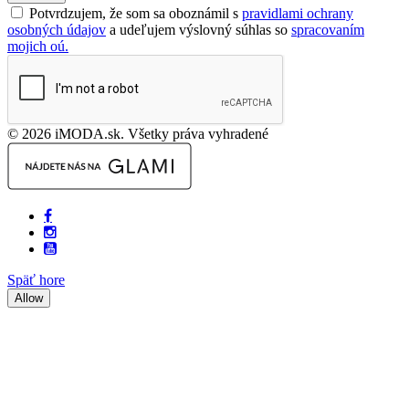
Potvrdzujem, že som sa oboznámil s
pravidlami ochrany
osobných údajov
a udeľujem výslovný súhlas so
spracovaním
mojich oú.
© 2026 iMODA.sk. Všetky práva vyhradené
Späť hore
Allow