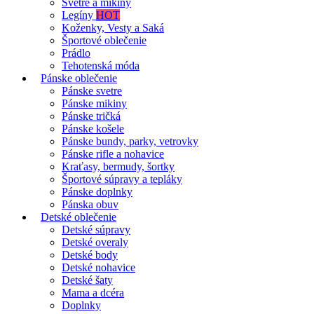
Svetre a mikiny
Legíny
HOT
Koženky, Vesty a Saká
Športové oblečenie
Prádlo
Tehotenská móda
Pánske oblečenie
Pánske svetre
Pánske mikiny
Pánske tričká
Pánske košele
Pánske bundy, parky, vetrovky
Pánske rifle a nohavice
Kraťasy, bermudy, šortky
Športové súpravy a tepláky
Pánske doplnky
Pánska obuv
Detské oblečenie
Detské súpravy
Detské overaly
Detské body
Detské nohavice
Detské šaty
Mama a dcéra
Doplnky