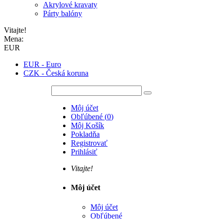
Akrylové kravaty
Párty balóny
Vitajte!
Mena:
EUR
EUR - Euro
CZK - Česká koruna
Môj účet
Obľúbené
(
0
)
Môj Košík
Pokladňa
Registrovať
Prihlásiť
Vitajte!
Môj účet
Môj účet
Obľúbené