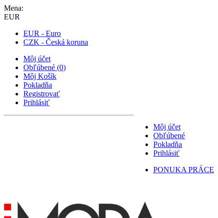
Mena:
EUR
EUR - Euro
CZK - Česká koruna
Môj účet
Obľúbené
(
0
)
Môj Košík
Pokladňa
Registrovať
Prihlásiť
Môj účet
Obľúbené
Pokladňa
Prihlásiť
PONUKA PRÁCE