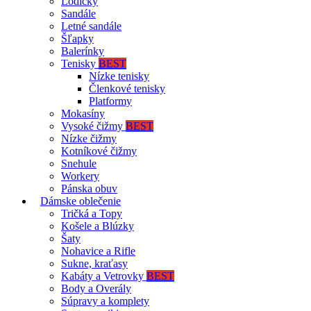
Lodičky
Sandále
Letné sandále
Šľapky
Balerínky
Tenisky
BEST
Nízke tenisky
Členkové tenisky
Platformy
Mokasíny
Vysoké čižmy
BEST
Nízke čižmy
Kotníkové čižmy
Snehule
Workery
Pánska obuv
Dámske oblečenie
Tričká a Topy
Košele a Blúzky
Šaty
Nohavice a Rifle
Sukne, kraťasy
Kabáty a Vetrovky
BEST
Body a Overály
Súpravy a komplety