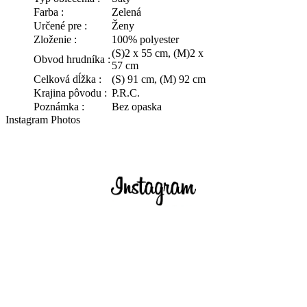
Farba :
Zelená
Určené pre :
Ženy
Zloženie :
100% polyester
(S)2 x 55 cm, (M)2 x
Obvod hrudníka :
57 cm
Celková dĺžka :
(S) 91 cm, (M) 92 cm
Krajina pôvodu :
P.R.C.
Poznámka :
Bez opaska
Instagram Photos