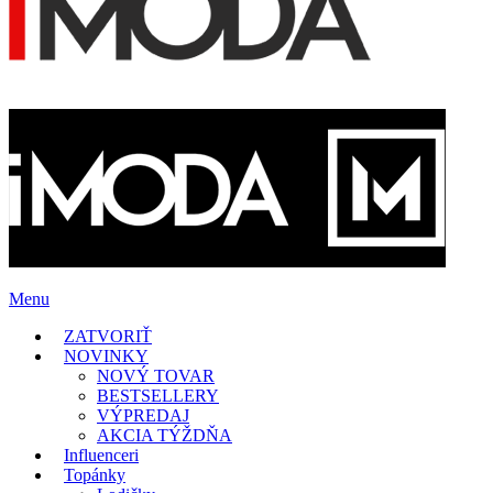
Menu
ZATVORIŤ
NOVINKY
NOVÝ TOVAR
BESTSELLERY
VÝPREDAJ
AKCIA TÝŽDŇA
Influenceri
Topánky