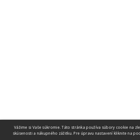
Vážime si Vaše súkromie. Táto stránka používa súbory cookie na zl
skúsenosti a nákupného zážitku. Pre úpravu nastavení kliknite na p