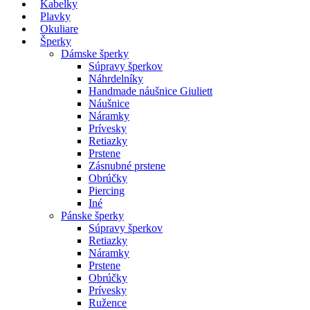
Kabelky
Plavky
Okuliare
Šperky
Dámske šperky
Súpravy šperkov
Náhrdelníky
Handmade náušnice Giuliett
Náušnice
Náramky
Prívesky
Retiazky
Prstene
Zásnubné prstene
Obrúčky
Piercing
Iné
Pánske šperky
Súpravy šperkov
Retiazky
Náramky
Prstene
Obrúčky
Prívesky
Ružence