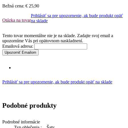
Bežná cena:
€ 25,90
Prihlásiť sa pre upozornenie, ak bude produkt opäť
Otázka na tovar
na sklade
Tento tovar momentálne nie je na sklade. Zadajte svoj email a
upozorníme Vás pri opätovnom naskladnení.
Emailová adresa:
Upozorniť Emailom
Prihlásiť sa pre upozornenie, ak bude produkt opäť na sklade
Podobné produkty
Podrobné informácie
Typ oblečenia :
Šaty