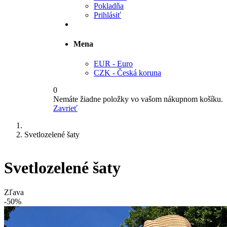
Pokladňa
Prihlásiť
Mena
EUR - Euro
CZK - Česká koruna
0
Nemáte žiadne položky vo vašom nákupnom košíku.
Zavrieť
Svetlozelené šaty
Svetlozelené šaty
Zľava
-50%