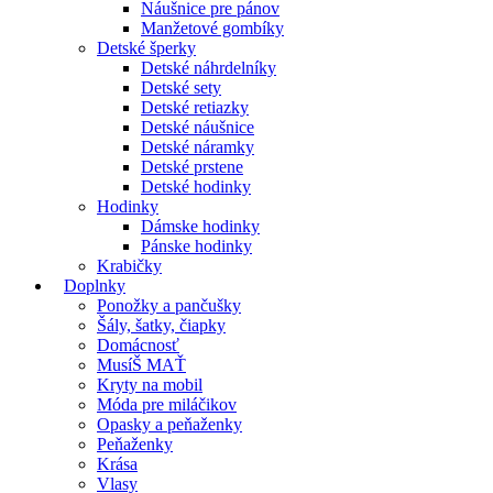
Náušnice pre pánov
Manžetové gombíky
Detské šperky
Detské náhrdelníky
Detské sety
Detské retiazky
Detské náušnice
Detské náramky
Detské prstene
Detské hodinky
Hodinky
Dámske hodinky
Pánske hodinky
Krabičky
Doplnky
Ponožky a pančušky
Šály, šatky, čiapky
Domácnosť
MusíŠ MAŤ
Kryty na mobil
Móda pre miláčikov
Opasky a peňaženky
Peňaženky
Krása
Vlasy