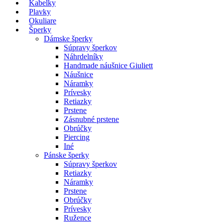
Kabelky
Plavky
Okuliare
Šperky
Dámske šperky
Súpravy šperkov
Náhrdelníky
Handmade náušnice Giuliett
Náušnice
Náramky
Prívesky
Retiazky
Prstene
Zásnubné prstene
Obrúčky
Piercing
Iné
Pánske šperky
Súpravy šperkov
Retiazky
Náramky
Prstene
Obrúčky
Prívesky
Ružence