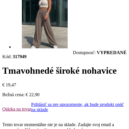
Dostupnosť:
VYPREDANÉ
Kód:
317949
Tmavohnedé široké nohavice
€ 19,47
Bežná cena:
€ 22,90
Prihlásiť sa pre upozornenie, ak bude produkt opäť
Otázka na tovar
na sklade
Tento tovar momentálne nie je na sklade. Zadajte svoj email a