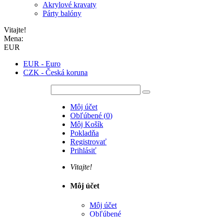
Akrylové kravaty
Párty balóny
Vitajte!
Mena:
EUR
EUR - Euro
CZK - Česká koruna
Môj účet
Obľúbené
(
0
)
Môj Košík
Pokladňa
Registrovať
Prihlásiť
Vitajte!
Môj účet
Môj účet
Obľúbené