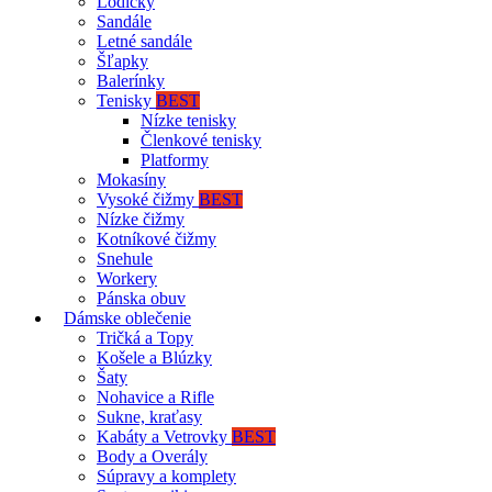
Lodičky
Sandále
Letné sandále
Šľapky
Balerínky
Tenisky
BEST
Nízke tenisky
Členkové tenisky
Platformy
Mokasíny
Vysoké čižmy
BEST
Nízke čižmy
Kotníkové čižmy
Snehule
Workery
Pánska obuv
Dámske oblečenie
Tričká a Topy
Košele a Blúzky
Šaty
Nohavice a Rifle
Sukne, kraťasy
Kabáty a Vetrovky
BEST
Body a Overály
Súpravy a komplety