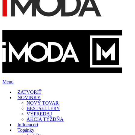
Menu
ZATVORIŤ
NOVINKY
NOVÝ TOVAR
BESTSELLERY
VÝPREDAJ
AKCIA TÝŽDŇA
Influenceri
Topánky