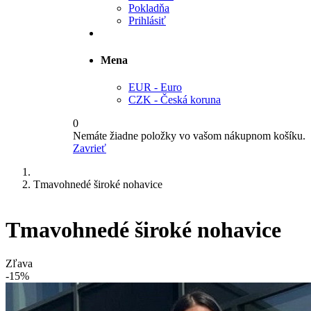
Pokladňa
Prihlásiť
Mena
EUR - Euro
CZK - Česká koruna
0
Nemáte žiadne položky vo vašom nákupnom košíku.
Zavrieť
Tmavohnedé široké nohavice
Tmavohnedé široké nohavice
Zľava
-15%