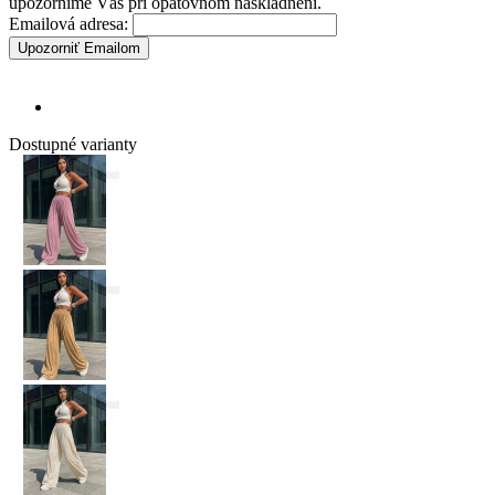
upozorníme Vás pri opätovnom naskladnení.
Emailová adresa:
Upozorniť Emailom
Dostupné varianty