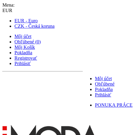
Mena:
EUR
EUR - Euro
CZK - Česká koruna
Môj účet
Obľúbené
(
0
)
Môj Košík
Pokladňa
Registrovať
Prihlásiť
Môj účet
Obľúbené
Pokladňa
Prihlásiť
PONUKA PRÁCE