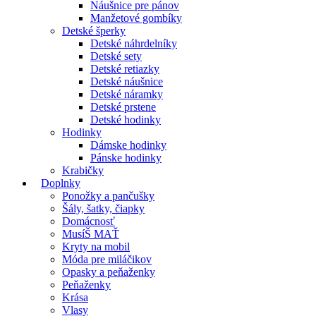
Náušnice pre pánov
Manžetové gombíky
Detské šperky
Detské náhrdelníky
Detské sety
Detské retiazky
Detské náušnice
Detské náramky
Detské prstene
Detské hodinky
Hodinky
Dámske hodinky
Pánske hodinky
Krabičky
Doplnky
Ponožky a pančušky
Šály, šatky, čiapky
Domácnosť
MusíŠ MAŤ
Kryty na mobil
Móda pre miláčikov
Opasky a peňaženky
Peňaženky
Krása
Vlasy