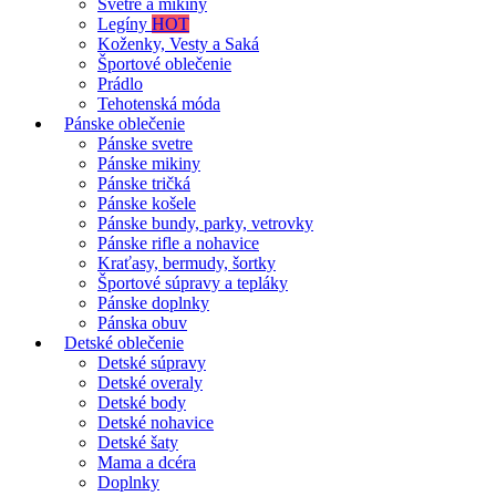
Svetre a mikiny
Legíny
HOT
Koženky, Vesty a Saká
Športové oblečenie
Prádlo
Tehotenská móda
Pánske oblečenie
Pánske svetre
Pánske mikiny
Pánske tričká
Pánske košele
Pánske bundy, parky, vetrovky
Pánske rifle a nohavice
Kraťasy, bermudy, šortky
Športové súpravy a tepláky
Pánske doplnky
Pánska obuv
Detské oblečenie
Detské súpravy
Detské overaly
Detské body
Detské nohavice
Detské šaty
Mama a dcéra
Doplnky