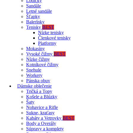
Lodičky
Sandále
Letné sandále
Šľapky
Balerínky
Tenisky
BEST
Nízke tenisky
Členkové tenisky
Platformy
Mokasíny
Vysoké čižmy
BEST
Nízke čižmy
Kotníkové čižmy
Snehule
Workery
Pánska obuv
Dámske oblečenie
Tričká a Topy
Košele a Blúzky
Šaty
Nohavice a Rifle
Sukne, kraťasy
Kabáty a Vetrovky
BEST
Body a Overály
Súpravy a komplety