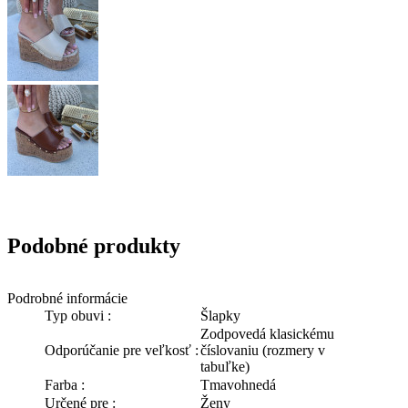
Podobné produkty
Podrobné informácie
Typ obuvi :
Šlapky
Zodpovedá klasickému
Odporúčanie pre veľkosť :
číslovaniu (rozmery v
tabuľke)
Farba :
Tmavohnedá
Určené pre :
Ženy