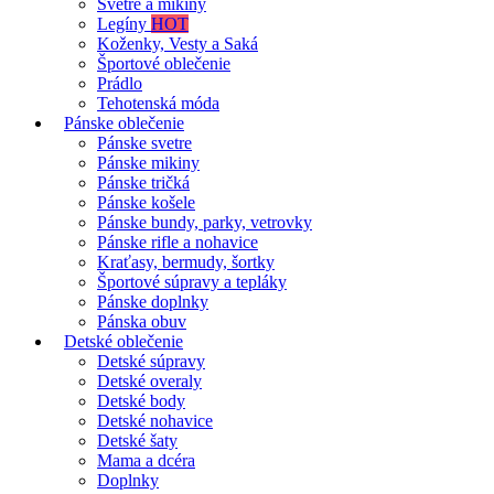
Svetre a mikiny
Legíny
HOT
Koženky, Vesty a Saká
Športové oblečenie
Prádlo
Tehotenská móda
Pánske oblečenie
Pánske svetre
Pánske mikiny
Pánske tričká
Pánske košele
Pánske bundy, parky, vetrovky
Pánske rifle a nohavice
Kraťasy, bermudy, šortky
Športové súpravy a tepláky
Pánske doplnky
Pánska obuv
Detské oblečenie
Detské súpravy
Detské overaly
Detské body
Detské nohavice
Detské šaty
Mama a dcéra
Doplnky