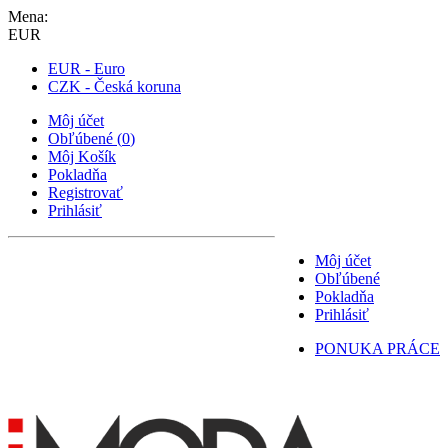
Mena:
EUR
EUR - Euro
CZK - Česká koruna
Môj účet
Obľúbené
(
0
)
Môj Košík
Pokladňa
Registrovať
Prihlásiť
Môj účet
Obľúbené
Pokladňa
Prihlásiť
PONUKA PRÁCE