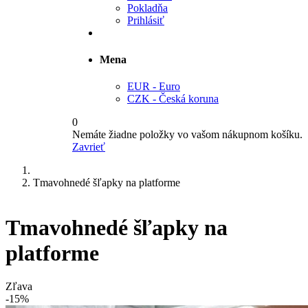
Pokladňa
Prihlásiť
Mena
EUR - Euro
CZK - Česká koruna
0
Nemáte žiadne položky vo vašom nákupnom košíku.
Zavrieť
Tmavohnedé šľapky na platforme
Tmavohnedé šľapky na
platforme
Zľava
-15%