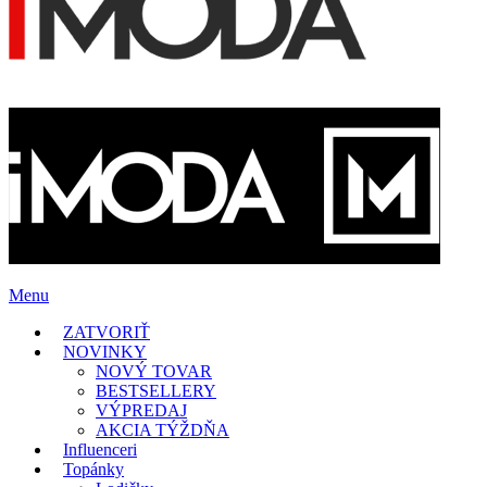
Menu
ZATVORIŤ
NOVINKY
NOVÝ TOVAR
BESTSELLERY
VÝPREDAJ
AKCIA TÝŽDŇA
Influenceri
Topánky