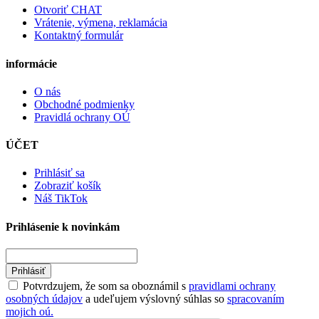
Otvoriť CHAT
Vrátenie, výmena, reklamácia
Kontaktný formulár
informácie
O nás
Obchodné podmienky
Pravidlá ochrany OÚ
ÚČET
Prihlásiť sa
Zobraziť košík
Náš TikTok
Prihlásenie k novinkám
Prihlásiť
Potvrdzujem, že som sa oboznámil s
pravidlami ochrany
osobných údajov
a udeľujem výslovný súhlas so
spracovaním
mojich oú.