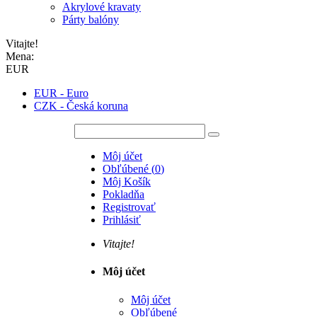
Akrylové kravaty
Párty balóny
Vitajte!
Mena:
EUR
EUR - Euro
CZK - Česká koruna
Môj účet
Obľúbené
(
0
)
Môj Košík
Pokladňa
Registrovať
Prihlásiť
Vitajte!
Môj účet
Môj účet
Obľúbené