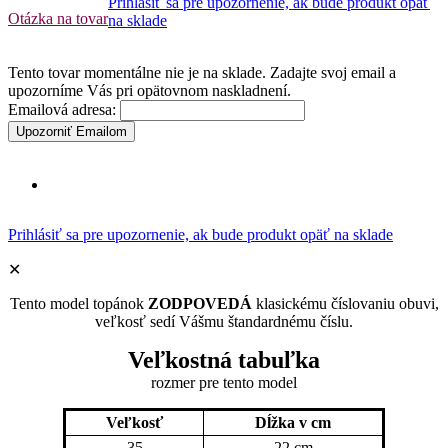
Prihlásiť sa pre upozornenie, ak bude produkt opäť
Otázka na tovar
na sklade
Tento tovar momentálne nie je na sklade. Zadajte svoj email a
upozorníme Vás pri opätovnom naskladnení.
Emailová adresa:
Upozorniť Emailom
Prihlásiť sa pre upozornenie, ak bude produkt opäť na sklade
✕
Tento model topánok
ZODPOVEDÁ
klasickému číslovaniu obuvi,
veľkosť sedí Vášmu štandardnému číslu.
Veľkostná tabuľka
rozmer pre tento model
Veľkosť
Dĺžka v cm
35
22 cm