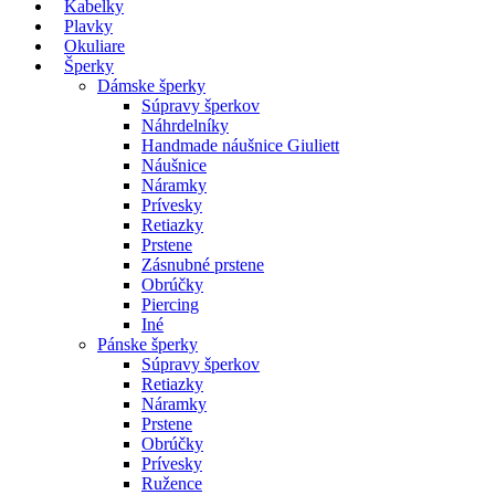
Kabelky
Plavky
Okuliare
Šperky
Dámske šperky
Súpravy šperkov
Náhrdelníky
Handmade náušnice Giuliett
Náušnice
Náramky
Prívesky
Retiazky
Prstene
Zásnubné prstene
Obrúčky
Piercing
Iné
Pánske šperky
Súpravy šperkov
Retiazky
Náramky
Prstene
Obrúčky
Prívesky
Ružence