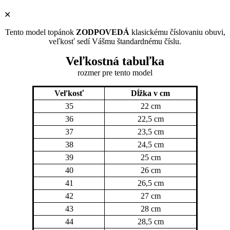
✕
Tento model topánok
ZODPOVEDÁ
klasickému číslovaniu obuvi,
veľkosť sedí Vášmu štandardnému číslu.
Veľkostná tabuľka
rozmer pre tento model
Veľkosť
Dĺžka v cm
35
22 cm
36
22,5 cm
37
23,5 cm
38
24,5 cm
39
25 cm
40
26 cm
41
26,5 cm
42
27 cm
43
28 cm
44
28,5 cm