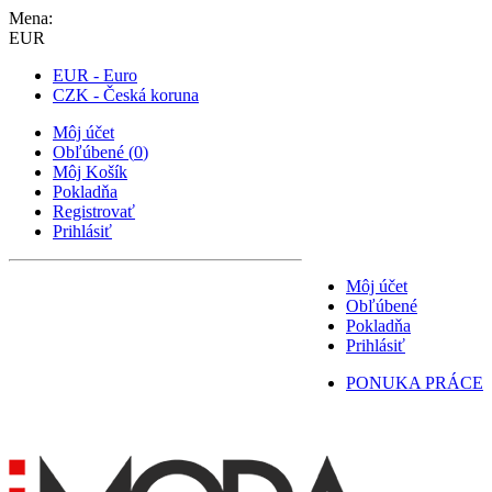
Mena:
EUR
EUR - Euro
CZK - Česká koruna
Môj účet
Obľúbené
(
0
)
Môj Košík
Pokladňa
Registrovať
Prihlásiť
Môj účet
Obľúbené
Pokladňa
Prihlásiť
PONUKA PRÁCE