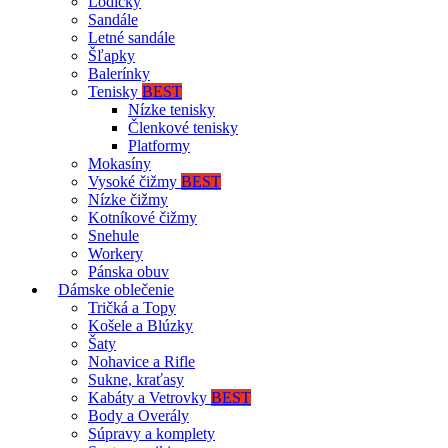
Lodičky
Sandále
Letné sandále
Šľapky
Balerínky
Tenisky
BEST
Nízke tenisky
Členkové tenisky
Platformy
Mokasíny
Vysoké čižmy
BEST
Nízke čižmy
Kotníkové čižmy
Snehule
Workery
Pánska obuv
Dámske oblečenie
Tričká a Topy
Košele a Blúzky
Šaty
Nohavice a Rifle
Sukne, kraťasy
Kabáty a Vetrovky
BEST
Body a Overály
Súpravy a komplety