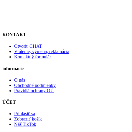
KONTAKT
Otvoriť CHAT
Vrátenie, výmena, reklamácia
Kontaktný formulár
informácie
O nás
Obchodné podmienky
Pravidlá ochrany OÚ
ÚČET
Prihlásiť sa
Zobraziť košík
Náš TikTok