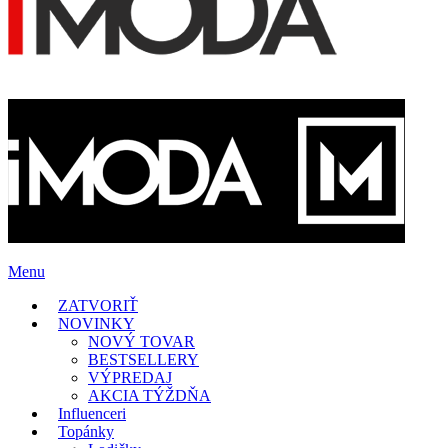
Menu
ZATVORIŤ
NOVINKY
NOVÝ TOVAR
BESTSELLERY
VÝPREDAJ
AKCIA TÝŽDŇA
Influenceri
Topánky