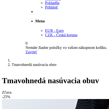
Pokladňa
Prihlásiť
Mena
EUR - Euro
CZK - Česká koruna
0
Nemáte žiadne položky vo vašom nákupnom košíku.
Zavrieť
Tmavohnedá nasúvacia obuv
Tmavohnedá nasúvacia obuv
Zľava
-25%