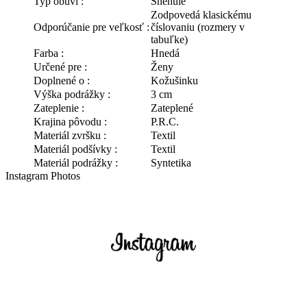
Typ obuvi :
Snehule
Zodpovedá klasickému
Odporúčanie pre veľkosť :
číslovaniu (rozmery v
tabuľke)
Farba :
Hnedá
Určené pre :
Ženy
Doplnené o :
Kožušinku
Výška podrážky :
3 cm
Zateplenie :
Zateplené
Krajina pôvodu :
P.R.C.
Materiál zvršku :
Textil
Materiál podšívky :
Textil
Materiál podrážky :
Syntetika
Instagram Photos