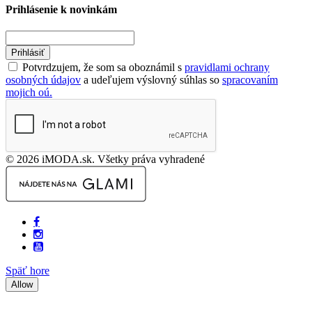
Prihlásenie k novinkám
Prihlásiť
Potvrdzujem, že som sa oboznámil s
pravidlami ochrany
osobných údajov
a udeľujem výslovný súhlas so
spracovaním
mojich oú.
© 2026 iMODA.sk. Všetky práva vyhradené
Späť hore
Allow