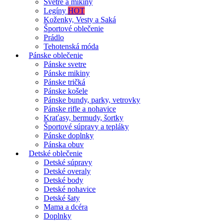
Svetre a mikiny
Legíny
HOT
Koženky, Vesty a Saká
Športové oblečenie
Prádlo
Tehotenská móda
Pánske oblečenie
Pánske svetre
Pánske mikiny
Pánske tričká
Pánske košele
Pánske bundy, parky, vetrovky
Pánske rifle a nohavice
Kraťasy, bermudy, šortky
Športové súpravy a tepláky
Pánske doplnky
Pánska obuv
Detské oblečenie
Detské súpravy
Detské overaly
Detské body
Detské nohavice
Detské šaty
Mama a dcéra
Doplnky