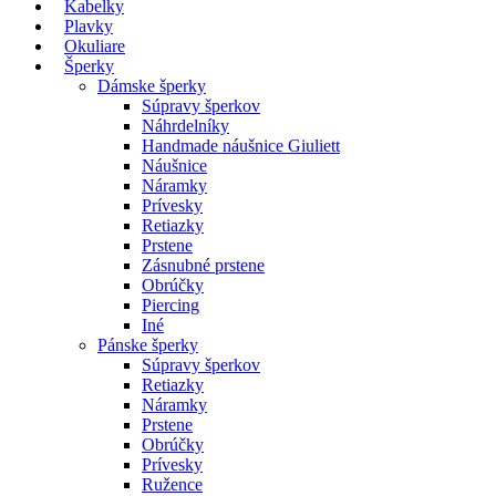
Kabelky
Plavky
Okuliare
Šperky
Dámske šperky
Súpravy šperkov
Náhrdelníky
Handmade náušnice Giuliett
Náušnice
Náramky
Prívesky
Retiazky
Prstene
Zásnubné prstene
Obrúčky
Piercing
Iné
Pánske šperky
Súpravy šperkov
Retiazky
Náramky
Prstene
Obrúčky
Prívesky
Ružence