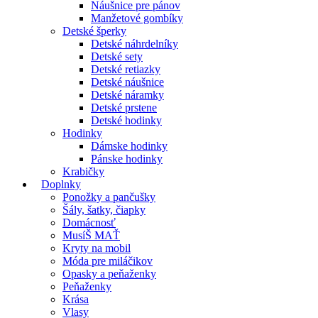
Náušnice pre pánov
Manžetové gombíky
Detské šperky
Detské náhrdelníky
Detské sety
Detské retiazky
Detské náušnice
Detské náramky
Detské prstene
Detské hodinky
Hodinky
Dámske hodinky
Pánske hodinky
Krabičky
Doplnky
Ponožky a pančušky
Šály, šatky, čiapky
Domácnosť
MusíŠ MAŤ
Kryty na mobil
Móda pre miláčikov
Opasky a peňaženky
Peňaženky
Krása
Vlasy