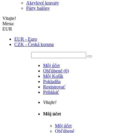
Akrylové kravaty
Párty balóny
Vitajte!
Mena:
EUR
EUR - Euro
CZK - Česká koruna
Môj účet
Obľúbené
(
0
)
Môj Košík
Pokladňa
Registrovať
Prihlásiť
Vitajte!
Môj účet
Môj účet
Obľúbené