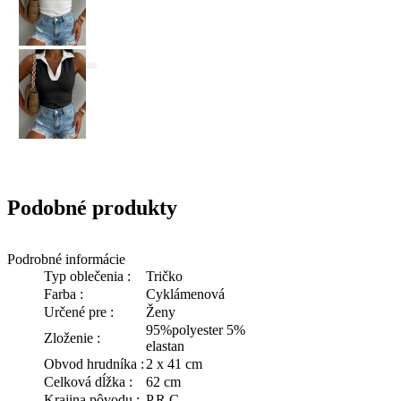
Podobné produkty
Podrobné informácie
Typ oblečenia :
Tričko
Farba :
Cyklámenová
Určené pre :
Ženy
95%polyester 5%
Zloženie :
elastan
Obvod hrudníka :
2 x 41 cm
Celková dĺžka :
62 cm
Krajina pôvodu :
P.R.C.