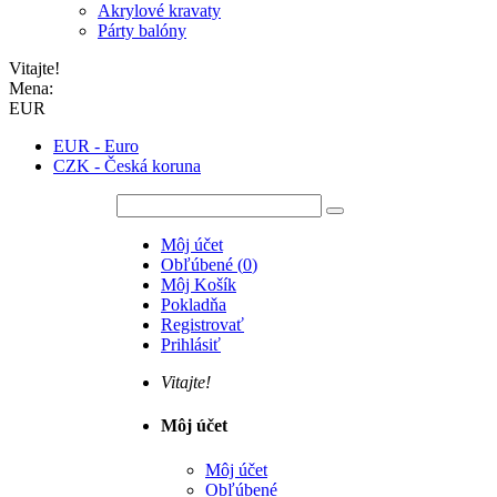
Akrylové kravaty
Párty balóny
Vitajte!
Mena:
EUR
EUR - Euro
CZK - Česká koruna
Môj účet
Obľúbené
(
0
)
Môj Košík
Pokladňa
Registrovať
Prihlásiť
Vitajte!
Môj účet
Môj účet
Obľúbené