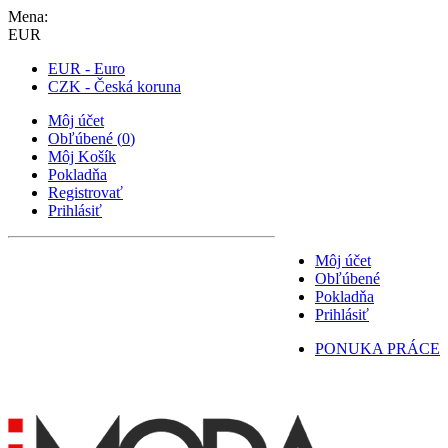
Mena:
EUR
EUR - Euro
CZK - Česká koruna
Môj účet
Obľúbené
(
0
)
Môj Košík
Pokladňa
Registrovať
Prihlásiť
Môj účet
Obľúbené
Pokladňa
Prihlásiť
PONUKA PRÁCE