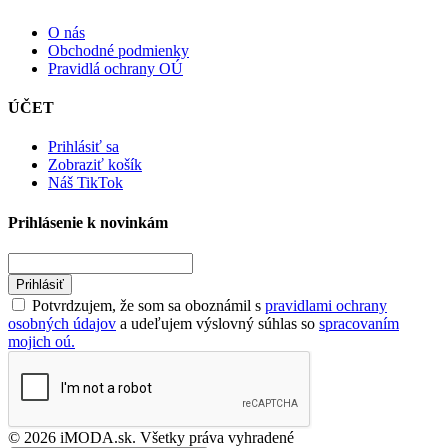
O nás
Obchodné podmienky
Pravidlá ochrany OÚ
ÚČET
Prihlásiť sa
Zobraziť košík
Náš TikTok
Prihlásenie k novinkám
Prihlásiť
Potvrdzujem, že som sa oboznámil s
pravidlami ochrany
osobných údajov
a udeľujem výslovný súhlas so
spracovaním
mojich oú.
© 2026 iMODA.sk. Všetky práva vyhradené