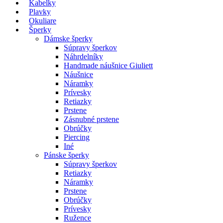
Kabelky
Plavky
Okuliare
Šperky
Dámske šperky
Súpravy šperkov
Náhrdelníky
Handmade náušnice Giuliett
Náušnice
Náramky
Prívesky
Retiazky
Prstene
Zásnubné prstene
Obrúčky
Piercing
Iné
Pánske šperky
Súpravy šperkov
Retiazky
Náramky
Prstene
Obrúčky
Prívesky
Ružence