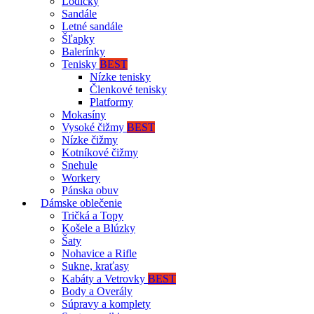
Lodičky
Sandále
Letné sandále
Šľapky
Balerínky
Tenisky
BEST
Nízke tenisky
Členkové tenisky
Platformy
Mokasíny
Vysoké čižmy
BEST
Nízke čižmy
Kotníkové čižmy
Snehule
Workery
Pánska obuv
Dámske oblečenie
Tričká a Topy
Košele a Blúzky
Šaty
Nohavice a Rifle
Sukne, kraťasy
Kabáty a Vetrovky
BEST
Body a Overály
Súpravy a komplety