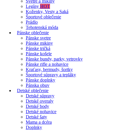
Svetre a mikiny
Legíny
HOT
Koženky, Vesty a Saká
Športové oblečenie
Prádlo
Tehotenská móda
Pánske oblečenie
Pánske svetre
Pánske mikiny
Pánske tričká
Pánske košele
Pánske bundy, parky, vetrovky
Pánske rifle a nohavice
Kraťasy, bermudy, šortky
Športové súpravy a tepláky
Pánske doplnky
Pánska obuv
Detské oblečenie
Detské súpravy
Detské overaly
Detské body
Detské nohavice
Detské šaty
Mama a dcéra
Doplnky