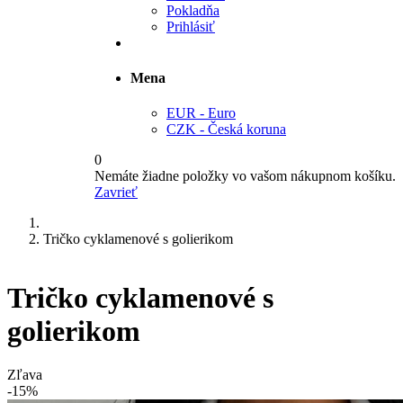
Pokladňa
Prihlásiť
Mena
EUR - Euro
CZK - Česká koruna
0
Nemáte žiadne položky vo vašom nákupnom košíku.
Zavrieť
Tričko cyklamenové s golierikom
Tričko cyklamenové s
golierikom
Zľava
-15%