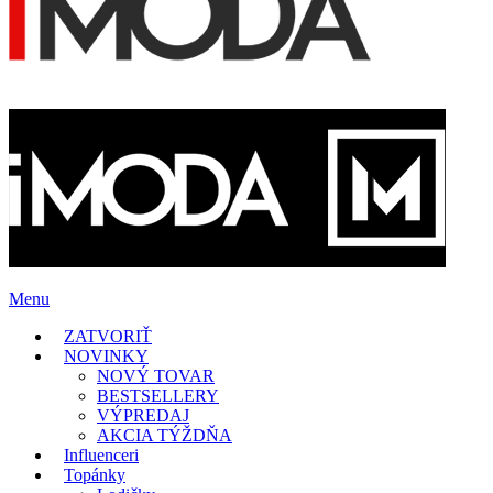
Menu
ZATVORIŤ
NOVINKY
NOVÝ TOVAR
BESTSELLERY
VÝPREDAJ
AKCIA TÝŽDŇA
Influenceri
Topánky