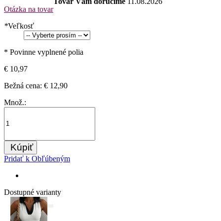
Tovar Vám doručíme
11.08.2026
Otázka na tovar
*
Veľkosť
* Povinne vyplnené polia
€ 10,97
Bežná cena:
€ 12,90
Množ.:
Kúpiť
Pridať k Obľúbeným
Dostupné varianty