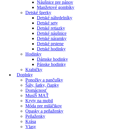
Náušnice pre pánov
Manžetové gombíky
Detské šperky
Detské náhrdelníky
Detské sety
Detské retiazky
Detské náušnice
Detské náramky
Detské prstene
Detské hodinky
Hodinky
Dámske hodinky
Pánske hodinky
Krabičky
Doplnky
Ponožky a pančušky
Šály, šatky, čiapky
Domácnosť
MusíŠ MAŤ
Kryty na mobil
Móda pre miláčikov
Opasky a peňaženky
Peňaženky
Krása
Vlasy