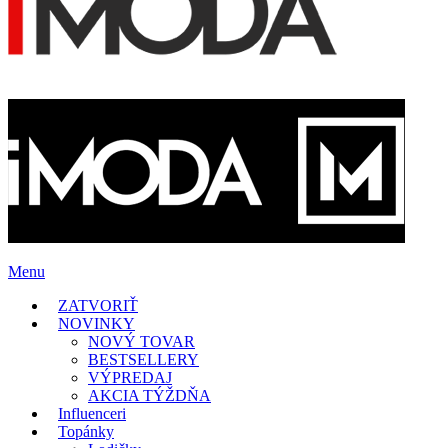
Menu
ZATVORIŤ
NOVINKY
NOVÝ TOVAR
BESTSELLERY
VÝPREDAJ
AKCIA TÝŽDŇA
Influenceri
Topánky