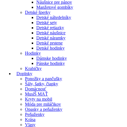
Náušnice pre pánov
Manžetové gombíky
Detské šperky
Detské náhrdelníky
Detské sety
Detské retiazky
Detské náušnice
Detské náramky
Detské prstene
Detské hodinky
Hodinky
Dámske hodinky
Pánske hodinky
Krabičky
Doplnky
Ponožky a pančušky
Šály, šatky, čiapky
Domácnosť
MusíŠ MAŤ
Kryty na mobil
Móda pre miláčikov
Opasky a peňaženky
Peňaženky
Krása
Vlasy