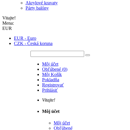
Akrylové kravaty
Párty balóny
Vitajte!
Mena:
EUR
EUR - Euro
CZK - Česká koruna
Môj účet
Obľúbené
(
0
)
Môj Košík
Pokladňa
Registrovať
Prihlásiť
Vitajte!
Môj účet
Môj účet
Obľúbené