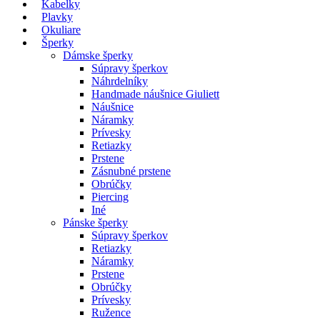
Kabelky
Plavky
Okuliare
Šperky
Dámske šperky
Súpravy šperkov
Náhrdelníky
Handmade náušnice Giuliett
Náušnice
Náramky
Prívesky
Retiazky
Prstene
Zásnubné prstene
Obrúčky
Piercing
Iné
Pánske šperky
Súpravy šperkov
Retiazky
Náramky
Prstene
Obrúčky
Prívesky
Ružence