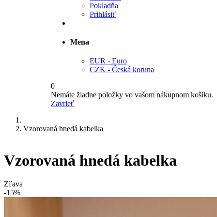
Pokladňa
Prihlásiť
Mena
EUR - Euro
CZK - Česká koruna
0
Nemáte žiadne položky vo vašom nákupnom košíku.
Zavrieť
Vzorovaná hnedá kabelka
Vzorovaná hnedá kabelka
Zľava
-15%