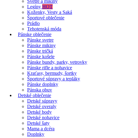
Svetre a mikiny
Legíny
HOT
Koženky, Vesty a Saká
Športové oblečenie
Prádlo
Tehotenská móda
Pánske oblečenie
Pánske svetre
Pánske mikiny
Pánske tričká
Pánske košele
Pánske bundy, parky, vetrovky
Pánske rifle a nohavice
Kraťasy, bermudy, šortky
Športové súpravy a tepláky
Pánske doplnky
Pánska obuv
Detské oblečenie
Detské súpravy
Detské overaly
Detské body
Detské nohavice
Detské šaty
Mama a dcéra
Doplnky