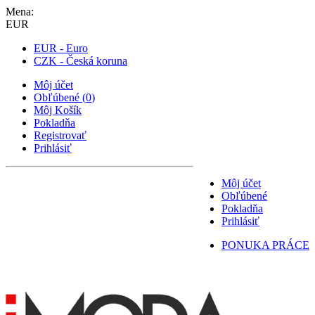
Mena:
EUR
EUR - Euro
CZK - Česká koruna
Môj účet
Obľúbené
(
0
)
Môj Košík
Pokladňa
Registrovať
Prihlásiť
Môj účet
Obľúbené
Pokladňa
Prihlásiť
PONUKA PRÁCE