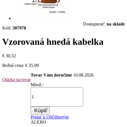
Dostupnosť:
na sklade
Kód:
307978
Vzorovaná hnedá kabelka
€ 30,52
Bežná cena:
€ 35,90
Tovar Vám doručíme
10.08.2026
Otázka na tovar
Množ.:
Kúpiť
Pridať k Obľúbeným
ALEBO