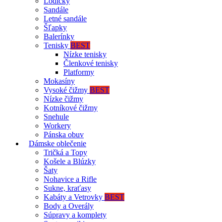
Lodičky
Sandále
Letné sandále
Šľapky
Balerínky
Tenisky
BEST
Nízke tenisky
Členkové tenisky
Platformy
Mokasíny
Vysoké čižmy
BEST
Nízke čižmy
Kotníkové čižmy
Snehule
Workery
Pánska obuv
Dámske oblečenie
Tričká a Topy
Košele a Blúzky
Šaty
Nohavice a Rifle
Sukne, kraťasy
Kabáty a Vetrovky
BEST
Body a Overály
Súpravy a komplety